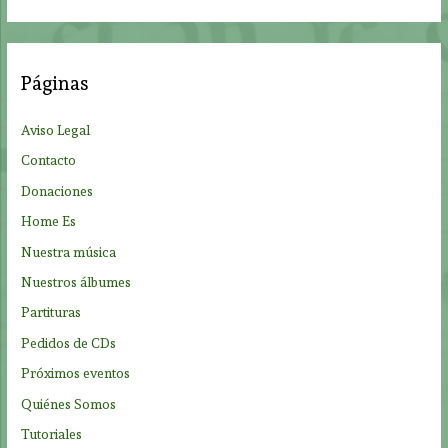
s
c
a
Páginas
r
p
Aviso Legal
o
Contacto
r
Donaciones
:
Home Es
Nuestra música
Nuestros álbumes
Partituras
Pedidos de CDs
Próximos eventos
Quiénes Somos
Tutoriales