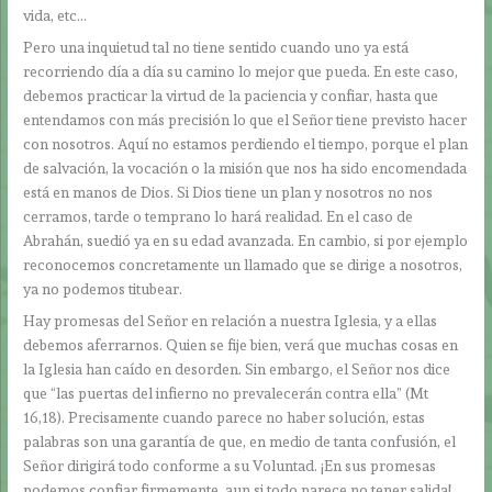
vida, etc…
Pero una inquietud tal no tiene sentido cuando uno ya está
recorriendo día a día su camino lo mejor que pueda. En este caso,
debemos practicar la virtud de la paciencia y confiar, hasta que
entendamos con más precisión lo que el Señor tiene previsto hacer
con nosotros. Aquí no estamos perdiendo el tiempo, porque el plan
de salvación, la vocación o la misión que nos ha sido encomendada
está en manos de Dios. Si Dios tiene un plan y nosotros no nos
cerramos, tarde o temprano lo hará realidad. En el caso de
Abrahán, suedió ya en su edad avanzada. En cambio, si por ejemplo
reconocemos concretamente un llamado que se dirige a nosotros,
ya no podemos titubear.
Hay promesas del Señor en relación a nuestra Iglesia, y a ellas
debemos aferrarnos. Quien se fije bien, verá que muchas cosas en
la Iglesia han caído en desorden. Sin embargo, el Señor nos dice
que “las puertas del infierno no prevalecerán contra ella” (Mt
16,18). Precisamente cuando parece no haber solución, estas
palabras son una garantía de que, en medio de tanta confusión, el
Señor dirigirá todo conforme a su Voluntad. ¡En sus promesas
podemos confiar firmemente, aun si todo parece no tener salida!