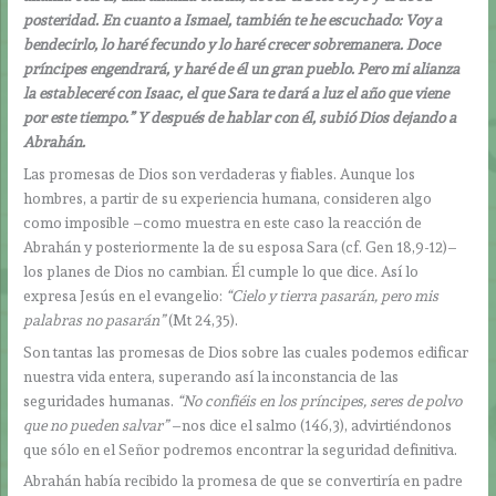
posteridad. En cuanto a Ismael, también te he escuchado: Voy a
bendecirlo, lo haré fecundo y lo haré crecer sobremanera. Doce
príncipes engendrará, y haré de él un gran pueblo. Pero mi alianza
la estableceré con Isaac, el que Sara te dará a luz el año que viene
por este tiempo.” Y después de hablar con él, subió Dios dejando a
Abrahán.
Las promesas de Dios son verdaderas y fiables. Aunque los
hombres, a partir de su experiencia humana, consideren algo
como imposible –como muestra en este caso la reacción de
Abrahán y posteriormente la de su esposa Sara (cf. Gen 18,9-12)–
los planes de Dios no cambian. Él cumple lo que dice. Así lo
expresa Jesús en el evangelio:
“Cielo y tierra pasarán, pero mis
palabras no pasarán”
(Mt 24,35).
Son tantas las promesas de Dios sobre las cuales podemos edificar
nuestra vida entera, superando así la inconstancia de las
seguridades humanas.
“No confiéis en los príncipes, seres de polvo
que no pueden salvar”
–nos dice el salmo (146,3), advirtiéndonos
que sólo en el Señor podremos encontrar la seguridad definitiva.
Abrahán había recibido la promesa de que se convertiría en padre