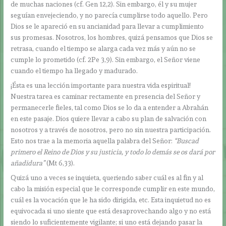
de muchas naciones (cf. Gen 12,2). Sin embargo, él y su mujer
seguían envejeciendo, y no parecía cumplirse todo aquello. Pero
Dios se le apareció en su ancianidad para llevar a cumplimiento
sus promesas. Nosotros, los hombres, quizá pensamos que Dios se
retrasa, cuando el tiempo se alarga cada vez más y aún no se
cumple lo prometido (cf. 2Pe 3,9). Sin embargo, el Señor viene
cuando el tiempo ha llegado y madurado.
¡Ésta es una lección importante para nuestra vida espiritual!
Nuestra tarea es caminar rectamente en presencia del Señor y
permanecerle fieles, tal como Dios se lo da a entender a Abrahán
en este pasaje. Dios quiere llevar a cabo su plan de salvación con
nosotros y a través de nosotros, pero no sin nuestra participación.
Esto nos trae a la memoria aquella palabra del Señor:
“Buscad
primero el Reino de Dios y su justicia, y todo lo demás se os dará por
añadidura”
(Mt 6,33).
Quizá uno a veces se inquieta, queriendo saber cuál es al fin y al
cabo la misión especial que le corresponde cumplir en este mundo,
cuál es la vocación que le ha sido dirigida, etc. Esta inquietud no es
equivocada si uno siente que está desaprovechando algo y no está
siendo lo suficientemente vigilante; si uno está dejando pasar la