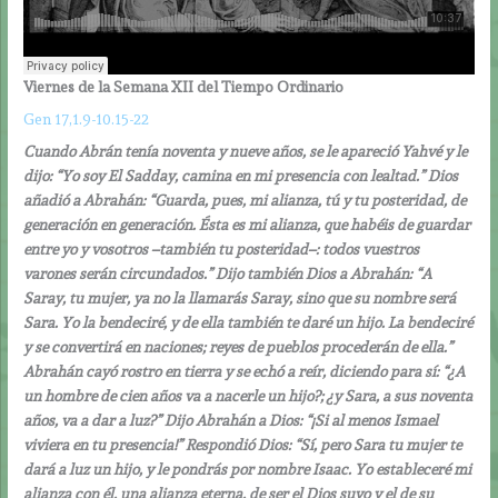
Viernes de la Semana XII del Tiempo Ordinario
Gen 17,1.9-10.15-22
Cuando Abrán tenía noventa y nueve años, se le apareció Yahvé y le
dijo: “Yo soy El Sadday, camina en mi presencia con lealtad.” Dios
añadió a Abrahán: “Guarda, pues, mi alianza, tú y tu posteridad, de
generación en generación. Ésta es mi alianza, que habéis de guardar
entre yo y vosotros –también tu posteridad–: todos vuestros
varones serán circundados.” Dijo también Dios a Abrahán: “A
Saray, tu mujer, ya no la llamarás Saray, sino que su nombre será
Sara. Yo la bendeciré, y de ella también te daré un hijo. La bendeciré
y se convertirá en naciones; reyes de pueblos procederán de ella.”
Abrahán cayó rostro en tierra y se echó a reír, diciendo para sí: “¿A
un hombre de cien años va a nacerle un hijo?; ¿y Sara, a sus noventa
años, va a dar a luz?” Dijo Abrahán a Dios: “¡Si al menos Ismael
viviera en tu presencia!” Respondió Dios: “Sí, pero Sara tu mujer te
dará a luz un hijo, y le pondrás por nombre Isaac. Yo estableceré mi
alianza con él, una alianza eterna, de ser el Dios suyo y el de su