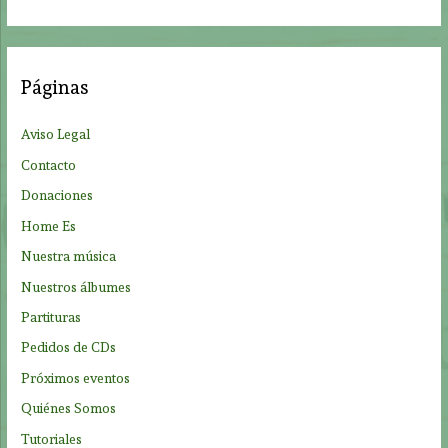
s
c
a
Páginas
r
p
Aviso Legal
o
Contacto
r
Donaciones
:
Home Es
Nuestra música
Nuestros álbumes
Partituras
Pedidos de CDs
Próximos eventos
Quiénes Somos
Tutoriales