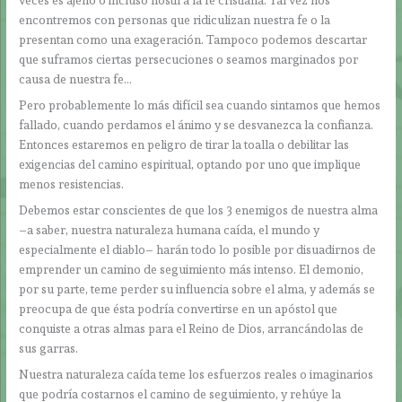
veces es ajeno o incluso hostil a la fe cristiana. Tal vez nos
encontremos con personas que ridiculizan nuestra fe o la
presentan como una exageración. Tampoco podemos descartar
que suframos ciertas persecuciones o seamos marginados por
causa de nuestra fe…
Pero probablemente lo más difícil sea cuando sintamos que hemos
fallado, cuando perdamos el ánimo y se desvanezca la confianza.
Entonces estaremos en peligro de tirar la toalla o debilitar las
exigencias del camino espiritual, optando por uno que implique
menos resistencias.
Debemos estar conscientes de que los 3 enemigos de nuestra alma
–a saber, nuestra naturaleza humana caída, el mundo y
especialmente el diablo– harán todo lo posible por disuadirnos de
emprender un camino de seguimiento más intenso. El demonio,
por su parte, teme perder su influencia sobre el alma, y además se
preocupa de que ésta podría convertirse en un apóstol que
conquiste a otras almas para el Reino de Dios, arrancándolas de
sus garras.
Nuestra naturaleza caída teme los esfuerzos reales o imaginarios
que podría costarnos el camino de seguimiento, y rehúye la