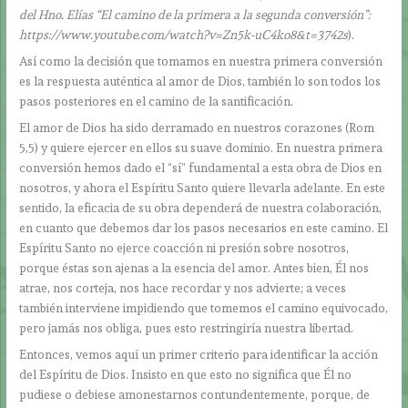
del Hno. Elías “El camino de la primera a la segunda conversión”:
https://www.youtube.com/watch?v=Zn5k-uC4ko8&t=3742s
).
Así como la decisión que tomamos en nuestra primera conversión
es la respuesta auténtica al amor de Dios, también lo son todos los
pasos posteriores en el camino de la santificación.
El amor de Dios ha sido derramado en nuestros corazones (Rom
5,5) y quiere ejercer en ellos su suave dominio. En nuestra primera
conversión hemos dado el “sí” fundamental a esta obra de Dios en
nosotros, y ahora el Espíritu Santo quiere llevarla adelante. En este
sentido, la eficacia de su obra dependerá de nuestra colaboración,
en cuanto que debemos dar los pasos necesarios en este camino. El
Espíritu Santo no ejerce coacción ni presión sobre nosotros,
porque éstas son ajenas a la esencia del amor. Antes bien, Él nos
atrae, nos corteja, nos hace recordar y nos advierte; a veces
también interviene impidiendo que tomemos el camino equivocado,
pero jamás nos obliga, pues esto restringiría nuestra libertad.
Entonces, vemos aquí un primer criterio para identificar la acción
del Espíritu de Dios. Insisto en que esto no significa que Él no
pudiese o debiese amonestarnos contundentemente, porque, de