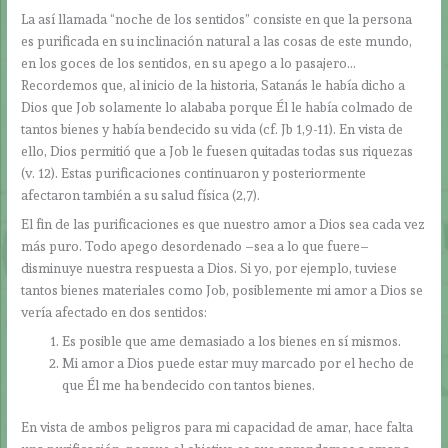
La así llamada “noche de los sentidos” consiste en que la persona
es purificada en su inclinación natural a las cosas de este mundo,
en los goces de los sentidos, en su apego a lo pasajero…
Recordemos que, al inicio de la historia, Satanás le había dicho a
Dios que Job solamente lo alababa porque Él le había colmado de
tantos bienes y había bendecido su vida (cf. Jb 1,9-11). En vista de
ello, Dios permitió que a Job le fuesen quitadas todas sus riquezas
(v. 12). Estas purificaciones continuaron y posteriormente
afectaron también a su salud física (2,7).
El fin de las purificaciones es que nuestro amor a Dios sea cada vez
más puro. Todo apego desordenado –sea a lo que fuere–
disminuye nuestra respuesta a Dios. Si yo, por ejemplo, tuviese
tantos bienes materiales como Job, posiblemente mi amor a Dios se
vería afectado en dos sentidos:
Es posible que ame demasiado a los bienes en sí mismos.
Mi amor a Dios puede estar muy marcado por el hecho de
que Él me ha bendecido con tantos bienes.
En vista de ambos peligros para mi capacidad de amar, hace falta