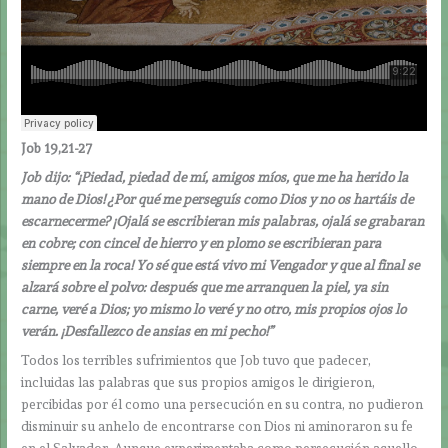
Job 19,21-27
Job dijo: “¡Piedad, piedad de mí, amigos míos, que me ha herido la
mano de Dios! ¿Por qué me perseguís como Dios y no os hartáis de
escarnecerme? ¡Ojalá se escribieran mis palabras, ojalá se grabaran
en cobre; con cincel de hierro y en plomo se escribieran para
siempre en la roca! Yo sé que está vivo mi Vengador y que al final se
alzará sobre el polvo: después que me arranquen la piel, ya sin
carne, veré a Dios; yo mismo lo veré y no otro, mis propios ojos lo
verán. ¡Desfallezco de ansias en mi pecho!”
Todos los terribles sufrimientos que Job tuvo que padecer,
incluidas las palabras que sus propios amigos le dirigieron,
percibidas por él como una persecución en su contra, no pudieron
disminuir su anhelo de encontrarse con Dios ni aminoraron su fe
en el Salvador. Aunque experimentaba como persecución aquello