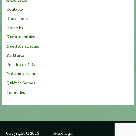
o
Contacto
r
Donaciones
:
Home Es
Nuestra música
Nuestros álbumes
Partituras
Pedidos de CDs
Próximos eventos
Quiénes Somos
Tutoriales
Copyright © 2026
Aviso legal