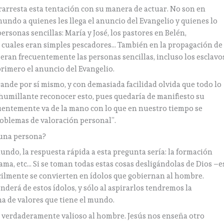
rarresta esta tentación con su manera de actuar. No son en
mundo a quienes les llega el anuncio del Evangelio y quienes lo
rsonas sencillas: María y José, los pastores en Belén,
s cuales eran simples pescadores… También en la propagación de
 eran frecuentemente las personas sencillas, incluso los esclavo
an primero el anuncio del Evangelio.
rande por sí mismo, y con demasiada facilidad olvida que todo lo
 humillante reconocer esto, pues quedaría de manifiesto su
uentemente va de la mano con lo que en nuestro tiempo se
oblemas de valoración personal”.
 una persona?
mundo, la respuesta rápida a esta pregunta sería: la formación
a fama, etc… Si se toman todas estas cosas desligándolas de Dios –e
ácilmente se convierten en ídolos que gobiernan al hombre.
erá de estos ídolos, y sólo al aspirarlos tendremos la
a de valores que tiene el mundo.
ce verdaderamente valioso al hombre. Jesús nos enseña otro