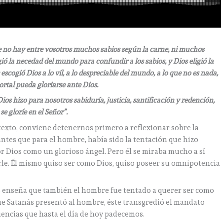
 no hay entre vosotros muchos sabios según la carne, ni muchos
ó la necedad del mundo para confundir a los sabios, y Dios eligió la
scogió Dios a lo vil, a lo despreciable del mundo, a lo que no es nada,
rtal pueda gloriarse ante Dios.
Dios hizo para nosotros sabiduría, justicia, santificación y redención,
se gloríe en el Señor”.
exto, conviene detenernos primero a reflexionar sobre la
antes que para el hombre, había sido la tentación que hizo
or Dios como un glorioso ángel. Pero él se miraba mucho a sí
rle. Él mismo quiso ser como Dios, quiso poseer su omnipotencia
nos enseña que también el hombre fue tentado a querer ser como
 que Satanás presentó al hombre, éste transgredió el mandato
cuencias que hasta el día de hoy padecemos.