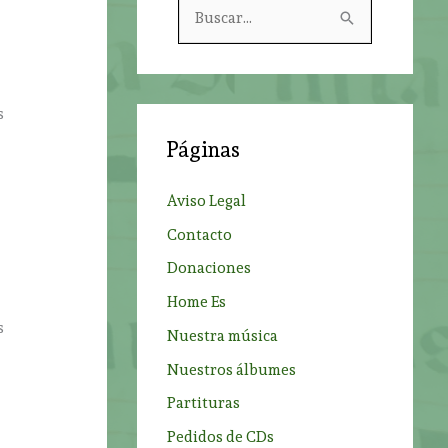
B
u
s
c
s
a
Páginas
r
p
Aviso Legal
o
Contacto
r
Donaciones
:
Home Es
s
Nuestra música
Nuestros álbumes
Partituras
Pedidos de CDs