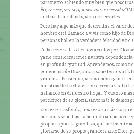
parámetro, sabiendo muy bien que nosotros,
llegar a ser grande, que sea vuestro servidor”
(Mt
encima de los demás, sino en servirles.
Pero hay algo más que determina el valor del
hombre está llamado a vivir como hijo de Dio
personas hallen la verdadera felicidad y no 
En la certeza de sabernos amados por Dios s
ya no consideraremos nuestra dependencia d
en profunda gratitud. Aprendemos, como nos
por encima de Dios, sino a someternos a Él. 
grandeza. En cambio, si nos embriagamos e
nuestras limitaciones como creaturas. En la
hallamos en él nuestro hogar. Y cuanto más
partícipes de su gloria, tanto más le damos g
Con este trasfondo, nos resulta más comprens
personas sencillas– a menudo son más recepti
propia supuesta grandeza, que fácilmente se 
gloriarse de su propia grandeza ante Dios, p