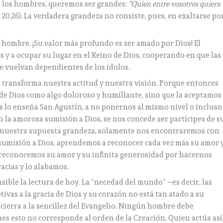
 los hombres, queremos ser grandes:
“Quien entre vosotros quiera
 20,26). La verdadera grandeza no consiste, pues, en exaltarse po
 hombre. ¡Su valor más profundo es ser amado por Dios! El
s y a ocupar su lugar en el Reino de Dios, cooperando en que las
se vuelvan dependientes de los ídolos.
e transforma nuestra actitud y nuestra visión. Porque entonces
e Dios como algo doloroso y humillante, sino que la aceptamos
 lo enseña San Agustín, a no ponernos al mismo nivel o incluso
En la amorosa sumisión a Dios, se nos concede ser partícipes de s
n nuestra supuesta grandeza, solamente nos encontraremos con
 sumisión a Dios, aprendemos a reconocer cada vez más su amor 
 reconocemos su amor y su infinita generosidad por hacernos
racias y lo alabamos.
ible la lectura de hoy. La “necedad del mundo” –es decir, las
vas a la gracia de Dios y su corazón no está tan atado a su
cierra a la sencillez del Evangelio. Ningún hombre debe
ues esto no corresponde al orden de la Creación. Quien actúa así