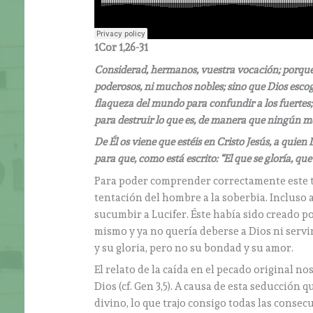
1Cor 1,26-31
Considerad, hermanos, vuestra vocación; porque
poderosos, ni muchos nobles; sino que Dios escogi
flaqueza del mundo para confundir a los fuertes; e
para destruir lo que es, de manera que ningún mo
De Él os viene que estéis en Cristo Jesús, a quien 
para que, como está escrito: “El que se gloría, que 
Para poder comprender correctamente este t
tentación del hombre a la soberbia. Incluso 
sucumbir a Lucifer. Éste había sido creado p
mismo y ya no quería deberse a Dios ni servi
y su gloria, pero no su bondad y su amor.
El relato de la caída en el pecado original 
Dios (cf. Gen 3,5). A causa de esta seducción
divino, lo que trajo consigo todas las conse