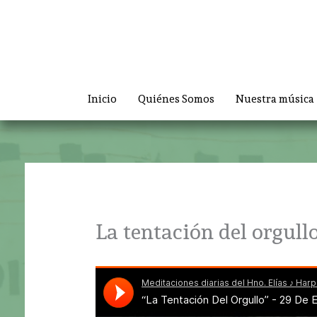
Ir
al
contenido
Inicio
Quiénes Somos
Nuestra música
La tentación del orgull