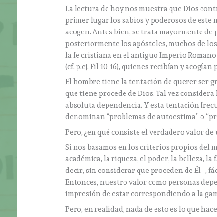
La lectura de hoy nos muestra que Dios cont
primer lugar los sabios y poderosos de este 
acogen. Antes bien, se trata mayormente de pe
posteriormente los apóstoles, muchos de lo
la fe cristiana en el antiguo Imperio Romano
(cf. p.ej. Fil 10-16), quienes recibían y acogí
El hombre tiene la tentación de querer ser g
que tiene procede de Dios. Tal vez considera
absoluta dependencia. Y esta tentación frec
denominan “problemas de autoestima” o “pr
Pero, ¿en qué consiste el verdadero valor de
Si nos basamos en los criterios propios del 
académica, la riqueza, el poder, la belleza, l
decir, sin considerar que proceden de Él–, f
Entonces, nuestro valor como personas depend
impresión de estar correspondiendo a la gam
Pero, en realidad, nada de esto es lo que ha