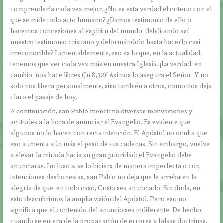
comprenderla cada vez mejor. ¿No es esta verdad el criterio con el
que se mide todo acto humano? ¿Damos testimonio de ello o
hacemos concesiones al espíritu del mundo, debilitando así
nuestro testimonio cristiano y deformándolo hasta hacerlo casi
irreconocible? Lamentablemente, eso es lo que, en la actualidad,
tenemos que ver cada vez más en nuestra Iglesia. ¡La verdad, en
cambio, nos hace libres (Jn 8,32)! Así nos lo asegura el Señor. Y no
solo nos libera personalmente, sino también a otros, como nos deja
claro el pasaje de hoy.
A continuación, san Pablo menciona diversas motivaciones y
actitudes a la hora de anunciar el Evangelio. Es evidente que
algunos no lo hacen con recta intención. El Apóstol no oculta que
eso aumenta aún más el peso de sus cadenas. Sin embargo, vuelve
a elevar la mirada hacia su gran prioridad: el Evangelio debe
anunciarse. Incluso si se lo hiciera de manera imperfecta o con
intenciones deshonestas, san Pablo no deja que le arrebaten la
alegría de que, en todo caso, Cristo sea anunciado. Sin duda, en
esto descubrimos la amplia visión del Apóstol. Pero eso no
significa que el contenido del anuncio sea indiferente. De hecho,
cuando se entera de la propagación de errores y falsas doctrinas,