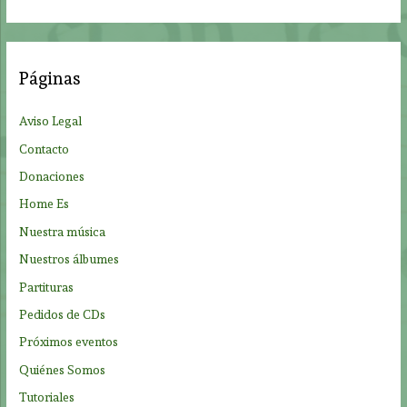
s
c
a
Páginas
r
p
Aviso Legal
o
Contacto
r
Donaciones
:
Home Es
Nuestra música
Nuestros álbumes
Partituras
Pedidos de CDs
Próximos eventos
Quiénes Somos
Tutoriales