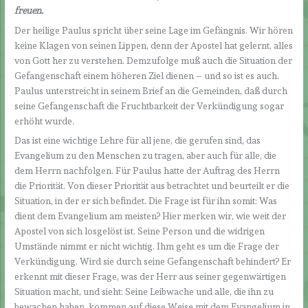
freuen.
Der heilige Paulus spricht über seine Lage im Gefängnis. Wir hören
keine Klagen von seinen Lippen, denn der Apostel hat gelernt, alles
von Gott her zu verstehen. Demzufolge muß auch die Situation der
Gefangenschaft einem höheren Ziel dienen – und so ist es auch.
Paulus unterstreicht in seinem Brief an die Gemeinden, daß durch
seine Gefangenschaft die Fruchtbarkeit der Verkündigung sogar
erhöht wurde.
Das ist eine wichtige Lehre für all jene, die gerufen sind, das
Evangelium zu den Menschen zu tragen, aber auch für alle, die
dem Herrn nachfolgen. Für Paulus hatte der Auftrag des Herrn
die Priorität. Von dieser Priorität aus betrachtet und beurteilt er die
Situation, in der er sich befindet. Die Frage ist für ihn somit: Was
dient dem Evangelium am meisten? Hier merken wir, wie weit der
Apostel von sich losgelöst ist. Seine Person und die widrigen
Umstände nimmt er nicht wichtig. Ihm geht es um die Frage der
Verkündigung. Wird sie durch seine Gefangenschaft behindert? Er
erkennt mit dieser Frage, was der Herr aus seiner gegenwärtigen
Situation macht, und sieht: Seine Leibwache und alle, die ihn zu
bewachen haben, kommen auf diese Weise mit dem Evangelium in