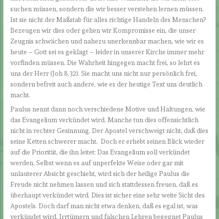
suchen müssen, sondern die wir besser verstehen lernen müssen.
Ist sie nicht der Maßstab für alles richtige Handeln des Menschen?
Bezeugen wir dies oder gehen wir Kompromisse ein, die unser
Zeugnis schwächen und nahezu unerkennbar machen, wie wir es
heute – Gott sei es geklagt – leider in unserer Kirche immer mehr
vorfinden müssen. Die Wahrheit hingegen macht frei, so lehrt es
uns der Herr (Joh 8,32). Sie macht uns nicht nur persönlich frei,
sondern befreit auch andere, wie es der heutige Text uns deutlich
macht.
Paulus nennt dann noch verschiedene Motive und Haltungen, wie
das Evangelium verkündet wird. Manche tun dies offensichtlich
nicht in rechter Gesinnung. Der Apostel verschweigt nicht, daß dies
seine Ketten schwerer macht. Doch er erhebt seinen Blick wieder
auf die Priorität, die ihn leitet: Das Evangelium soll verkündet
werden. Selbst wenn es auf unperfekte Weise oder gar mit
unlauterer Absicht geschieht, wird sich der heilige Paulus die
Freude nicht nehmen lassen und sich stattdessen freuen, daß es
überhaupt verkündet wird. Dies ist sicher eine sehr weite Sicht des
Apostels. Doch darf man nicht etwa denken, daß es egal ist, was
verkündet wird. Irrtümern und falschen Lehren begegnet Paulus