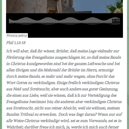
Phil 1,12-18
Ich will aber, daß ihr wisset, Brüder, daß meine Lage vielmehr zur
Förderung des Evangeliums ausgeschlagen ist, so daß meine Bande
in Christus kundgeworden sind bei der ganzen Leibwache und bei
allen übrigen und die Mehrzahl der Brüder im Herrn, ermutigt
durch meine Bande, es mehr und mehr wagen, ohne Furcht das
Wort Gottes zu verkündigen.
Einige freilich verk
ü
ndigen Christus
aus Neid und Streitsucht, aber auch andere aus guter Gesinnung,
die einen aus Liebe, weil sie wissen, daß ich zur Verteidigung des
Evangeliums bestimmt bin;
die anderen aber verk
ü
ndigen Christus
aus Streitsucht, nicht aus reiner Absicht, weil sie w
ä
hnen, meinen
Banden Tr
ü
bsal zu erwecken.
Doch was liegt daran? Wenn nur auf
alle Weise Christus verk
ü
ndigt wird, sei es zum Vorwande, sei es in
Wahrheit; darüber freue ich mich, ja, werde ich mich auch ferner