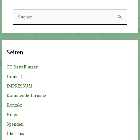
S
u
c
h
e
Seiten
n
n
CD Bestellungen
a
Home De
c
IMPRESSUM
h
Kommende Termine
:
Kontakt
Noten
Spenden
Über uns