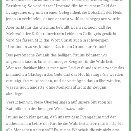
Berührung. So wird dieser Umstand für ihn zu einem Feld der
Evangelisierung und zu einer Gelegenheit, die Botschaft des Heils
jenen zu verkünden, denen er sonst wohl nicht begegnen würde.
Aber nicht nur das wird ihm bewußt. Er merkt auch, daß die
Mehrzahl der Brüder durch sein Leiden im Gefängnis gestärkt
wird. Sie fassen Mut, das Wort Christi auch in schwierigen
Umständen zu verkünden. Das ist ein Grund zur Freude!
Das persönliche Zeugnis des heiligen Paulus könnten wir
allgemein fassen: Es ist ein mutiges Zeugnis für die Wahrheit.
Wenn es darüber hinaus mit einem Leid verbunden ist, erweckt das
in manchen Gläubigen das Gute und das Hochherzige. Sie werden
ermutigt, frei zu sprechen, und sie vermögen das zu überwinden,
was sie noch hinderte, ohne Menschenfurcht ihr Zeugnis
abzulegen.
Versuchen wir, diese Überlegungen auf unsere Situation als
Katholiken in der heutigen Welt anzuwenden.
Ist uns noch klar genug, daß uns mit dem Evangelium und der
authentischen Lehre der Kirche die Wahrheit anvertraut ist, die für
alle Menschen gelten soll? Es ist eine Wahrheit, die wir nicht erst