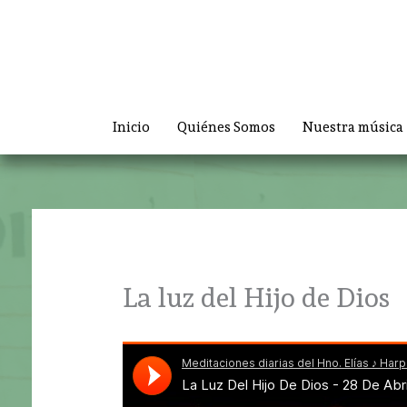
Ir
al
contenido
Inicio
Quiénes Somos
Nuestra música
La luz del Hijo de Dios