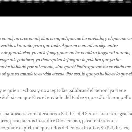
ee en mí, no cree en mí, sino en aquel que me ha enviado; y el que me ve
e venido al mundo para que todo el que crea en mí no siga entre
az de guardarlas, yo no le juzgo, pues no he venido a juzgar al mundo,
oge mis palabras, ya tiene quien le juzgue: la palabra que yo he
 no he hablado por mi cuenta, sino que el Padre que me ha enviado me
sé que su mandato es vida eterna. Por eso, lo que yo hablo es lo que el
ue quien rechaza y no acepta las palabras del Señor “ya tiene
 énfasis en que Él es el enviado del Padre y que sólo dice aquello
s palabras si consideramos a Palabra del Señor como una graci
bres, para darnos luz sobre Dios mismo, para instruirnos,
 combate espiritual que todos debemos afrontar. Su Palabra es,