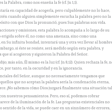
la Palabra, como nos enseña la fe (cf. Jn 1,1).
estaría en capacidad de acogerla, pero culpablemente no lo hace,
mbién cuando alguien simplemente escucha la palabra pero no la
ósito con que Dios la pronunció, pues Sus palabras son vida.
cciones y omisiones, esta palabra lo acompaña a lo largo de su
mo erigida sobre él, no como una amenaza, sino como una
, en Su infinita bondad, intentará una y otra vez llevar al hombr
embargo, si éste se resiste, será medido según esta palabra, y
que sí acogieron y siguieron la Palabra del Señor.
ijo; más aún, Él mismo es la luz (cf. Jn 8,12). Quien rechaza la fe, 
e, por tanto, en la oscuridad y en la ignorancia.
senciales del Señor, aunque no necesariamente tengamos que
quellos que no aceptan la palabra sería la condenación eterna,
rece. ¡No sabemos cómo Dios juzgará finalmente una situación tal
con nuestros pensamientos. Pero, eso sí, podemos cobrar
carece de la iluminación de la fe. Las preguntas existenciales no
o sentido de la vida, se puede caer en un sinnúmero de errores,