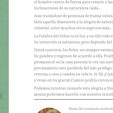
el hombre carece de fuerza para resistir a la
inclinaciones de su naturaleza caída…
Aun tratándose de personas de buena voluntad
falta aquella dimensión y la alegría de sabern
celestial, entre muchos otros aspectos más…
La Palabra del Señor es la luz, y en ella todo 
Su intención es salvarnos, pero depende del 
Quizá nosotros, los fieles, no siempre estem
Su palabra y regirnos de acuerdo a ella. Posi
permaneció en la casa paterna le era tan natur
precisamente esta parábola del hijo pródigo
retorna a casa y cambia su vida (v. 31-32). ¡C
y vivan en Su gracia! ¡Cuánto podría entonce
Podemos intentar causarle esta alegría a Dios
menos podremos hacerlo con nuestra oració
Harpa Dei acompaña musicalment