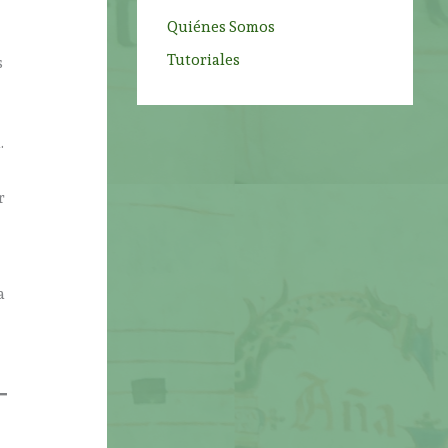
Quiénes Somos
Tutoriales
s
.
r
a