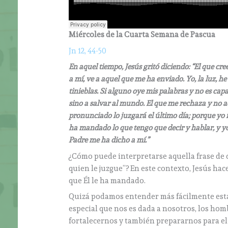
Miércoles de la Cuarta Semana de Pascua
Jn 12, 44-50
En aquel tiempo, Jesús gritó diciendo: “El que cr
a mí, ve a aquel que me ha enviado. Yo, la luz, h
tinieblas. Si alguno oye mis palabras y no es cap
sino a salvar al mundo. El que me rechaza y no ac
pronunciado lo juzgará el último día; porque yo
ha mandado lo que tengo que decir y hablar, y yo 
Padre me ha dicho a mí.”
¿Cómo puede interpretarse aquella frase de q
quien le juzgue”? En este contexto, Jesús hace
que Él le ha mandado.
Quizá podamos entender más fácilmente esta
especial que nos es dada a nosotros, los hom
fortalecernos y también prepararnos para el