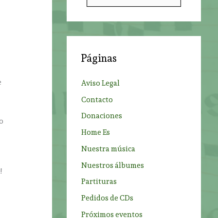
u
s
c
a
Páginas
r
p
e
Aviso Legal
o
Contacto
r
Donaciones
:
no
Home Es
Nuestra música
Nuestros álbumes
!
Partituras
Pedidos de CDs
Próximos eventos