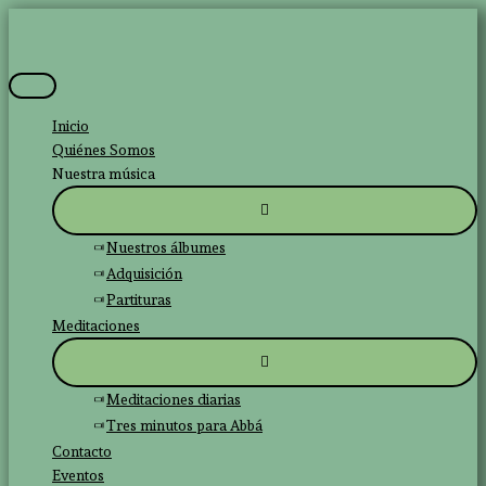
Ir
al
contenido
Menú
principal
Inicio
Quiénes Somos
Nuestra música
Nuestros álbumes
Adquisición
Partituras
Meditaciones
Meditaciones diarias
Tres minutos para Abbá
Contacto
Eventos