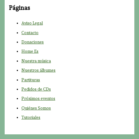
r
Páginas
p
o
Aviso Legal
r
Contacto
:
Donaciones
Home Es
Nuestra música
Nuestros álbumes
Partituras
Pedidos de CDs
Próximos eventos
Quiénes Somos
Tutoriales