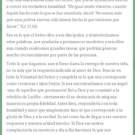
a crecer en verdadera humildad:
“De igual modo vosotros, cuando
hayáis hecho todo lo que os han mandado, decid: ‘No somos más
que unos pobres siervos; sólo hemos hecho lo que teníamos que
hacer’.”
(Lc 17,10)
Eso es lo que el Señor dice a sus discípulos, y si interiorizamos
estas palabras, nos ayudarán a permanecer modestos y sencillos
aun cuando realicemos grandes tareas, que podrían generar
mucho reconocimiento por parte de las personas.
Todo lo que hagamos, aun si fuese hasta la entrega de nuestra vida,
no es más que la respuesta indicada al amor de Dios. Buscar en
todo la Voluntad del Señor y cumplirla es lo que nos corresponde
como creaturas e hijos Suyos. Si nos encontraríamos con un ángel
-uno de aquellos que permaneció fiel a Dios y no consintió a la
rebelión de Lucifer-, ciertamente él no destacaría de ninguna
manera su propia fidelidad. Antes bien, respondería con toda
humildad y amor que simplemente hizo lo que corresponde a la
gloria de Dios y a la verdad. Es así como ha de llegar a ser nuestra
respuesta y nuestra actitud interior. Si Dios encuentra
complacencia en nosotros y día a día hacemos lo que nos