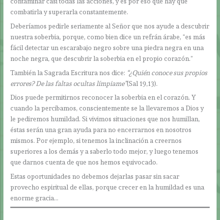
contaminar casi todas las acciones, y es por eso que hay que
combatirla y superarla constantemente.
Deberíamos pedirle seriamente al Señor que nos ayude a descubrir
nuestra soberbia, porque, como bien dice un refrán árabe, “es más
fácil detectar un escarabajo negro sobre una piedra negra en una
noche negra, que descubrir la soberbia en el propio corazón.”
También la Sagrada Escritura nos dice:
“¿Quién conoce sus propios
errores? De las faltas ocultas límpiame”
(Sal 19,13).
Dios puede permitirnos reconocer la soberbia en el corazón. Y
cuando la percibamos, conscientemente se la llevaremos a Dios y
le pediremos humildad. Si vivimos situaciones que nos humillan,
éstas serán una gran ayuda para no encerrarnos en nosotros
mismos. Por ejemplo, si tenemos la inclinación a creernos
superiores a los demás y a saberlo todo mejor, y luego tenemos
que darnos cuenta de que nos hemos equivocado.
Estas oportunidades no debemos dejarlas pasar sin sacar
provecho espiritual de ellas, porque crecer en la humildad es una
enorme gracia…