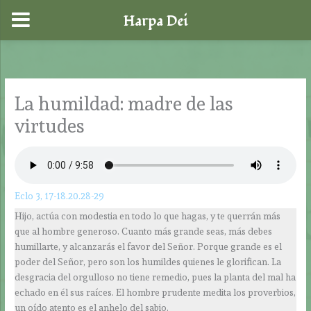
Harpa Dei
Ir
al
contenido
La humildad: madre de las
virtudes
Eclo 3, 17-18.20.28-29
Hijo, actúa con modestia en todo lo que hagas, y te querrán más
que al hombre generoso. Cuanto más grande seas, más debes
humillarte, y alcanzarás el favor del Señor. Porque grande es el
poder del Señor, pero son los humildes quienes le glorifican. La
desgracia del orgulloso no tiene remedio, pues la planta del mal ha
echado en él sus raíces. El hombre prudente medita los proverbios,
un oído atento es el anhelo del sabio.