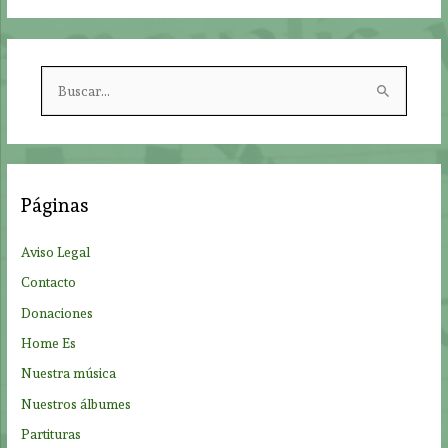
B
u
s
c
a
Páginas
r
p
Aviso Legal
o
Contacto
r
Donaciones
:
Home Es
Nuestra música
Nuestros álbumes
Partituras