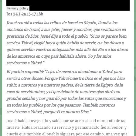
Jos 24,1-2a.15-17.18b
Josué reunió a todas las tribus de Israel en Siquén, llamó a los
ancianos de Israel, a sus jefes, jueces y escribas, que se situaron en
presencia de Dios. Josué dijo a todo el pueblo: “Si no os parece bien
servir a Yahvé, elegid hoy a quién habéis de servir, o a los dioses a
quienes servían vuestros antepasados más allá del Río o a los dioses
de los amorreos en cuyo país habitáis ahora. Yo y los míos
serviremos a Yahvé.”
El pueblo respondió: “Lejos de nosotros abandonar a Yahvé para
servir a otros dioses. Porque Yahvé nuestro Dios es el que nos hizo
subir, a nosotros y a nuestros padres, de la tierra de Egipto, de la
casa de servidumbre, y el que delante de nuestros ojos obró tan
grandes señales y nos guardó por todas las rutas que recorrimos y
en todos los pueblos por los que pasamos. También nosotros
serviremos a Yahvé, porque él es nuestro Dios.”
Josué había envejecido y sabía que se acercaba el momento de su
muerte. Había realizado su servicio y permanecido fiel al Señor, y
quería que también el pueblo siguiera por ese camino, una vez que