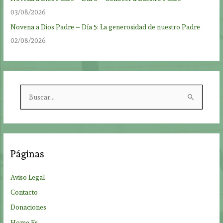
03/08/2026
Novena a Dios Padre – Día 5: La generosidad de nuestro Padre
02/08/2026
B
u
s
c
a
Páginas
r
p
Aviso Legal
o
Contacto
r
Donaciones
:
Home Es