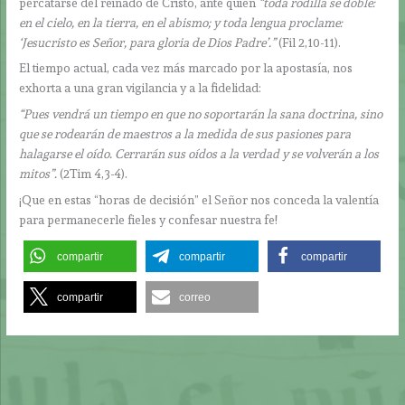
percatarse del reinado de Cristo, ante quien
“toda rodilla se doble:
en el cielo, en la tierra, en el abismo; y toda lengua proclame:
‘Jesucristo es Señor, para gloria de Dios Padre’.”
(Fil 2,10-11).
El tiempo actual, cada vez más marcado por la apostasía, nos
exhorta a una gran vigilancia y a la fidelidad:
“Pues vendrá un tiempo en que no soportarán la sana doctrina, sino
que se rodearán de maestros a la medida de sus pasiones para
halagarse el oído. Cerrarán sus oídos a la verdad y se volverán a los
mitos”.
(2Tim 4,3-4).
¡Que en estas “horas de decisión” el Señor nos conceda la valentía
para permanecerle fieles y confesar nuestra fe!
compartir
compartir
compartir
compartir
correo