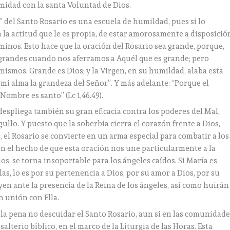
rmidad con la santa Voluntad de Dios.
 del Santo Rosario es una escuela de humildad, pues si lo
la actitud que le es propia, de estar amorosamente a disposició
minos. Esto hace que la oración del Rosario sea grande, porque,
randes cuando nos aferramos a Aquél que es grande; pero
smos. Grande es Dios; y la Virgen, en su humildad, alaba esta
 mi alma la grandeza del Señor”. Y más adelante: “Porque el
ombre es santo” (Lc 1,46.49).
despliega también su gran eficacia contra los poderes del Mal,
ullo. Y puesto que la soberbia cierra el corazón frente a Dios,
, el Rosario se convierte en un arma especial para combatir a los
on el hecho de que esta oración nos une particularmente a la
s, se torna insoportable para los ángeles caídos. Si María es
as, lo es por su pertenencia a Dios, por su amor a Dios, por su
n ante la presencia de la Reina de los ángeles, así como huirán
 unión con Ella.
 la pena no descuidar el Santo Rosario, aun si en las comunidad
alterio bíblico, en el marco de la Liturgia de las Horas. Esta