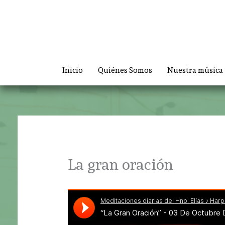
Ir
al
contenido
Inicio
Quiénes Somos
Nuestra música
La gran oración