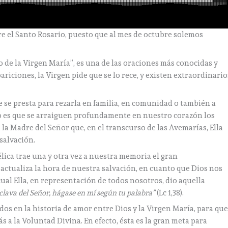
re el Santo Rosario, puesto que al mes de octubre solemos
o de la Virgen María”, es una de las oraciones más conocidas y
pariciones, la Virgen pide que se lo rece, y existen extraordinario
e se presta para rezarla en familia, en comunidad o también a
io es que se arraiguen profundamente en nuestro corazón los
 la Madre del Señor que, en el transcurso de las Avemarías, Ella
 salvación.
élica trae una y otra vez a nuestra memoria el gran
actualiza la hora de nuestra salvación, en cuanto que Dios nos
cual Ella, en representación de todos nosotros, dio aquella
sclava del Señor, hágase en mí según tu palabra”
(Lc 1,38).
os en la historia de amor entre Dios y la Virgen María, para qu
a la Voluntad Divina. En efecto, ésta es la gran meta para