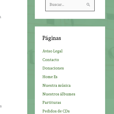
B
u
n
s
c
a
Páginas
r
p
Aviso Legal
o
Contacto
r
Donaciones
:
Home Es
Nuestra música
Nuestros álbumes
Partituras
es
Pedidos de CDs