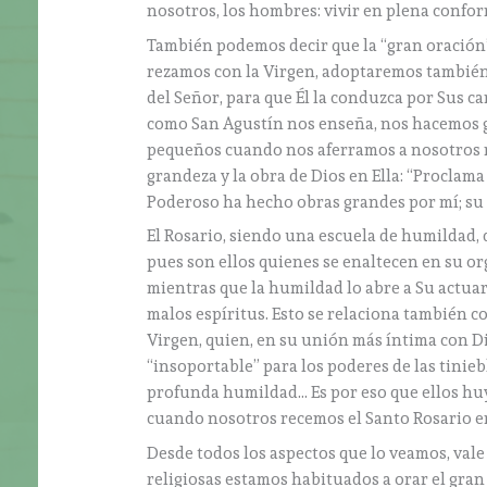
nosotros, los hombres: vivir en plena confo
También podemos decir que la “gran oración”
rezamos con la Virgen, adoptaremos también 
del Señor, para que Él la conduzca por Sus ca
como San Agustín nos enseña, nos hacemos g
pequeños cuando nos aferramos a nosotros mi
grandeza y la obra de Dios en Ella: “Proclama
Poderoso ha hecho obras grandes por mí; su N
El Rosario, siendo una escuela de humildad, 
pues son ellos quienes se enaltecen en su org
mientras que la humildad lo abre a Su actuar
malos espíritus. Esto se relaciona también c
Virgen, quien, en su unión más íntima con Dio
“insoportable” para los poderes de las tiniebl
profunda humildad… Es por eso que ellos huye
cuando nosotros recemos el Santo Rosario en
Desde todos los aspectos que lo veamos, vale
religiosas estamos habituados a orar el gran s