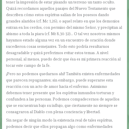
tener la impresión de estar pisando un terreno un tanto oculto.
Quizá recordamos aquellos pasajes del Nuevo Testamento que
describen cómo estos espíritus salían de los posesos dando
grandes alaridos (cf. Mc 1,26), o aquel relato en que los demonios
entran en los cerdos, con permiso del mismo Señor, y precipitan al
abismo a toda la piara (cf. Mt 8,30-32)… O tal vez nosotros mismos
hayamos estado alguna vez en un encuentro de oración donde
sucedieron cosas semejantes. Todo esto podría resultarnos
desagradable y quizá preferimos evitar estos temas. A nivel
personal, al menos, puedo decir que ésa es mi primera reacción al
tocar este campo de la fe.
¡Pero no podemos quedarnos ahí! También existen enfermedades
que parecen repugnantes; sin embargo, puede superarse esta
reacción con un acto de amor hacia el enfermo. Asimismo
debemos tener presente que los espíritus inmundos torturan y
confunden a las personas. Podemos compadecernos de aquellos
que se encuentran bajo su influjo, que ciertamente no siempre se
consagraron al Diablo con plena conciencia y libertad.
Sin negar de ningún modo la existencia real de tales espíritus,
podemos decir que ellos propagan algo como enfermedades