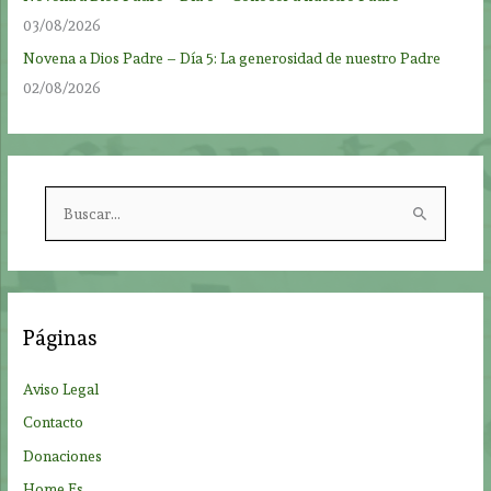
03/08/2026
Novena a Dios Padre – Día 5: La generosidad de nuestro Padre
02/08/2026
B
u
s
c
a
Páginas
r
p
Aviso Legal
o
Contacto
r
Donaciones
:
Home Es