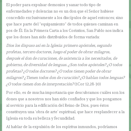
El poder para expulsar demonios y sanar todo tipo de
enfermedades y dolencias no es un don que el Señor hubiese
concedido exclusivamente a los discípulos de aquel entonces; sino
que hace parte del “equipamiento” de todos quienes caminan en
pos de Él. En la Primera Carta a los Corintios, San Pablo nos indica
que los dones han sido distribuidos de forma variada:
Dios los dispuso así en la Iglesia: primero apóstoles, segundo
profetas, tercero doctores, luego el poder de obrar milagros,
después el don de curaciones, de asistencia a los necesitados, de
gobierno, de diversidad de lenguas. ¿Son todos apóstoles? ¿O todos
profetas? ¿O todos doctores? ¿O todos tienen poder de obrar
milagros? ¿Tienen todos don de curación? ¿O hablan todos lenguas?
¿O todos tienen don de interpretación?
(1Cor 12,28-30)
Por ello, es de mucha importancia que descubramos cuáles son los
dones que a nosotros nos han sido confiados y que los pongamos
al servicio para la edificación del Reino de Dios, pues éstos
constituyen una ‘obra de arte’ espiritual, que hace resplandecer a la
Iglesia en toda su belleza y fecundidad.
Al hablar de la expulsión de los espíritus inmundos, podríamos