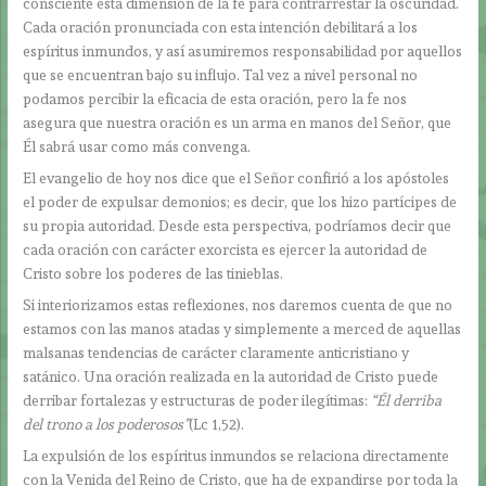
consciente esta dimensión de la fe para contrarrestar la oscuridad.
Cada oración pronunciada con esta intención debilitará a los
espíritus inmundos, y así asumiremos responsabilidad por aquellos
que se encuentran bajo su influjo. Tal vez a nivel personal no
podamos percibir la eficacia de esta oración, pero la fe nos
asegura que nuestra oración es un arma en manos del Señor, que
Él sabrá usar como más convenga.
El evangelio de hoy nos dice que el Señor confirió a los apóstoles
el poder de expulsar demonios; es decir, que los hizo partícipes de
su propia autoridad. Desde esta perspectiva, podríamos decir que
cada oración con carácter exorcista es ejercer la autoridad de
Cristo sobre los poderes de las tinieblas.
Si interiorizamos estas reflexiones, nos daremos cuenta de que no
estamos con las manos atadas y simplemente a merced de aquellas
malsanas tendencias de carácter claramente anticristiano y
satánico. Una oración realizada en la autoridad de Cristo puede
derribar fortalezas y estructuras de poder ilegítimas:
“Él derriba
del trono a los poderosos”
(Lc 1,52).
La expulsión de los espíritus inmundos se relaciona directamente
con la Venida del Reino de Cristo, que ha de expandirse por toda la