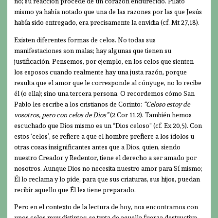
no; su reacción procede de un corazón endurecido. Pilato
mismo ya había notado que una de las razones por las que Jesús
había sido entregado, era precisamente la envidia (cf. Mt 27,18).
Existen diferentes formas de celos. No todas sus
manifestaciones son malas; hay algunas que tienen su
justificación. Pensemos, por ejemplo, en los celos que sienten
los esposos cuando realmente hay una justa razón, porque
resulta que el amor que le corresponde al cónyuge, no lo recibe
él (o ella); sino una tercera persona. O recordemos cómo San
Pablo les escribe a los cristianos de Corinto:
“Celoso estoy de
vosotros, pero con celos de Dios”
(2 Cor 11,2). También hemos
escuchado que Dios mismo es un “Dios celoso” (cf. Ex 20,5). Con
estos ‘celos’, se refiere a que el hombre prefiere a los ídolos u
otras cosas insignificantes antes que a Dios, quien, siendo
nuestro Creador y Redentor, tiene el derecho a ser amado por
nosotros. Aunque Dios no necesita nuestro amor para Sí mismo;
Él lo reclama y lo pide, para que sus criaturas, sus hijos, puedan
recibir aquello que Él les tiene preparado.
Pero en el contexto de la lectura de hoy, nos encontramos con
unos celos muy distintos: se trata de aquella fuerza destructiva