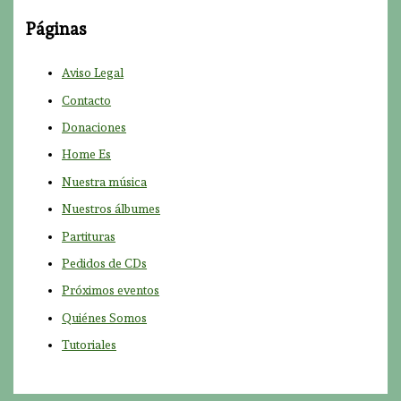
r
Páginas
p
o
Aviso Legal
r
Contacto
:
Donaciones
Home Es
Nuestra música
Nuestros álbumes
Partituras
Pedidos de CDs
Próximos eventos
Quiénes Somos
Tutoriales