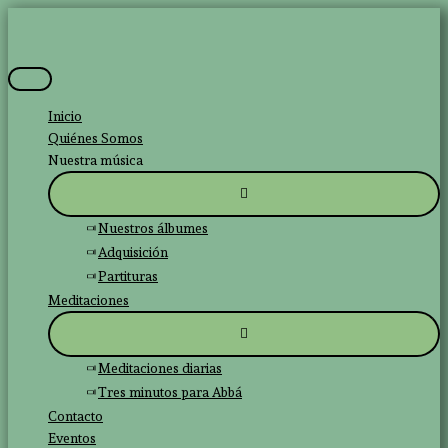
Ir
al
contenido
Menú
principal
Inicio
Quiénes Somos
Nuestra música
Nuestros álbumes
Adquisición
Partituras
Meditaciones
Meditaciones diarias
Tres minutos para Abbá
Contacto
Eventos