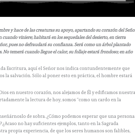
hombre y hace de las creaturas su apoyo, apartando su corazón del Seño
 cuando viniere; habitará en los sequedales del desierto, en tierra
Señor, pues no defraudará su confianza. Será como un árbol plantado
s. No temerá cuando llegue el calor, su follaje estará frondoso; en año
ada Escritura, aquí el Señor nos indica contundentemente que
s la salvación. Sólo al poner esto en práctica, el hombre estará
 Dios en nuestro corazón, nos alejamos de Él y edificamos nuestr
certadamente la lectura de hoy, somos “como un cardo en la
a enseñárnoslo de sobra. ¿Cómo podemos esperar que una persona
? ¿Acaso no hay suficientes ejemplos, tanto en la Sagrada
ra propia experiencia, de que los seres humanos son falibles,