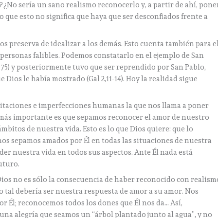
¿No sería un sano realismo reconocerlo y, a partir de ahí, pone
 que esto no significa que haya que ser desconfiados frente a
os preserva de idealizar a los demás. Esto cuenta también para e
personas falibles. Podemos constatarlo en el ejemplo de San
9-75) y posteriormente tuvo que ser reprendido por San Pablo,
Dios le había mostrado (Gal 2,11-14). Hoy la realidad sigue
imitaciones e imperfecciones humanas la que nos llama a poner
más importante es que sepamos reconocer el amor de nuestro
ámbitos de nuestra vida. Esto es lo que Dios quiere: que lo
s sepamos amados por Él en todas las situaciones de nuestra
der nuestra vida en todos sus aspectos. Ante Él nada está
futuro.
ios no es sólo la consecuencia de haber reconocido con realism
o tal debería ser nuestra respuesta de amor a su amor. Nos
r Él; reconocemos todos los dones que Él nos da… Así,
una alegría que seamos un “árbol plantado junto al agua”, y no