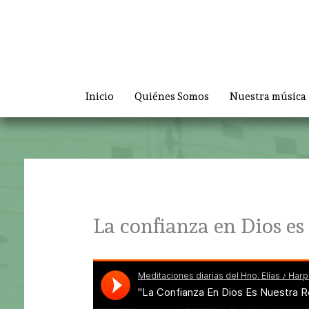
Ir
al
contenido
Inicio
Quiénes Somos
Nuestra música
La confianza en Dios es