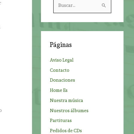
B
r
u
s
l
c
a
Páginas
r
p
Aviso Legal
o
Contacto
r
Donaciones
:
Home Es
Nuestra música
o
Nuestros álbumes
Partituras
Pedidos de CDs