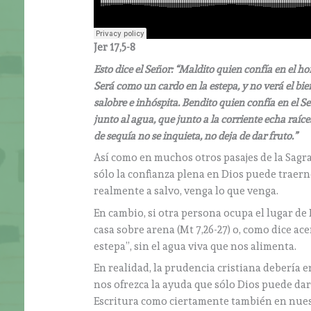
Jer 17,5-8
Esto dice el Señor: “Maldito quien confía en el 
Será como un cardo en la estepa, y no verá el bien
salobre e inhóspita. Bendito quien confía en el 
junto al agua, que junto a la corriente echa raíce
de sequía no se inquieta, no deja de dar fruto.”
Así como en muchos otros pasajes de la Sagr
sólo la confianza plena en Dios puede traerno
realmente a salvo, venga lo que venga.
En cambio, si otra persona ocupa el lugar de
casa sobre arena (Mt 7,26-27) o, como dice a
estepa”, sin el agua viva que nos alimenta.
En realidad, la prudencia cristiana deberí
nos ofrezca la ayuda que sólo Dios puede dar
Escritura como ciertamente también en nuest