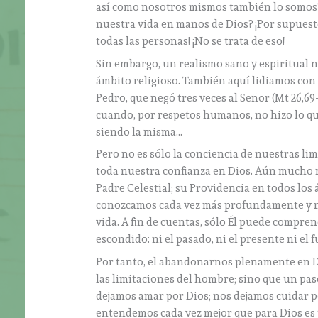
así como nosotros mismos también lo somos? 
nuestra vida en manos de Dios? ¡Por supuesto
todas las personas! ¡No se trata de eso!
Sin embargo, un realismo sano y espiritual n
ámbito religioso. También aquí lidiamos con 
Pedro, que negó tres veces al Señor (Mt 26,6
cuando, por respetos humanos, no hizo lo que 
siendo la misma…
Pero no es sólo la conciencia de nuestras l
toda nuestra confianza en Dios. Aún mucho 
Padre Celestial; su Providencia en todos los 
conozcamos cada vez más profundamente y no
vida. A fin de cuentas, sólo Él puede compren
escondido: ni el pasado, ni el presente ni el 
Por tanto, el abandonarnos plenamente en D
las limitaciones del hombre; sino que un pas
dejamos amar por Dios; nos dejamos cuidar po
entendemos cada vez mejor que para Dios es 