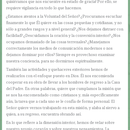
quisiéramos que nos encuentre en estado de gracia! Por ello, se
requiere vigilancia en todo lo que hacemos.
¿Estamos atentos a la Voluntad del Señor? ¿Procuramos escuchar
finamente lo que Él quiere en las cosas pequeñas y cotidianas, y no
sólo a grandes rasgos y a nivel general? ¿Nos dejamos distraer con
facilidad? ¿Descuidamos la oración y la conversión interior? ¿Nos
ocupamos demasiado de las cosas terrenales? ¿Manejamos
correctamente los medios de comunicación modernos o nos
dejamos dominar por ellos? Siempre es provechoso examinar
nuestra conciencia, para no dormirnos espiritualmente.
También las actividades y quehaceres exteriores hemos de
realizarlos con el enfoque puesto en Dios. Él nos encomienda
cooperar en su obra de llevar a los hombres de regreso a la Casa
del Padre. En otras palabras, quiere que cumplamos la misión que
se nos ha encomendado como cristianos y, más específicamente
aún, la tarea que a cada uno se le confía de forma personal. El
Señor quiere vernos trabajando en esta misión, y alaba al siervo a
quien, a su regreso, encuentra obrando así.
En lo que refiere a la dimensión interior, hemos de velar sobre
nuestro propio corazón y sobre nuestros pensamientos. La