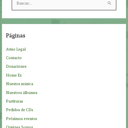
u
s
c
a
Páginas
r
p
Aviso Legal
o
Contacto
r
Donaciones
:
Home Es
Nuestra música
Nuestros álbumes
Partituras
Pedidos de CDs
Próximos eventos
Quiénes Somos