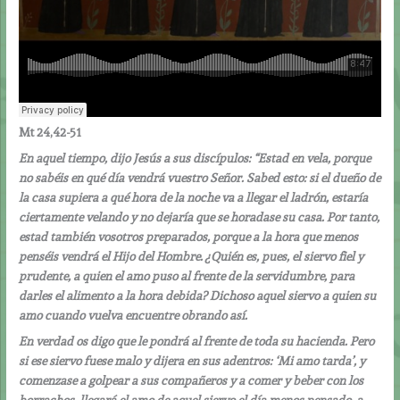
Mt 24,42-51
En aquel tiempo, dijo Jesús a sus discípulos: “Estad en vela, porque
no sabéis en qué día vendrá vuestro Señor. Sabed esto: si el dueño de
la casa supiera a qué hora de la noche va a llegar el ladrón, estaría
ciertamente velando y no dejaría que se horadase su casa. Por tanto,
estad también vosotros preparados, porque a la hora que menos
penséis vendrá el Hijo del Hombre. ¿Quién es, pues, el siervo fiel y
prudente, a quien el amo puso al frente de la servidumbre, para
darles el alimento a la hora debida? Dichoso aquel siervo a quien su
amo cuando vuelva encuentre obrando así.
En verdad os digo que le pondrá al frente de toda su hacienda. Pero
si ese siervo fuese malo y dijera en sus adentros: ‘Mi amo tarda’, y
comenzase a golpear a sus compañeros y a comer y beber con los
borrachos, llegará el amo de aquel siervo el día menos pensado, a