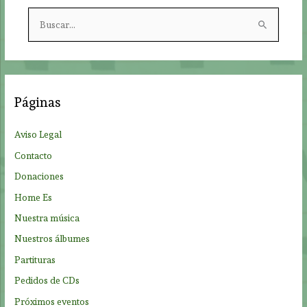
B
u
s
c
a
Páginas
r
p
Aviso Legal
o
Contacto
r
Donaciones
:
Home Es
Nuestra música
Nuestros álbumes
Partituras
Pedidos de CDs
Próximos eventos