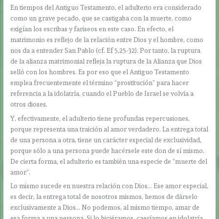
En tiempos del Antiguo Testamento, el adulterio era considerado
como un grave pecado, que se castigaba con la muerte, como
exigían los escribas y fariseos en este caso. En efecto, el
matrimonio es reflejo de la relación entre Dios y el hombre, como
nos da a entender San Pablo (cf. Ef 5,25-32). Por tanto, la ruptura
de la alianza matrimonial refleja la ruptura de la Alianza que Dios
selló con los hombres. Es por eso que el Antiguo Testamento
emplea frecuentemente el término “prostitución” para hacer
referencia a la idolatría, cuando el Pueblo de Israel se volvía a
otros dioses.
Y, efectivamente, el adulterio tiene profundas repercusiones,
porque representa una traición al amor verdadero. La entrega total
de una persona a otra, tiene un carácter especial de exclusividad,
porque sólo a una persona puede hacérsele este don de sí mismo.
De cierta forma, el adulterio es también una especie de “muerte del
amor”.
Lo mismo sucede en nuestra relación con Dios… Ese amor especial,
es decir, la entrega total de nosotros mismos, hemos de dárselo
exclusivamente a Dios… No podemos, al mismo tiempo, amar de
esa forma a una persona. Si lo hiciéramos, caeríamos en idolatría,