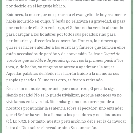
por decirlo en el lenguaje bíblico.
Entonces, la mujer que nos presenta el evangelio de hoy realmente
había incurrido en culpa. Y Jesús no relativiza su gravedad, ni pasa
por encima de ella. Sin embargo, el Señor no ha venido al mundo
para castigar a los hombres por todos sus pecados; sino para
perdonarles y ofrecerles la conversión. Por eso, lo primero que
quiere es hacer entender a los escribas y fariseos que también ellos
están necesitados de perdón y de conversión. La frase
“aquel de
vosotros que esté libre de pecado, que arroje la primera piedra”
los
toca, y, de hecho, ya ninguno se atreve a apedrear a la mujer.
Aquellas palabras del Señor les habrán traído a la memoria sus
propios pecados. Y, uno tras otro, se fueron retirando…
Éste es un mensaje importante para nosotros: ¡El pecado sigue
siendo pecado! No se lo puede trivializar, porque entonces ya no
viviríamos en la verdad. Sin embargo, no nos corresponde a
nosotros pronunciar la sentencia sobre el pecador; sino entender
que el Señor ha venido a llamar a los pecadores y no a los justos
(cf. Lc 5,32). Por tanto, nuestra pretensión no debe ser la de invocar
la ira de Dios sobre el pecador; sino Su compasión.