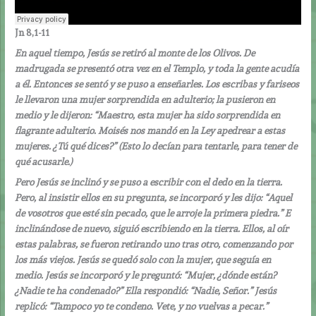
Jn 8,1-11
En aquel tiempo, Jesús se retiró al monte de los Olivos. De
madrugada se presentó otra vez en el Templo, y toda la gente acudía
a él. Entonces se sentó y se puso a enseñarles. Los escribas y fariseos
le llevaron una mujer sorprendida en adulterio; la pusieron en
medio y le dijeron: “Maestro, esta mujer ha sido sorprendida en
flagrante adulterio. Moisés nos mandó en la Ley apedrear a estas
mujeres. ¿Tú qué dices?” (Esto lo decían para tentarle, para tener de
qué acusarle.)
Pero Jesús se inclinó y se puso a escribir con el dedo en la tierra.
Pero, al insistir ellos en su pregunta, se incorporó y les dijo: “Aquel
de vosotros que esté sin pecado, que le arroje la primera piedra.” E
inclinándose de nuevo, siguió escribiendo en la tierra. Ellos, al oír
estas palabras, se fueron retirando uno tras otro, comenzando por
los más viejos. Jesús se quedó solo con la mujer, que seguía en
medio. Jesús se incorporó y le preguntó: “Mujer, ¿dónde están?
¿Nadie te ha condenado?” Ella respondió: “Nadie, Señor.” Jesús
replicó: “Tampoco yo te condeno. Vete, y no vuelvas a pecar.”