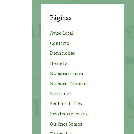
c
e
a
Páginas
r
s
p
Aviso Legal
o
Contacto
r
Donaciones
:
Home Es
s
Nuestra música
Nuestros álbumes
o
Partituras
Pedidos de CDs
Próximos eventos
Quiénes Somos