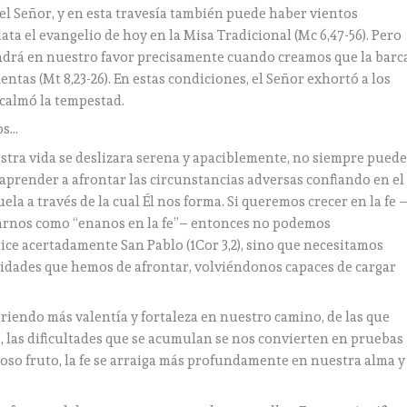
el Señor, y en esta travesía también puede haber vientos
ta el evangelio de hoy en la Misa Tradicional (Mc 6,47-56). Pero
endrá en nuestro favor precisamente cuando creamos que la barc
tas (Mt 8,23-26). En estas condiciones, el Señor exhortó a los
s calmó la tempestad.
os…
stra vida se deslizara serena y apaciblemente, no siempre pued
 aprender a afrontar las circunstancias adversas confiando en el
a a través de la cual Él nos forma. Si queremos crecer en la fe 
darnos como “enanos en la fe”– entonces no podemos
ice acertadamente San Pablo (1Cor 3,2), sino que necesitamos
sidades que hemos de afrontar, volviéndonos capaces de cargar
riendo más valentía y fortaleza en nuestro camino, de las que
 las dificultades que se acumulan se nos convierten en pruebas
oso fruto, la fe se arraiga más profundamente en nuestra alma y