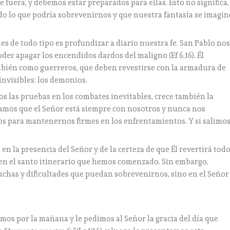
 fuera, y debemos estar preparados para ellas. Esto no significa,
o lo que podría sobrevenirnos y que nuestra fantasía se imagin
s de todo tipo es profundizar a diario nuestra fe. San Pablo no
oder apagar los encendidos dardos del maligno (Ef 6,16). Él
mbién como guerreros, que deben revestirse con la armadura de
invisibles: los demonios.
 las pruebas en los combates inevitables, crece también la
mos que el Señor está siempre con nosotros y nunca nos
s para mantenernos firmes en los enfrentamientos. Y si salimo
en la presencia del Señor y de la certeza de que Él revertirá tod
d en el santo itinerario que hemos comenzado. Sin embargo,
uchas y dificultades que puedan sobrevenirnos, sino en el Señor
s por la mañana y le pedimos al Señor la gracia del día que