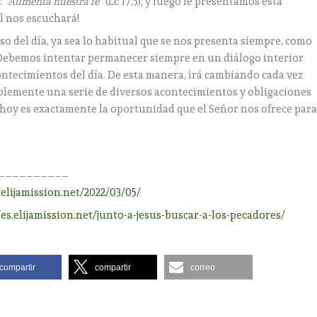
:
“Aumenta nuestra fe”
(Lc 17,5), y luego le presentamos esta
Él nos escuchará!
o del día, ya sea lo habitual que se nos presenta siempre, como
Debemos intentar permanecer siempre en un diálogo interior
ontecimientos del día. De esta manera, irá cambiando cada vez
mplemente una serie de diversos acontecimientos y obligaciones
 hoy es exactamente la oportunidad que el Señor nos ofrece par
__________
.elijamission.net/2022/03/05/
/es.elijamission.net/junto-a-jesus-buscar-a-los-pecadores/
compartir
compartir
correo