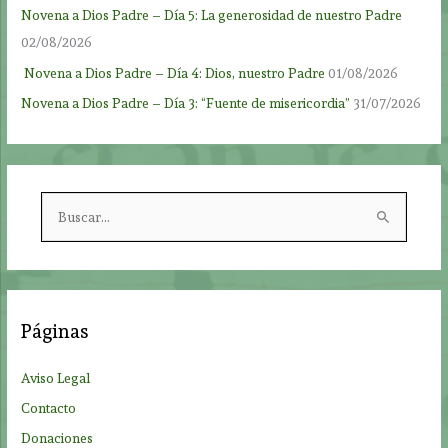
Novena a Dios Padre – Día 5: La generosidad de nuestro Padre
02/08/2026
Novena a Dios Padre – Día 4: Dios, nuestro Padre
01/08/2026
Novena a Dios Padre – Día 3: “Fuente de misericordia”
31/07/2026
B
u
s
c
a
Páginas
r
p
Aviso Legal
o
Contacto
r
Donaciones