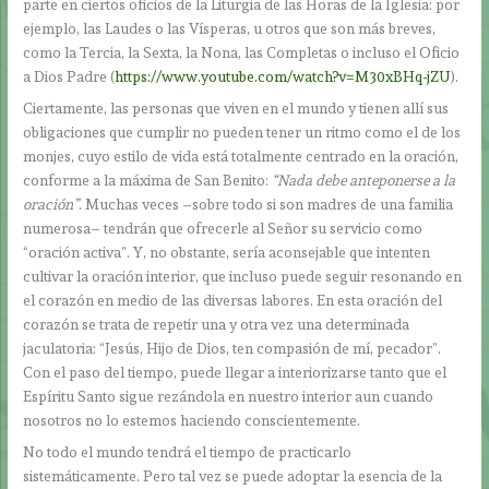
parte en ciertos oficios de la Liturgia de las Horas de la Iglesia: por
ejemplo, las Laudes o las Vísperas, u otros que son más breves,
como la Tercia, la Sexta, la Nona, las Completas o incluso el Oficio
a Dios Padre (
https://www.youtube.com/watch?v=M30xBHq-jZU
).
Ciertamente, las personas que viven en el mundo y tienen allí sus
obligaciones que cumplir no pueden tener un ritmo como el de los
monjes, cuyo estilo de vida está totalmente centrado en la oración,
conforme a la máxima de San Benito:
“Nada debe anteponerse a la
oración”
. Muchas veces –sobre todo si son madres de una familia
numerosa– tendrán que ofrecerle al Señor su servicio como
“oración activa”. Y, no obstante, sería aconsejable que intenten
cultivar la oración interior, que incluso puede seguir resonando en
el corazón en medio de las diversas labores. En esta oración del
corazón se trata de repetir una y otra vez una determinada
jaculatoria: “Jesús, Hijo de Dios, ten compasión de mí, pecador”.
Con el paso del tiempo, puede llegar a interiorizarse tanto que el
Espíritu Santo sigue rezándola en nuestro interior aun cuando
nosotros no lo estemos haciendo conscientemente.
No todo el mundo tendrá el tiempo de practicarlo
sistemáticamente. Pero tal vez se puede adoptar la esencia de la