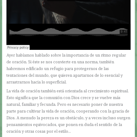
Ayer habíamos hablado sobre la importancia de un ritmo regular
de oración. Si éste se nos convierte en una norma, también
habremos edificado un refugio para protegernos de las
tentaciones del mundo, que quieren apartarnos de lo esencial y
arrastrarnos hacia lo superficial.
La vida de oración también está orientada al crecimiento espiritual.
Esto significa que la comunión con Dios crece y se vuelve más
natural, familiar y fecunda. Pero es necesario poner de nuestra
parte para cultivar la vida de oración, cooperando con la gracia de
Dios. A menudo la pereza es un obstáculo, y a veces incluso surgen
pensamientos equivocados, que ponen en duda el sentido de la
oración y otras cosas por el estilo…