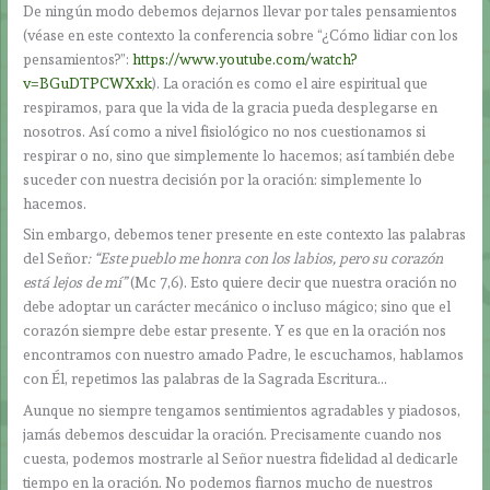
De ningún modo debemos dejarnos llevar por tales pensamientos
(véase en este contexto la conferencia sobre “¿Cómo lidiar con los
pensamientos?”:
https://www.youtube.com/watch?
v=BGuDTPCWXxk
). La oración es como el aire espiritual que
respiramos, para que la vida de la gracia pueda desplegarse en
nosotros. Así como a nivel fisiológico no nos cuestionamos si
respirar o no, sino que simplemente lo hacemos; así también debe
suceder con nuestra decisión por la oración: simplemente lo
hacemos.
Sin embargo, debemos tener presente en este contexto las palabras
del Señor
: “Este pueblo me honra con los labios, pero su corazón
está lejos de mí”
(Mc 7,6). Esto quiere decir que nuestra oración no
debe adoptar un carácter mecánico o incluso mágico; sino que el
corazón siempre debe estar presente. Y es que en la oración nos
encontramos con nuestro amado Padre, le escuchamos, hablamos
con Él, repetimos las palabras de la Sagrada Escritura…
Aunque no siempre tengamos sentimientos agradables y piadosos,
jamás debemos descuidar la oración. Precisamente cuando nos
cuesta, podemos mostrarle al Señor nuestra fidelidad al dedicarle
tiempo en la oración. No podemos fiarnos mucho de nuestros