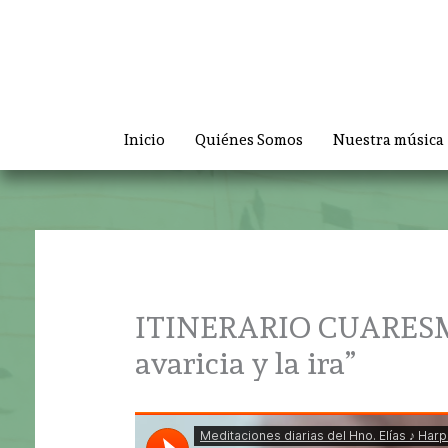
Ir
al
contenido
Inicio
Quiénes Somos
Nuestra música
ITINERARIO CUARESMAL 
avaricia y la ira”