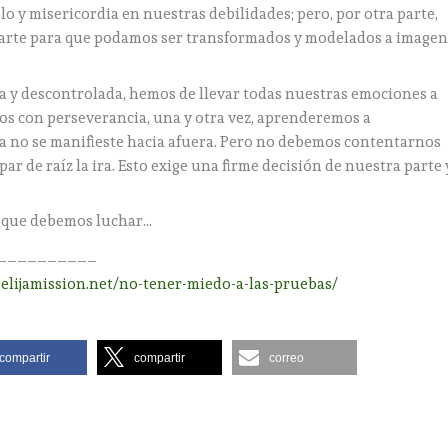
 y misericordia en nuestras debilidades; pero, por otra parte,
parte para que podamos ser transformados y modelados a image
ada y descontrolada, hemos de llevar todas nuestras emociones a
emos con perseverancia, una y otra vez, aprenderemos a
a no se manifieste hacia afuera. Pero no debemos contentarnos
ar de raíz la ira. Esto exige una firme decisión de nuestra parte 
s que debemos luchar…
__________
s.elijamission.net/no-tener-miedo-a-las-pruebas/
compartir
compartir
correo