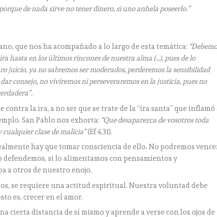
, porque de nada sirve no tener dinero, si uno anhela poseerlo.”
o, que nos ha acompañado a lo largo de esta temática:
“Debemo
ra hasta en los últimos rincones de nuestra alma (…), pues de lo
ro juicio, ya no sabremos ser moderados, perderemos la sensibilidad
ar consejo, no viviremos ni perseveraremos en la justicia, pues no
verdadera”.
ontra la ira, a no ser que se trate de la “ira santa” que inflamó
emplo. San Pablo nos exhorta:
“Que desaparezca de vosotros toda
y cualquier clase de malicia”
(Ef 4,31).
realmente hay que tomar consciencia de ello. No podremos vence
i lo defendemos, si lo alimentamos con pensamientos y
a a otros de nuestro enojo.
os, se requiere una actitud espiritual. Nuestra voluntad debe
to es, crecer en el amor.
a cierta distancia de sí mismo y aprende a verse con los ojos de