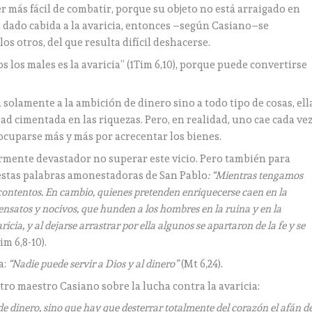
r más fácil de combatir, porque su objeto no está arraigado en
s dado cabida a la avaricia, entonces –según Casiano–se
os otros, del que resulta difícil deshacerse.
s los males es la avaricia” (1Tim 6,10), porque puede convertirse
a solamente a la ambición de dinero sino a todo tipo de cosas, ell
ad cimentada en las riquezas. Pero, en realidad, uno cae cada ve
ocuparse más y más por acrecentar los bienes.
armente devastador no superar este vicio. Pero también para
estas palabras amonestadoras de San Pablo
: “Mientras tengamos
ontentos. En cambio, quienes pretenden enriquecerse caen en la
sensatos y nocivos, que hunden a los hombres en la ruina y en la
ricia, y al dejarse arrastrar por ella algunos se apartaron de la fe y se
im 6,8-10).
a:
“Nadie puede servir a Dios y al dinero”
(Mt 6,24).
ro maestro Casiano sobre la lucha contra la avaricia:
de dinero, sino que hay que desterrar totalmente del corazón el afán d