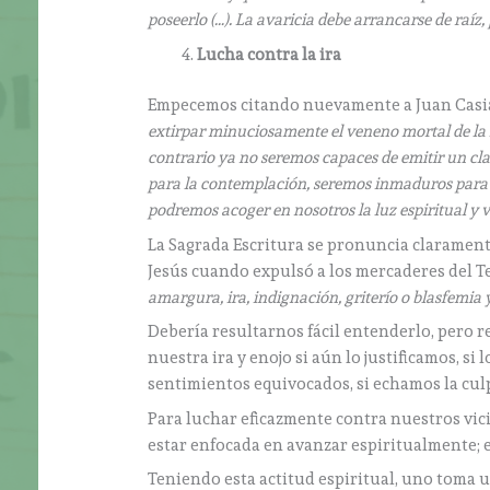
poseerlo (…). La avaricia debe arrancarse de raíz
Lucha contra la ira
Empecemos citando nuevamente a Juan Casian
extirpar minuciosamente el veneno mortal de la i
contrario ya no seremos capaces de emitir un cla
para la contemplación, seremos inmaduros para d
podremos acoger en nosotros la luz espiritual y 
La Sagrada Escritura se pronuncia claramente c
Jesús cuando expulsó a los mercaderes del T
amargura, ira, indignación, griterío o blasfemia 
Debería resultarnos fácil entenderlo, pero 
nuestra ira y enojo si aún lo justificamos, s
sentimientos equivocados, si echamos la culp
Para luchar eficazmente contra nuestros vici
estar enfocada en avanzar espiritualmente; es
Teniendo esta actitud espiritual, uno toma un