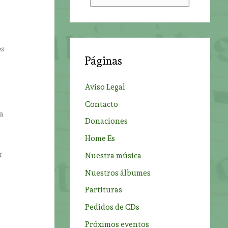
u
s
c
s
a
Páginas
r
p
Aviso Legal
o
Contacto
r
 a
Donaciones
:
Home Es
r
Nuestra música
Nuestros álbumes
Partituras
Pedidos de CDs
Próximos eventos