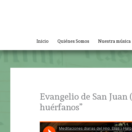
Ir
al
contenido
Inicio
Quiénes Somos
Nuestra música
Evangelio de San Juan (J
huérfanos”