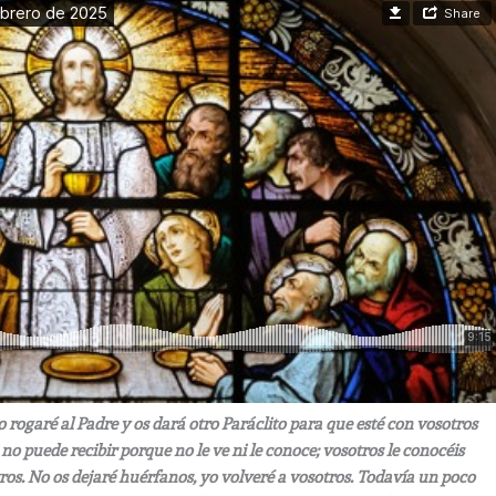
rogaré al Padre y os dará otro Paráclito para que esté con vosotros
 no puede recibir porque no le ve ni le conoce; vosotros le conocéis
os. No os dejaré huérfanos, yo volveré a vosotros. Todavía un poco