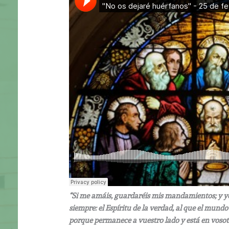
“Si me amáis, guardaréis mis mandamientos; y yo 
siempre: el Espíritu de la verdad, al que el mundo
porque permanece a vuestro lado y está en vosotr