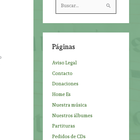
B
u
s
c
a
Páginas
r
o
p
Aviso Legal
e
o
Contacto
r
Donaciones
:
Home Es
Nuestra música
Nuestros álbumes
Partituras
Pedidos de CDs