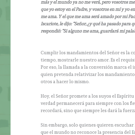
más y el mundo ya no me verá, pero vosotros me v
que yo estoy en el Padre, y vosotros en mí y yo e
me ama. Y el que me ama será amado por mi Padre
Iscariote, le dijo: “Señor, ¿y qué ha pasado para 
respondió: “Si alguno me ama, guardará mi palab
Cumplir los mandamientos del Señor es la co
tiempo, mostrarle nuestro amor. Es el requi
Por eso, la llamada a la conversión marca el i
quien pretenda relativizar los mandamientos 
otros a hacer lo mismo.
Hoy, el Señor promete a los suyos el Espíritu 
verdad permanecerá para siempre con los fieles
recordará, sino que siempre les dará la fuer
Sin embargo, solo quienes quieren escuchar l
que el mundo no reconoce la presencia del E