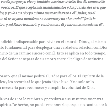
eréis porque yo vivo y también vosotros viviréis. Ese día conoceréis
n vosotros. El que acepta mis mandamientos y los guarda, ése es el que
, y yo le amaré y yo mismo me manifestaré a él”. Judas, no el
que tú te vayas a manifestar a nosotros y no al mundo?” Jesús le
ra, y mi Padre le amará, y vendremos a él y haremos morada en él”.
ndición indispensable para vivir en el amor de Dios y, al mismo
sito fundamental para desplegar una verdadera relación con Dios
nicio de un camino sincero con Él. Esto se aplica en todo tiempo,
del Señor se separa de su amor y corre el peligro de seducir a
Santo, que Él mismo pedirá al Padre para ellos. El Espíritu de la
 y les recordará lo que Jesús dijo e hizo. Y no solo se lo
za necesaria para reconocer y cumplir la voluntad de Dios.
a voz de Dios lo recibirán y percibirán sus susurros, mientras
spíritu. De hecho, no puede reconocerlo porque no camina por l