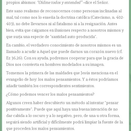
propios abismos:
“Oídme todos y entended” –
dice el Señor.
Este sano realismo de reconocernos como personas inclinadas al
mal, tal como nos lo enseña la doctrina católica (Catecismo, n. 402-
403), no debe llevarnos ni al fatalismo ni a la resignación. Antes
bien, evita que caigamos en ilusiones respecto a nosotros mismos y
que surja una especie de “santidad auto-producida”.
En cambio, el verdadero conocimiento de nosotros mismos es un
llamado a acudir a Aquel que puede darnos un corazón nuevo (cf.
Ez 36,26). Con su ayuda, podremos cooperar para que la gracia de
Dios nos convierta en hombres modelados a su imagen.
Tomemos la primera de las maldades que Jesús menciona en el
evangelio de hoy: los malos pensamientos. Y a éstos podríamos
añadir también los correspondientes sentimientos.
¿Cómo podemos vencer los malos pensamientos?
Algunos creen haber descubierto un método al intentar “pensar
positivamente”. Puede que aquí haya una buena intención de no
dar cabida a lo oscuro y a lo negativo, pero, de una u otra forma,
seguirá siendo artificial y difícilmente podrá limpiar la fuente de la
que proceden los malos pensamientos.