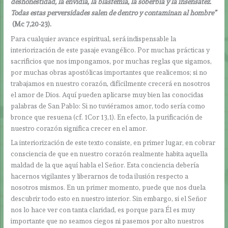
deshonestidad, la envidia, la blasfemia, la soberbia y la insensatez.
Todas estas perversidades salen de dentro y contaminan al hombre”
(Mc 7,20-23).
Para cualquier avance espiritual, será indispensable la
interiorización de este pasaje evangélico. Por muchas prácticas y
sacrificios que nos impongamos, por muchas reglas que sigamos,
por muchas obras apostólicas importantes que realicemos; si no
trabajamos en nuestro corazón, difícilmente crecerá en nosotros
el amor de Dios. Aquí pueden aplicarse muy bien las conocidas
palabras de San Pablo: Si no tuviéramos amor, todo sería como
bronce que resuena (cf. 1Cor 13,1). En efecto, la purificación de
nuestro corazón significa crecer en el amor.
La interiorización de este texto consiste, en primer lugar, en cobrar
consciencia de que en nuestro corazón realmente habita aquella
maldad de la que aquí habla el Señor. Esta conciencia debería
hacernos vigilantes y liberarnos de toda ilusión respecto a
nosotros mismos. En un primer momento, puede que nos duela
descubrir todo esto en nuestro interior. Sin embargo, si el Señor
nos lo hace ver con tanta claridad, es porque para Él es muy
importante que no seamos ciegos ni pasemos por alto nuestros