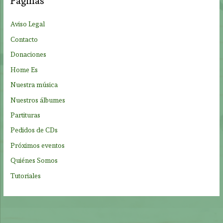
Páginas
r
p
Aviso Legal
o
Contacto
r
Donaciones
:
Home Es
Nuestra música
Nuestros álbumes
Partituras
Pedidos de CDs
Próximos eventos
Quiénes Somos
Tutoriales