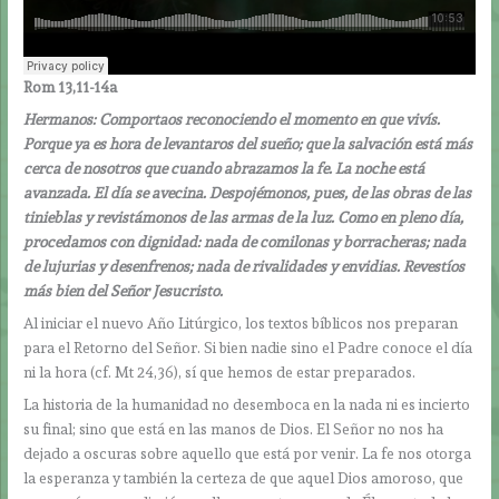
Rom 13,11-14a
Hermanos: Comportaos reconociendo el momento en que vivís.
Porque ya es hora de levantaros del sueño; que la salvación está más
cerca de nosotros que cuando abrazamos la fe. La noche está
avanzada. El día se avecina. Despojémonos, pues, de las obras de las
tinieblas y revistámonos de las armas de la luz. Como en pleno día,
procedamos con dignidad: nada de comilonas y borracheras; nada
de lujurias y desenfrenos; nada de rivalidades y envidias. Revestíos
más bien del Señor Jesucristo.
Al iniciar el nuevo Año Litúrgico, los textos bíblicos nos preparan
para el Retorno del Señor. Si bien nadie sino el Padre conoce el día
ni la hora (cf. Mt 24,36), sí que hemos de estar preparados.
La historia de la humanidad no desemboca en la nada ni es incierto
su final; sino que está en las manos de Dios. El Señor no nos ha
dejado a oscuras sobre aquello que está por venir. La fe nos otorga
la esperanza y también la certeza de que aquel Dios amoroso, que