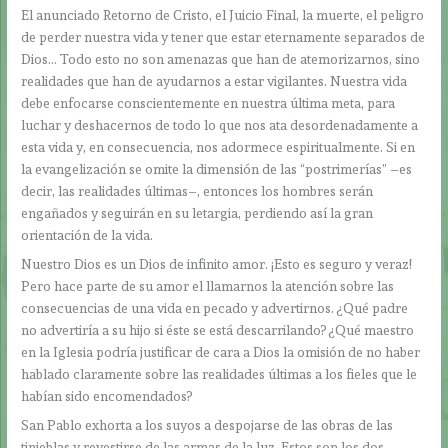
El anunciado Retorno de Cristo, el Juicio Final, la muerte, el peligro
de perder nuestra vida y tener que estar eternamente separados de
Dios… Todo esto no son amenazas que han de atemorizarnos, sino
realidades que han de ayudarnos a estar vigilantes. Nuestra vida
debe enfocarse conscientemente en nuestra última meta, para
luchar y deshacernos de todo lo que nos ata desordenadamente a
esta vida y, en consecuencia, nos adormece espiritualmente. Si en
la evangelización se omite la dimensión de las “postrimerías” –es
decir, las realidades últimas–, entonces los hombres serán
engañados y seguirán en su letargia, perdiendo así la gran
orientación de la vida.
Nuestro Dios es un Dios de infinito amor. ¡Esto es seguro y veraz!
Pero hace parte de su amor el llamarnos la atención sobre las
consecuencias de una vida en pecado y advertirnos. ¿Qué padre
no advertiría a su hijo si éste se está descarrilando? ¿Qué maestro
en la Iglesia podría justificar de cara a Dios la omisión de no haber
hablado claramente sobre las realidades últimas a los fieles que le
habían sido encomendados?
San Pablo exhorta a los suyos a despojarse de las obras de las
tinieblas y revestirse de las armas de la luz. Estos son los dos