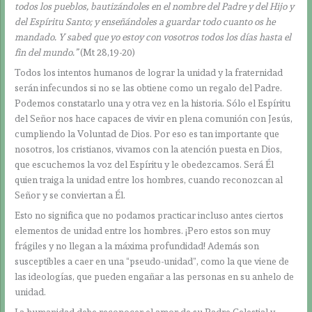
todos los pueblos, bautizándoles en el nombre del Padre y del Hijo y
del Espíritu Santo; y enseñándoles a guardar todo cuanto os he
mandado. Y sabed que yo estoy con vosotros todos los días hasta el
fin del mundo.”
(Mt 28,19-20)
Todos los intentos humanos de lograr la unidad y la fraternidad
serán infecundos si no se las obtiene como un regalo del Padre.
Podemos constatarlo una y otra vez en la historia. Sólo el Espíritu
del Señor nos hace capaces de vivir en plena comunión con Jesús,
cumpliendo la Voluntad de Dios. Por eso es tan importante que
nosotros, los cristianos, vivamos con la atención puesta en Dios,
que escuchemos la voz del Espíritu y le obedezcamos. Será Él
quien traiga la unidad entre los hombres, cuando reconozcan al
Señor y se conviertan a Él.
Esto no significa que no podamos practicar incluso antes ciertos
elementos de unidad entre los hombres. ¡Pero estos son muy
frágiles y no llegan a la máxima profundidad! Además son
susceptibles a caer en una “pseudo-unidad”, como la que viene de
las ideologías, que pueden engañar a las personas en su anhelo de
unidad.
La humanidad debe reconocer el amor de su Padre Celestial y