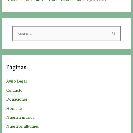
B
u
s
c
a
Páginas
r
p
Aviso Legal
o
Contacto
r
Donaciones
:
Home Es
Nuestra música
Nuestros álbumes