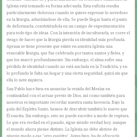
Iglesia está tomando su forma adecuada. Esta euforia resulta
particularmente dolorosa cuando se quiere expresar lo novedoso
en la liturgia, adueñándose de ella. Se puede llegar hasta el punto
de deformarla, convirtiéndola en un campo de experimentación
para todo tipo de ideas. Con la intención de inculturarla, se corre el
riesgo de hacer que la liturgia pierda su identidad más profunda.
Apenas se tiene presente que existe en nuestra Iglesia una
venerable liturgia, que fue celebrada por tantos santos y fieles, y
que los marcó profundamente. Sin embargo, el alma sufre una
pérdida de identidad cuando no está anclada en la Tradición, y en
lo profundo le falta un hogar y una cierta seguridad, quizá sin que
ella lo note siquiera.
San Pablo hace bien en anunciar la venida del Mesías en
continuidad con el actuar previo de Dios, así como también para
nosotros es importante recordar nuestra santa herencia. Bajo la
guía del Espíritu Santo, hemos de descubrir también lo nuevo que
Él suscita. Sin embargo, esto no puede suceder a modo de ruptura.
Lo que era verdad en el pasado, sigue siendo verdad hoy, aunque
el mundo ahora piense distinto. La Iglesia no debe abrirse de
ningún modo a ese “otro espíritu”. Antes bien, ha de ofrecerle