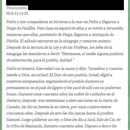
Hch 13,13-25
Pablo y sus compañeros se hicieron a la mar en Pafos y llegaron a
Perge de Panfilia. Pero Juan se separó de ellos y se volvió a Jerusalén,
mientras que ellos, partiendo de Perge, llegaron a Antioquía de
Pisidia. El sábado entraron en la sinagoga y tomaron asiento.
Después de la lectura de la Ley y de los Profetas, los jefes de la
sinagoga les mandaron a decir: “Hermanos, si tenéis alguna palabra
de exhortación para el pueblo, hablad.”
Pablo se levantó, hizo señal con la mano y dijo: “Israelitas y cuantos
teméis a Dios, escuchad: El Dios de este pueblo, Israel, eligió a
nuestros antepasados, engrandeció al pueblo durante su
permanencia en el país de Egipto y los sacó de allí con su poderoso
brazo. Durante unos cuarenta años los rodeó de cuidados en el
desierto; después, tras exterminar a siete naciones en la tierra de
Canaán, les dio en herencia su tierra, por unos cuatrocientos
cincuenta años. Después de esto les dio jueces hasta el profeta
Samuel. Luego pidieron un rey, y Dios les dio a Saúl, hijo de Cis, de
la tribu de Benjamín, durante cuarenta años. Depuso a éste y les