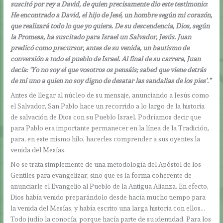
suscitó por rey a David, de quien precisamente dio este testimonio:
He encontrado a David, el hijo de Jesé, un hombre según mi corazón,
que realizará todo lo que yo quiera. De su descendencia, Dios, según
la Promesa, ha suscitado para Israel un Salvador, Jesús. Juan
predicó como precursor, antes de su venida, un bautismo de
conversión a todo el pueblo de Israel. Al final de su carrera, Juan
decía: ‘Yo no soy el que vosotros os pensáis; sabed que viene detrás
de mí uno a quien no soy digno de desatar las sandalias de los pies’.”
Antes de llegar al núcleo de su mensaje, anunciando a Jesús como
el Salvador, San Pablo hace un recorrido a lo largo de la historia
de salvación de Dios con su Pueblo Israel. Podríamos decir que
para Pablo era importante permanecer en la línea de la Tradición,
para, en este mismo hilo, hacerles comprender a sus oyentes la
venida del Mesías.
No se trata simplemente de una metodología del Apóstol de los
Gentiles para evangelizar; sino que es la forma coherente de
anunciarle el Evangelio al Pueblo de la Antigua Alianza. En efecto,
Dios había venido preparándolo desde hacía mucho tiempo para
la venida del Mesías, y había escrito una larga historia con ellos…
Todo judío la conocía, porque hacía parte de su identidad. Para los