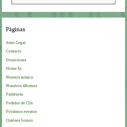
u
s
c
a
Páginas
r
p
Aviso Legal
o
Contacto
r
Donaciones
:
Home Es
Nuestra música
Nuestros álbumes
Partituras
Pedidos de CDs
Próximos eventos
Quiénes Somos