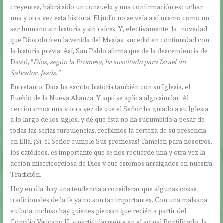
creyentes, habrá sido un consuelo y una confirmación escuchar
una y otra vez esta historia. El judío no se veía a sí mismo como un
ser humano sin historia y sin raíces. Y, efectivamente, la “novedad”
que Dios obró en la venida del Mesías, sucedió en continuidad con
la historia previa. Así, San Pablo afirma que de la descendencia de
David, “
Dios, según la Promesa, ha suscitado para Israel un
Salvador, Jesús.”
Entretanto, Dios ha escrito historia también con su Iglesia, el
Pueblo de la Nueva Alianza. Y aquí se aplica algo similar: Al
cerciorarnos una y otra vez de que el Señor ha guiado a su Iglesia
a lo largo de los siglos, y de que ésta no ha sucumbido a pesar de
todas las serias turbulencias, recibimos la certeza de su presencia
en Ella. ¡Sí, el Señor cumple Sus promesas! También para nosotros,
los católicos, es importante que se nos recuerde una y otra vez la
acción misericordiosa de Dios y que estemos arraigados en nuestra
Tradición.
Hoy en día, hay una tendencia a considerar que algunas cosas
tradicionales de la fe ya no son tan importantes. Con una malsana
euforia, incluso hay quienes piensan que recién a partir del
Concilio Vaticano II, y particularmente en el actual Pontificado, la