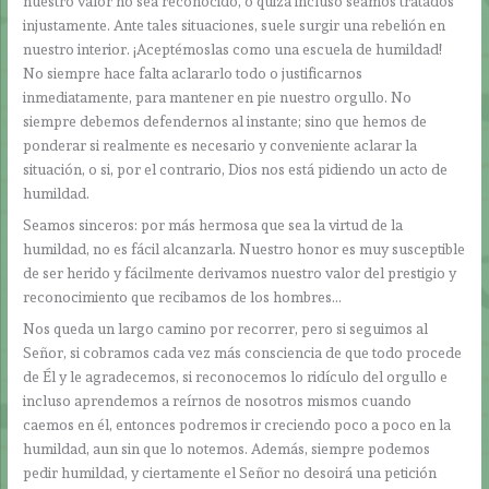
nuestro valor no sea reconocido, o quizá incluso seamos tratados
injustamente. Ante tales situaciones, suele surgir una rebelión en
nuestro interior. ¡Aceptémoslas como una escuela de humildad!
No siempre hace falta aclararlo todo o justificarnos
inmediatamente, para mantener en pie nuestro orgullo. No
siempre debemos defendernos al instante; sino que hemos de
ponderar si realmente es necesario y conveniente aclarar la
situación, o si, por el contrario, Dios nos está pidiendo un acto de
humildad.
Seamos sinceros: por más hermosa que sea la virtud de la
humildad, no es fácil alcanzarla. Nuestro honor es muy susceptible
de ser herido y fácilmente derivamos nuestro valor del prestigio y
reconocimiento que recibamos de los hombres…
Nos queda un largo camino por recorrer, pero si seguimos al
Señor, si cobramos cada vez más consciencia de que todo procede
de Él y le agradecemos, si reconocemos lo ridículo del orgullo e
incluso aprendemos a reírnos de nosotros mismos cuando
caemos en él, entonces podremos ir creciendo poco a poco en la
humildad, aun sin que lo notemos. Además, siempre podemos
pedir humildad, y ciertamente el Señor no desoirá una petición