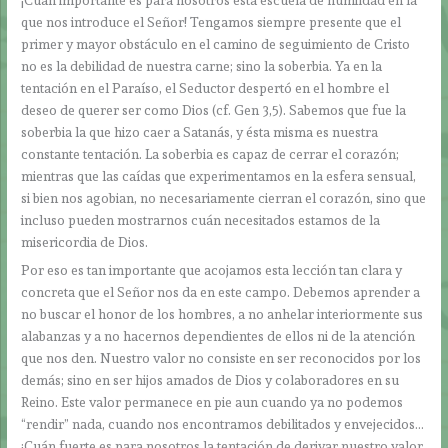
que nos introduce el Señor! Tengamos siempre presente que el
primer y mayor obstáculo en el camino de seguimiento de Cristo
no es la debilidad de nuestra carne; sino la soberbia. Ya en la
tentación en el Paraíso, el Seductor despertó en el hombre el
deseo de querer ser como Dios (cf. Gen 3,5). Sabemos que fue la
soberbia la que hizo caer a Satanás, y ésta misma es nuestra
constante tentación. La soberbia es capaz de cerrar el corazón;
mientras que las caídas que experimentamos en la esfera sensual,
si bien nos agobian, no necesariamente cierran el corazón, sino que
incluso pueden mostrarnos cuán necesitados estamos de la
misericordia de Dios.
Por eso es tan importante que acojamos esta lección tan clara y
concreta que el Señor nos da en este campo. Debemos aprender a
no buscar el honor de los hombres, a no anhelar interiormente sus
alabanzas y a no hacernos dependientes de ellos ni de la atención
que nos den. Nuestro valor no consiste en ser reconocidos por los
demás; sino en ser hijos amados de Dios y colaboradores en su
Reino. Este valor permanece en pie aun cuando ya no podemos
“rendir” nada, cuando nos encontramos debilitados y envejecidos…
¡Cuán fuerte es para nosotros la tentación de derivar nuestro valor