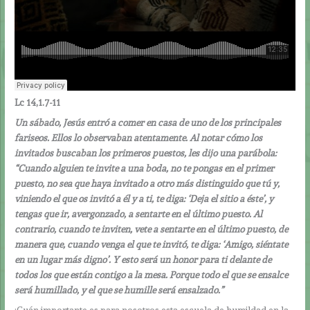
Lc 14,1.7-11
Un sábado, Jesús entró a comer en casa de uno de los principales
fariseos. Ellos lo observaban atentamente. Al notar cómo los
invitados buscaban los primeros puestos, les dijo una parábola:
“Cuando alguien te invite a una boda, no te pongas en el primer
puesto, no sea que haya invitado a otro más distinguido que tú y,
viniendo el que os invitó a él y a ti, te diga: ‘Deja el sitio a éste’, y
tengas que ir, avergonzado, a sentarte en el último puesto. Al
contrario, cuando te inviten, vete a sentarte en el último puesto, de
manera que, cuando venga el que te invitó, te diga: ‘Amigo, siéntate
en un lugar más digno’. Y esto será un honor para ti delante de
todos los que están contigo a la mesa. Porque todo el que se ensalce
será humillado, y el que se humille será ensalzado.”
¡Cuán importante es para nosotros esta escuela de humildad en la