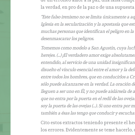
de un erróneo amor a la paz, una falsa comp
la verdad, en pro de la paz o de una supuesta
“Este falso irenismo no se limita únicamente a a
Iglesia en la secularización y la apostasía que est
muchas personas que identifican el peligro en la 
desenmascarar los peligros.
Tomemos como modelo a San Agustín, cuya lucha
herejes. (…) ¡El verdadero amor exige absolutame
entendido, al servicio de una unidad insignifica
disuelto el vínculo esencial entre el amor y la de
entre todos los hombres, que en conducirlos a Cri
sólo puede alcanzarse en la verdad. La oración d
lleguen a ser uno en Él, y no puede aislársela de 
que no entra por la puerta en el redil de las oveja
soy la puerta de las ovejas (…). Si uno entra por m
también a ésas las tengo que conducir y escuchará
Cito estos extractos teniendo presente el he
los errores. Evidentemente se teme hacerlo, 