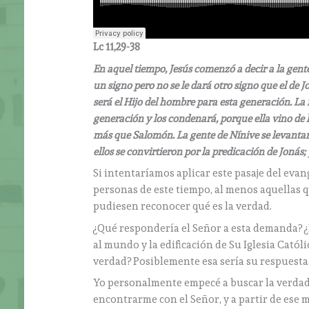
Lc 11,29-38
En aquel tiempo, Jesús comenzó a decir a la gent
un signo pero no se le dará otro signo que el de J
será el Hijo del hombre para esta generación. La 
generación y los condenará, porque ella vino de l
más que Salomón. La gente de Nínive se levantar
ellos se convirtieron por la predicación de Jonás
Si intentaríamos aplicar este pasaje del evan
personas de este tiempo, al menos aquellas q
pudiesen reconocer qué es la verdad.
¿Qué respondería el Señor a esta demanda? ¿D
al mundo y la edificación de Su Iglesia Cató
verdad? Posiblemente esa sería su respuest
Yo personalmente empecé a buscar la verdad a
encontrarme con el Señor, y a partir de ese