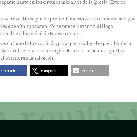
agarse hasta en los círculos más altos de la Iglesia. ¡Esto es
 la verdad. No se puede pretender alcanzar un ecumenismo y, al
ales que aún subsisten. No se puede llevar un diálogo
ínimo la exclusividad de Nuestro Señor.
 verdad que le fue confiada, para que irradie el esplendor de la
tu Santo obre una auténtica purificación, de manera que las
ual obtendrán la salvación.
compartir
compartir
correo