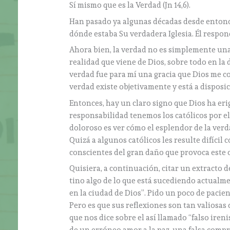
Sí mismo que es la Verdad (Jn 14,6).
Han pasado ya algunas décadas desde entonce
dónde estaba Su verdadera Iglesia. Él respon
Ahora bien, la verdad no es simplemente una 
realidad que viene de Dios, sobre todo en la 
verdad fue para mí una gracia que Dios me c
verdad existe objetivamente y está a disposi
Entonces, hay un claro signo que Dios ha eri
responsabilidad tenemos los católicos por el
doloroso es ver cómo el esplendor de la ver
Quizá a algunos católicos les resulte difícil
conscientes del gran daño que provoca este 
Quisiera, a continuación, citar un extracto 
tino algo de lo que está sucediendo actualment
en la ciudad de Dios”. Pido un poco de pacienc
Pero es que sus reflexiones son tan valiosas
que nos dice sobre el así llamado “falso iren