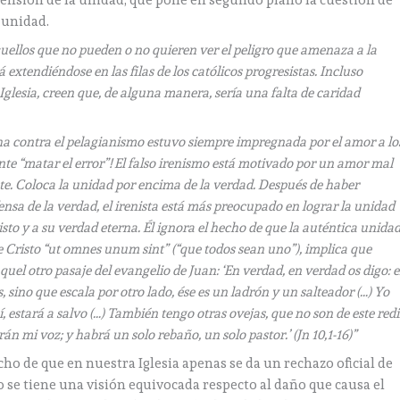
rensión de la unidad, que pone en segundo plano la cuestión de
 unidad.
quellos que no pueden o no quieren ver el peligro que amenaza a la
á extendiéndose en las filas de los católicos progresistas. Incluso
Iglesia, creen que, de alguna manera, sería una falta de caridad
 contra el pelagianismo estuvo siempre impregnada por el amor a lo
nte “matar el error”! El falso irenismo está motivado por un amor mal
nte. Coloca la unidad por encima de la verdad. Después de haber
fensa de la verdad, el irenista está más preocupado en lograr la unidad
sto y a su verdad eterna. Él ignora el hecho de que la auténtica unida
e Cristo “ut omnes unum sint” (“que todos sean uno”), implica que
aquel otro pasaje del evangelio de Juan: ‘En verdad, en verdad os digo: e
s, sino que escala por otro lado, ése es un ladrón y un salteador (…) Yo
í, estará a salvo (…) También tengo otras ovejas, que no son de este redil
n mi voz; y habrá un solo rebaño, un solo pastor.’ (Jn 10,1-16)”
cho de que en nuestra Iglesia apenas se da un rechazo oficial de
o se tiene una visión equivocada respecto al daño que causa el