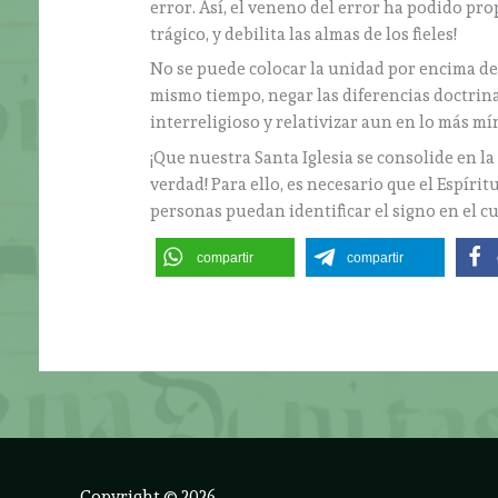
error. Así, el veneno del error ha podido prop
trágico, y debilita las almas de los fieles!
No se puede colocar la unidad por encima de
mismo tiempo, negar las diferencias doctrin
interreligioso y relativizar aun en lo más m
¡Que nuestra Santa Iglesia se consolide en la
verdad! Para ello, es necesario que el Espíri
personas puedan identificar el signo en el c
compartir
compartir
Copyright © 2026