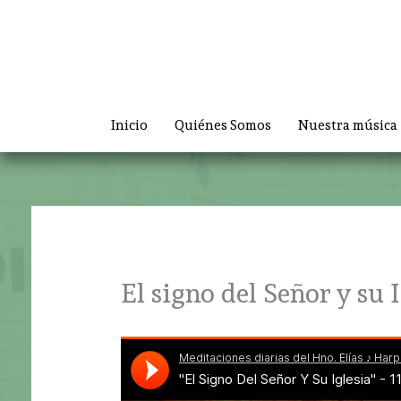
Ir
al
contenido
Inicio
Quiénes Somos
Nuestra música
El signo del Señor y su 