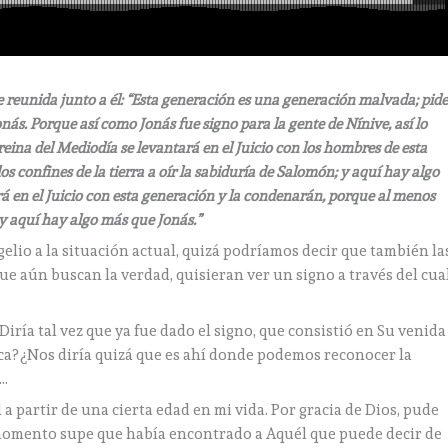
e reunida junto a él: “Esta generación es una generación malvada; pid
onás. Porque así como Jonás fue signo para la gente de Nínive, así lo
reina del Mediodía se levantará en el Juicio con los hombres de esta
os confines de la tierra a oír la sabiduría de Salomón; y aquí hay algo
á en el Juicio con esta generación y la condenarán, porque al menos
; y aquí hay algo más que Jonás.”
gelio a la situación actual, quizá podríamos decir que también la
ue aún buscan la verdad, quisieran ver un signo a través del cua
iría tal vez que ya fue dado el signo, que consistió en Su venida
lica? ¿Nos diría quizá que es ahí donde podemos reconocer la
a…
 partir de una cierta edad en mi vida. Por gracia de Dios, pude
 momento supe que había encontrado a Aquél que puede decir de