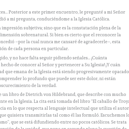
s… Posterior a este primer encuentro, le pregunté a mi Señor
dió a mi pregunta, conduciéndome a la Iglesia Católica.
impresión subjetiva; sino que es la constatación plena de la
dimensión sobrenatural. Si bien es cierto que el reconocer la
oncedió –por la cual nunca me cansaré de agradecerle–, esta
ción de cada persona en particular.
gido, y no hace falta seguir pidiendo señales… ¡Cuánta
 hecho de conocer al Señor y pertenecer a Su Iglesia! ¡Y cuán
dad que emana de la Iglesia está siendo progresivamente opacado
 comprender lo profundo que puede ser este dolor, ni están
oscurecimiento de la verdad.
de un libro de Dietrich von Hildebrand, que describe con mucho
e en la Iglesia. La cita está tomada del libro “El caballo de Troy
ia en lo que respecta al lenguaje intelectual que utiliza el autor
 que quisiera transmitirlas tal como él las formuló. Escuchemos l
ismo”, que se está difundiendo entre no pocos católicos. Se trata