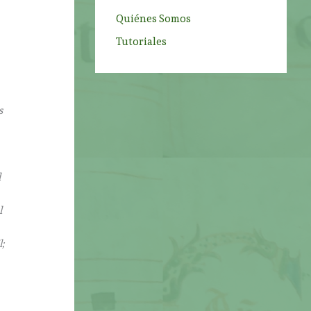
Quiénes Somos
Tutoriales
s
d
l
;