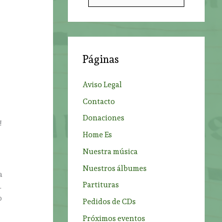
u
s
c
a
Páginas
r
p
Aviso Legal
o
Contacto
r
Donaciones
:
!
Home Es
Nuestra música
Nuestros álbumes
a
Partituras
.
o
Pedidos de CDs
Próximos eventos