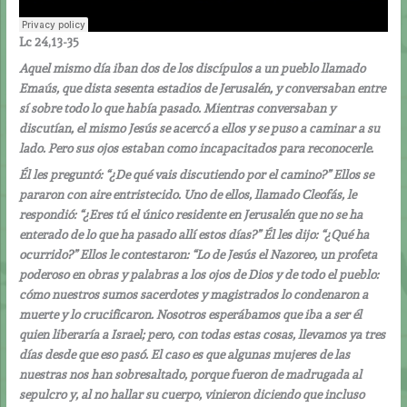
Lc 24,13-35
Aquel mismo día iban dos de los discípulos a un pueblo llamado
Emaús, que dista sesenta estadios de Jerusalén, y conversaban entre
sí sobre todo lo que había pasado. Mientras conversaban y
discutían, el mismo Jesús se acercó a ellos y se puso a caminar a su
lado. Pero sus ojos estaban como incapacitados para reconocerle.
Él les preguntó: “¿De qué vais discutiendo por el camino?” Ellos se
pararon con aire entristecido. Uno de ellos, llamado Cleofás, le
respondió: “¿Eres tú el único residente en Jerusalén que no se ha
enterado de lo que ha pasado allí estos días?” Él les dijo: “¿Qué ha
ocurrido?” Ellos le contestaron: “Lo de Jesús el Nazoreo, un profeta
poderoso en obras y palabras a los ojos de Dios y de todo el pueblo:
cómo nuestros sumos sacerdotes y magistrados lo condenaron a
muerte y lo crucificaron. Nosotros esperábamos que iba a ser él
quien liberaría a Israel; pero, con todas estas cosas, llevamos ya tres
días desde que eso pasó. El caso es que algunas mujeres de las
nuestras nos han sobresaltado, porque fueron de madrugada al
sepulcro y, al no hallar su cuerpo, vinieron diciendo que incluso