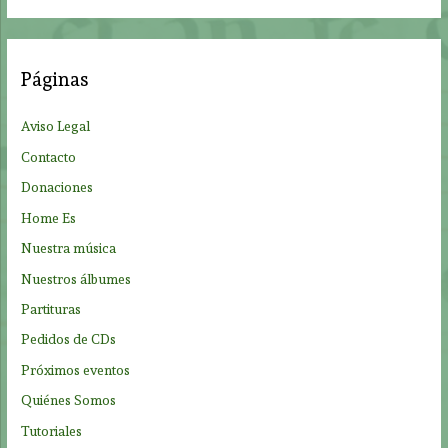
s
c
a
Páginas
r
p
Aviso Legal
o
Contacto
r
Donaciones
:
Home Es
Nuestra música
Nuestros álbumes
Partituras
Pedidos de CDs
Próximos eventos
Quiénes Somos
Tutoriales