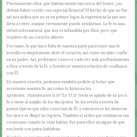
Precisamente ellos, que habían estado tan cerca del Señor, ¿no
debían haber creído con especial firmeza? El hecho de que no fue
así nos indica que no es en primer lugar la experiencia la que nos
lleva a creer, aunque ciertamente puede ayudarnos. La fe es una
virtud sobrenatural, que nos es infundida por Dios, pero que
requiere de un corazón abierto.
Por tanto, lo que hace falta de nuestra parte para tener una fe
sencilla es simplemente abrir el corazón, así como un niño confía
en su padre. Así, podremos conocer cada vez más profundamente
a Dios a través de la fe, y fortalecer nuestra relación de confianza
con Él.
En nuestra oración, podemos también pedirle al Señor que
acreciente nuestra fe, así como lo hicieron los
apóstoles:
“Auméntanos la fe”
(Lc 17,5). Jesús se apiada de su poca
fe y viene al auxilio de los discípulos. Se les revela a través de
gestos típicos que ellos conocían de Él, y entonces se les abrieron
los ojos y se disipó la ceguera. También el ardor que sentían en sus
corazones cuando lo oían hablar, fue para ellos un signo de que
era Jesús con quien hablaban.