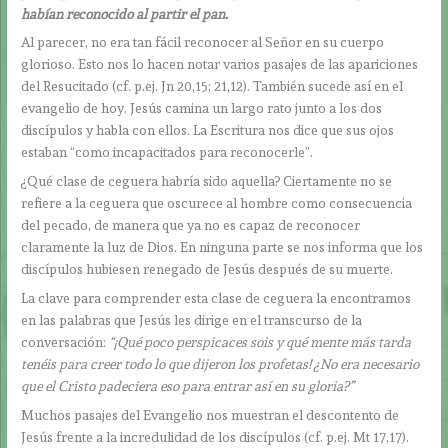
habían reconocido al partir el pan.
Al parecer, no era tan fácil reconocer al Señor en su cuerpo
glorioso. Esto nos lo hacen notar varios pasajes de las apariciones
del Resucitado (cf. p.ej. Jn 20,15; 21,12). También sucede así en el
evangelio de hoy. Jesús camina un largo rato junto a los dos
discípulos y habla con ellos. La Escritura nos dice que sus ojos
estaban “como incapacitados para reconocerle”.
¿Qué clase de ceguera habría sido aquella? Ciertamente no se
refiere a la ceguera que oscurece al hombre como consecuencia
del pecado, de manera que ya no es capaz de reconocer
claramente la luz de Dios. En ninguna parte se nos informa que los
discípulos hubiesen renegado de Jesús después de su muerte.
La clave para comprender esta clase de ceguera la encontramos
en las palabras que Jesús les dirige en el transcurso de la
conversación:
“¡Qué poco perspicaces sois y qué mente más tarda
tenéis para creer todo lo que dijeron los profetas! ¿No era necesario
que el Cristo padeciera eso para entrar así en su gloria?”
Muchos pasajes del Evangelio nos muestran el descontento de
Jesús frente a la incredulidad de los discípulos (cf. p.ej. Mt 17,17).