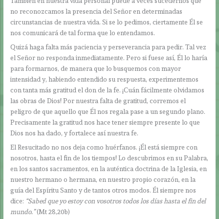
También en nuestra vida personal puede a veces sucedernos que
no reconozcamos la presencia del Señor en determinadas
circunstancias de nuestra vida. Si se lo pedimos, ciertamente Él se
nos comunicará de tal forma que lo entendamos.
Quizá haga falta más paciencia y perseverancia para pedir. Tal vez
el Señor no responda inmediatamente. Pero si fuese así, Él lo haría
para formarnos, de manera que lo busquemos con mayor
intensidad y, habiendo entendido su respuesta, experimentemos
con tanta más gratitud el don de la fe. ¡Cuán fácilmente olvidamos
las obras de Dios! Por nuestra falta de gratitud, corremos el
peligro de que aquello que Él nos regala pase a un segundo plano.
Precisamente la gratitud nos hace tener siempre presente lo que
Dios nos ha dado, y fortalece así nuestra fe.
El Resucitado no nos deja como huérfanos. ¡Él está siempre con
nosotros, hasta el fin de los tiempos! Lo descubrimos en su Palabra,
en los santos sacramentos, en la auténtica doctrina de la Iglesia, en
nuestro hermano o hermana, en nuestro propio corazón, en la
guía del Espíritu Santo y de tantos otros modos. Él siempre nos
dice:
“Sabed que yo estoy con vosotros todos los días hasta el fin del
mundo.”
(Mt 28,20b)