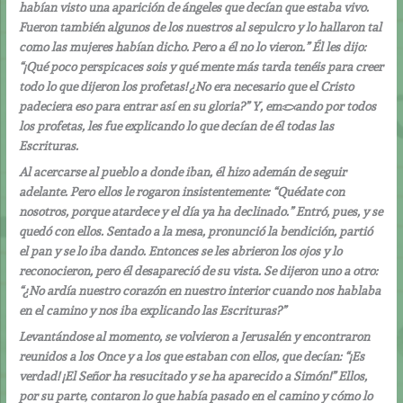
habían visto una aparición de ángeles que decían que estaba vivo.
Fueron también algunos de los nuestros al sepulcro y lo hallaron tal
como las mujeres habían dicho. Pero a él no lo vieron.” Él les dijo:
“¡Qué poco perspicaces sois y qué mente más tarda tenéis para creer
todo lo que dijeron los profetas! ¿No era necesario que el Cristo
padeciera eso para entrar así en su gloria?” Y, empezando por todos
los profetas, les fue explicando lo que decían de él todas las
Escrituras.
Al acercarse al pueblo a donde iban, él hizo ademán de seguir
adelante. Pero ellos le rogaron insistentemente: “Quédate con
nosotros, porque atardece y el día ya ha declinado.” Entró, pues, y se
quedó con ellos. Sentado a la mesa, pronunció la bendición, partió
el pan y se lo iba dando. Entonces se les abrieron los ojos y lo
reconocieron, pero él desapareció de su vista. Se dijeron uno a otro:
“¿No ardía nuestro corazón en nuestro interior cuando nos hablaba
en el camino y nos iba explicando las Escrituras?”
Levantándose al momento, se volvieron a Jerusalén y encontraron
reunidos a los Once y a los que estaban con ellos, que decían: “¡Es
verdad! ¡El Señor ha resucitado y se ha aparecido a Simón!” Ellos,
por su parte, contaron lo que había pasado en el camino y cómo lo