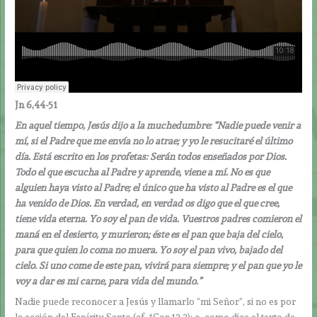
Jn 6,44-51
En aquel tiempo, Jesús dijo a la muchedumbre: “Nadie puede venir a
mí, si el Padre que me envía no lo atrae; y yo le resucitaré el último
día. Está escrito en los profetas: Serán todos enseñados por Dios.
Todo el que escucha al Padre y aprende, viene a mí. No es que
alguien haya visto al Padre; el único que ha visto al Padre es el que
ha venido de Dios. En verdad, en verdad os digo que el que cree,
tiene vida eterna. Yo soy el pan de vida. Vuestros padres comieron el
maná en el desierto, y murieron; éste es el pan que baja del cielo,
para que quien lo coma no muera. Yo soy el pan vivo, bajado del
cielo. Si uno come de este pan, vivirá para siempre; y el pan que yo le
voy a dar es mi carne, para vida del mundo.”
Nadie puede reconocer a Jesús y llamarlo “mi Señor”, si no es por
la acción del Espíritu Santo (cf. 1Cor 12,3); o, como dice el texto de