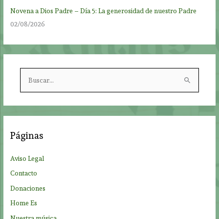
Novena a Dios Padre – Día 5: La generosidad de nuestro Padre
02/08/2026
B
u
s
c
a
Páginas
r
p
Aviso Legal
o
Contacto
r
Donaciones
:
Home Es
Nuestra música