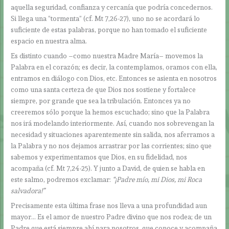
aquella seguridad, confianza y cercanía que podría concedernos.
Si llega una “tormenta” (cf. Mt 7,26-27), uno no se acordará lo
suficiente de estas palabras, porque no han tomado el suficiente
espacio en nuestra alma.
Es distinto cuando –como nuestra Madre María– movemos la
Palabra en el corazón; es decir, la contemplamos, oramos con ella,
entramos en diálogo con Dios, etc. Entonces se asienta en nosotros
como una santa certeza de que Dios nos sostiene y fortalece
siempre, por grande que sea la tribulación. Entonces ya no
creeremos sólo porque la hemos escuchado; sino que la Palabra
nos irá modelando interiormente. Así, cuando nos sobrevengan la
necesidad y situaciones aparentemente sin salida, nos aferramos a
la Palabra y no nos dejamos arrastrar por las corrientes; sino que
sabemos y experimentamos que Dios, en su fidelidad, nos
acompaña (cf. Mt 7,24-25). Y junto a David, de quien se habla en
este salmo, podremos exclamar:
“¡Padre mío, mi Dios, mi Roca
salvadora!”
Precisamente esta última frase nos lleva a una profundidad aun
mayor… Es el amor de nuestro Padre divino que nos rodea; de un
Padre que está siempre ahí para nosotros, que conoce y acompaña