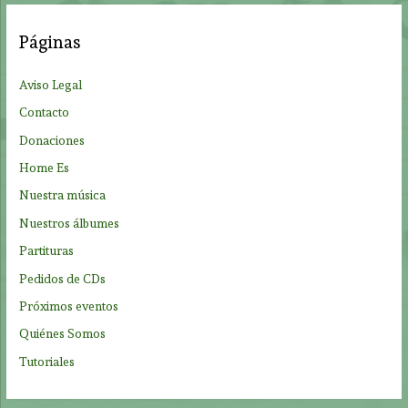
c
a
Páginas
r
p
Aviso Legal
o
Contacto
r
Donaciones
:
Home Es
Nuestra música
Nuestros álbumes
Partituras
Pedidos de CDs
Próximos eventos
Quiénes Somos
Tutoriales