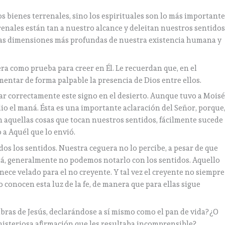
os bienes terrenales, sino los espirituales son lo más important
renales están tan a nuestro alcance y deleitan nuestros sentidos
a las dimensiones más profundas de nuestra existencia humana y
iera como prueba para creer en Él. Le recuerdan que, en el
mentar de forma palpable la presencia de Dios entre ellos.
tar correctamente este signo en el desierto. Aunque tuvo a Mois
o el maná. Ésta es una importante aclaración del Señor, porque
n aquellas cosas que tocan nuestros sentidos, fácilmente sucede
a Aquél que lo envió.
dos los sentidos. Nuestra ceguera no lo percibe, a pesar de que
stá, generalmente no podemos notarlo con los sentidos. Aquello
nece velado para el no creyente. Y tal vez el creyente no siempre
 conocen esta luz de la fe, de manera que para ellas sigue
bras de Jesús, declarándose a sí mismo como el pan de vida? ¿O
isteriosa afirmación que les resultaba incomprensible?