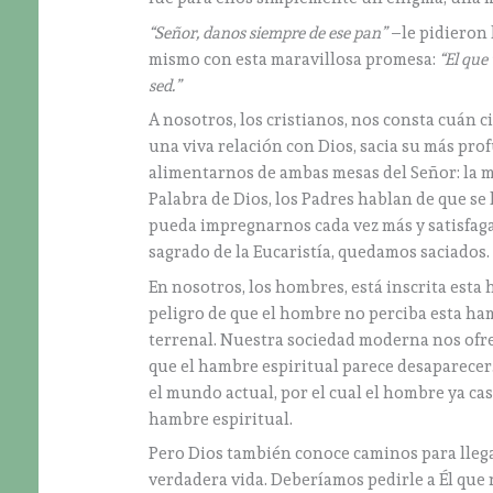
“Señor, danos siempre de ese pan”
–le pidieron 
mismo con esta maravillosa promesa:
“El que
sed.”
A nosotros, los cristianos, nos consta cuán c
una viva relación con Dios, sacia su más pro
alimentarnos de ambas mesas del Señor: la mes
Palabra de Dios, los Padres hablan de que se l
pueda impregnarnos cada vez más y satisfaga n
sagrado de la Eucaristía, quedamos saciados.
En nosotros, los hombres, está inscrita esta 
peligro de que el hombre no perciba esta ham
terrenal. Nuestra sociedad moderna nos ofre
que el hambre espiritual parece desaparecer.
el mundo actual, por el cual el hombre ya cas
hambre espiritual.
Pero Dios también conoce caminos para llegar
verdadera vida. Deberíamos pedirle a Él que 