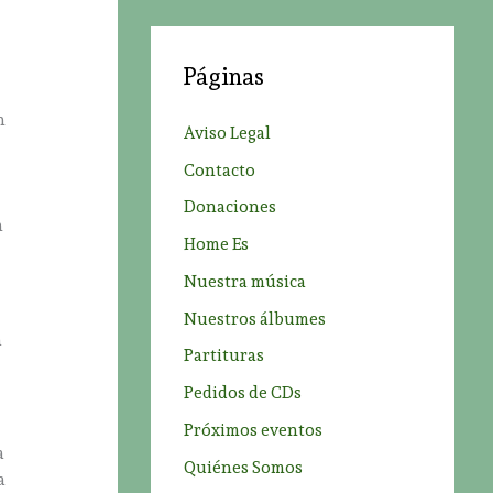
c
a
Páginas
r
p
n
Aviso Legal
o
Contacto
r
Donaciones
:
n
Home Es
Nuestra música
Nuestros álbumes
a
Partituras
Pedidos de CDs
Próximos eventos
a
Quiénes Somos
a