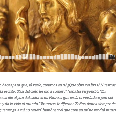
no haces para que, al verlo, creamos en ti? ¿Qué obra realizas? Nuestros
escrito: ‘Pan del cielo les dio a comer’.” Jesús les respondió: “En
os dio el pan del cielo; es mi Padre el que os da el verdadero pan del
elo y da la vida al mundo.” Entonces le dijeron: “Señor, danos siempre de
 El que venga a mí no tendrá hambre, y el que crea en mí no tendrá nunc