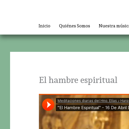
Ir
al
contenido
Inicio
Quiénes Somos
Nuestra músic
El hambre espiritual