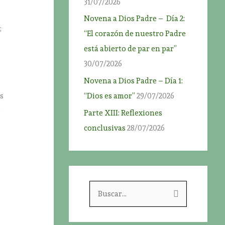
31/07/2026
e
Novena a Dios Padre – Día 2:
;
“El corazón de nuestro Padre
está abierto de par en par”
30/07/2026
Novena a Dios Padre – Día 1:
“Dios es amor”
29/07/2026
és
,
Parte XIII: Reflexiones
conclusivas
28/07/2026
B
u
s