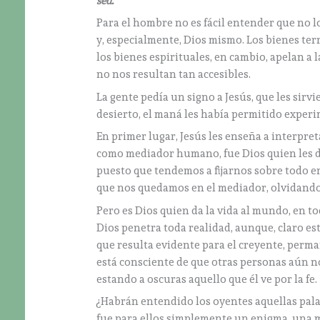
sed.”
Para el hombre no es fácil entender que no l
y, especialmente, Dios mismo. Los bienes ter
los bienes espirituales, en cambio, apelan 
no nos resultan tan accesibles.
La gente pedía un signo a Jesús, que les sirv
desierto, el maná les había permitido experi
En primer lugar, Jesús les enseña a interpre
como mediador humano, fue Dios quien les di
puesto que tendemos a fijarnos sobre todo e
que nos quedamos en el mediador, olvidando 
Pero es Dios quien da la vida al mundo, en to
Dios penetra toda realidad, aunque, claro e
que resulta evidente para el creyente, perma
está consciente de que otras personas aún no
estando a oscuras aquello que él ve por la fe.
¿Habrán entendido los oyentes aquellas pala
fue para ellos simplemente un enigma, una m