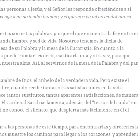
las personas a Jesús; y el Señor les responde ofreciéndose a sí
 venga a mí no tendrá hambre, y el que crea en mí no tendrá nunca
iertas son estas palabras, porque el que encuentra la fe y entra e
funda hambre y sed de vida. Nosotros tenemos la dicha de
a de su Palabra y la mesa de la Eucaristía. En cuanto a la
a puede ‘rumiar’, es decir, masticarla una y otra vez, para que
uestra alma. Así, al servirnos de la mesa de la Palabra y del pa
hambre de Dios, el anhelo de la verdadera vida. Pero existe el
bre, cuando recibe tantas otras satisfacciones en la vida
ce tantos sustitutos, tantas aparentes satisfacciones, de maner
 El Cardenal Sarah se lamenta, además, del “terror del ruido” en
i no conoce el silencio, que despierta más fácilmente en él el
 a las personas de este tiempo, para encontrarlas y ofrecerles l
nos muestre los caminos para llegar a los corazones, y aprender 