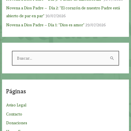
Novena a Dios Padre – Día 2: “El corazón de nuestro Padre está
abierto de par en par”
30/07/2026
Novena a Dios Padre – Día 1: “Dios es amor”
29/07/2026
B
u
s
c
a
Páginas
r
p
Aviso Legal
o
Contacto
r
Donaciones
: