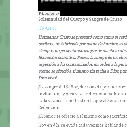
Solemnidad del Cuerpo y Sangre de Cristo
Hb 9,11-15
Hermanos: Cristo se presentó como sumo sacerdo
perfecta, no fabricada por mano de hombre, es de
siempre, no presentando sangre de machos cabrío
liberación definitiva. Pues si la sangre de machos
aspersión a los contaminados, en orden a la purifi
eterno se ofreció a sí mismo sin tacha a Dios, pu
Dios vivo!
¡La sangre del Señor, derramada por nosotro
invitan una y otra vez a reflexionar sobre s
cada vez más la actitud en la que el Señor en
Redención.
¡El Señor se ofreció a sí mismo como sacrificio
Hoy en día, se evade cada vez más hablar de 