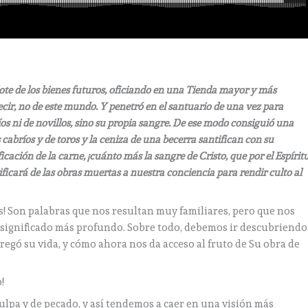
te de los bienes futuros, oficiando en una Tienda mayor y más
cir, no de este mundo. Y penetró en el santuario de una vez para
s ni de novillos, sino su propia sangre. De ese modo consiguió una
 cabríos y de toros y la ceniza de una becerra santifican con su
cación de la carne, ¡cuánto más la sangre de Cristo, que por el Espírit
rificará de las obras muertas a nuestra conciencia para rendir culto al
s! Son palabras que nos resultan muy familiares, pero que nos
u significado más profundo. Sobre todo, debemos ir descubriendo
tregó su vida, y cómo ahora nos da acceso al fruto de Su obra de
!
culpa y de pecado, y así tendemos a caer en una visión más