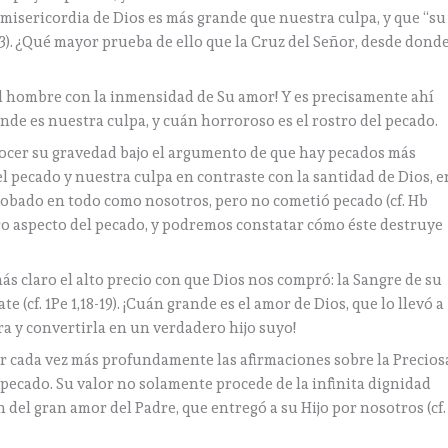
a misericordia de Dios es más grande que nuestra culpa, y que “su
2,13). ¿Qué mayor prueba de ello que la Cruz del Señor, desde dond
el hombre con la inmensidad de Su amor! Y es precisamente ahí
e es nuestra culpa, y cuán horroroso es el rostro del pecado.
nocer su gravedad bajo el argumento de que hay pecados más
el pecado y nuestra culpa en contraste con la santidad de Dios, e
obado en todo como nosotros, pero no cometió pecado (cf. Hb
ero aspecto del pecado, y podremos constatar cómo éste destruye
s claro el alto precio con que Dios nos compró: la Sangre de su
e (cf. 1Pe 1,18-19). ¡Cuán grande es el amor de Dios, que lo llevó a
ra y convertirla en un verdadero hijo suyo!
 cada vez más profundamente las afirmaciones sobre la Precios
pecado. Su valor no solamente procede de la infinita dignidad
n del gran amor del Padre, que entregó a su Hijo por nosotros (cf.