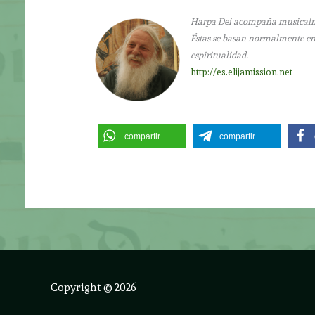
Harpa Dei acompaña musicalment
Éstas se basan normalmente en l
espiritualidad.
http://es.elijamission.net
compartir
compartir
Copyright © 2026