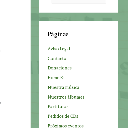
u
s
e
c
a
Páginas
r
p
Aviso Legal
n
o
Contacto
r
Donaciones
:
Home Es
Nuestra música
Nuestros álbumes
a
Partituras
Pedidos de CDs
Próximos eventos