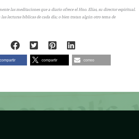
e las meditaciones que a diario ofrece el Hno. Elías, su director espiritual.
as lecturas bíblicas de cada día; o bien tratan algún otro tema de
compartir
compartir
correo