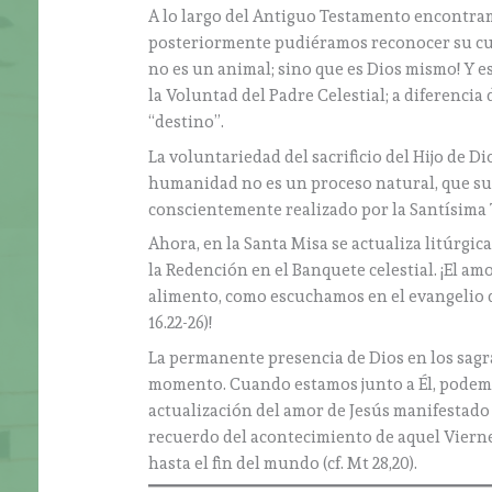
A lo largo del Antiguo Testamento encontramo
posteriormente pudiéramos reconocer su cum
no es un animal; sino que es Dios mismo! Y 
la Voluntad del Padre Celestial; a diferencia
“destino”.
La voluntariedad del sacrificio del Hijo de D
humanidad no es un proceso natural, que suc
conscientemente realizado por la Santísima 
Ahora, en la Santa Misa se actualiza litúrgic
la Redención en el Banquete celestial. ¡El a
alimento, como escuchamos en el evangelio de 
16.22-26)!
La permanente presencia de Dios en los sagra
momento. Cuando estamos junto a Él, podemos
actualización del amor de Jesús manifestado e
recuerdo del acontecimiento de aquel Viernes
hasta el fin del mundo (cf. Mt 28,20).