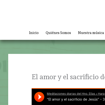
Ir
al
contenido
Inicio
Quiénes Somos
Nuestra música
El amor y el sacrificio d