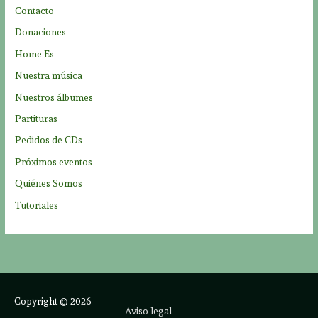
o
Contacto
r
Donaciones
:
Home Es
Nuestra música
Nuestros álbumes
Partituras
Pedidos de CDs
Próximos eventos
Quiénes Somos
Tutoriales
Copyright © 2026
Aviso legal