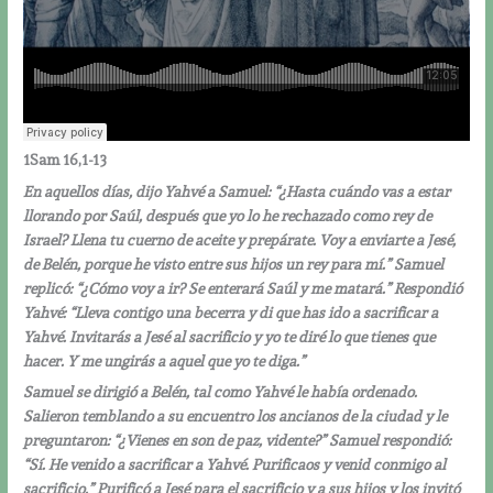
1Sam 16,1-13
En aquellos días, dijo Yahvé a Samuel: “¿Hasta cuándo vas a estar
llorando por Saúl, después que yo lo he rechazado como rey de
Israel? Llena tu cuerno de aceite y prepárate. Voy a enviarte a Jesé,
de Belén, porque he visto entre sus hijos un rey para mí.” Samuel
replicó: “¿Cómo voy a ir? Se enterará Saúl y me matará.” Respondió
Yahvé: “Lleva contigo una becerra y di que has ido a sacrificar a
Yahvé. Invitarás a Jesé al sacrificio y yo te diré lo que tienes que
hacer. Y me ungirás a aquel que yo te diga.”
Samuel se dirigió a Belén, tal como Yahvé le había ordenado.
Salieron temblando a su encuentro los ancianos de la ciudad y le
preguntaron: “¿Vienes en son de paz, vidente?” Samuel respondió:
“Sí. He venido a sacrificar a Yahvé. Purificaos y venid conmigo al
sacrificio.” Purificó a Jesé para el sacrificio y a sus hijos y los invitó