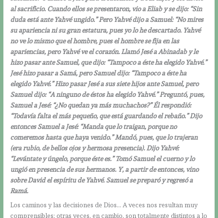
al sacrificio. Cuando ellos se presentaron, vio a Eliab y se dijo: “Sin
duda está ante Yahvé ungido.” Pero Yahvé dijo a Samuel: “No mires
su apariencia ni su gran estatura, pues yo lo he descartado. Yahvé
no ve lo mismo que el hombre, pues el hombre se fija en las
apariencias, pero Yahvé ve el corazón. Llamó Jesé a Abinadab y le
hizo pasar ante Samuel, que dijo: “Tampoco a éste ha elegido Yahvé.”
Jesé hizo pasar a Samá, pero Samuel dijo: “Tampoco a éste ha
elegido Yahvé.” Hizo pasar Jesé a sus siete hijos ante Samuel, pero
Samuel dijo: “A ninguno de éstos ha elegido Yahvé.” Preguntó, pues,
Samuel a Jesé: “¿No quedan ya más muchachos?” Él respondió:
“Todavía falta el más pequeño, que está guardando el rebaño.” Dijo
entonces Samuel a Jesé: “Manda que lo traigan, porque no
comeremos hasta que haya venido.” Mandó, pues, que lo trajeran
(era rubio, de bellos ojos y hermosa presencia). Dijo Yahvé:
“Levántate y úngelo, porque éste es.” Tomó Samuel el cuerno y lo
ungió en presencia de sus hermanos. Y, a partir de entonces, vino
sobre David el espíritu de Yahvé. Samuel se preparó y regresó a
Ramá.
Los caminos y las decisiones de Dios… A veces nos resultan muy
comprensibles; otras veces, en cambio, son totalmente distintos a lo