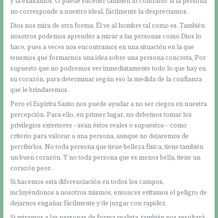
y la exaltamos. O puede suceder también lo contrario: si la persona
no corresponde a nuestro ideal, fácilmente la despreciamos.
Dios nos mira de otra forma; Él ve al hombre tal como es. También
nosotros podemos aprender a mirar a las personas como Dios lo
hace, pues a veces nos encontramos en una situación en la que
tenemos que formarnos una idea sobre una persona concreta. Por
supuesto que no podremos ver inmediatamente todo lo que hay en
su corazón, para determinar según eso la medida de la confianza
que le brindaremos.
Pero el Espíritu Santo nos puede ayudar a no ser ciegos en nuestra
percepción. Para ello, en primer lugar, no debemos tomar los
privilegios exteriores –sean éstos reales o supuestos– como
criterio para valorar a una persona, aunque no dejaremos de
percibirlos. No toda persona que tiene belleza física, tiene también
un buen corazón. Y no toda persona que es menos bella, tiene un
corazón peor.
Si hacemos esta diferenciación en todos los campos,
incluyéndonos a nosotros mismos, entonces evitamos el peligro de
dejarnos engañar fácilmente y de juzgar con rapidez.
Si miramos a las personas de forma realista, también nos resultará