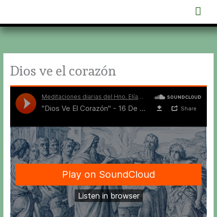
Ir
Men
al
contenido
prin
Dios ve el corazón