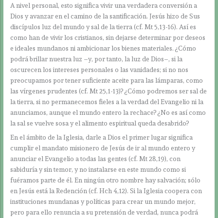
A nivel personal, esto significa vivir una verdadera conversión a
Dios y avanzar en el camino de la santificación. Jesús hizo de Sus
discípulos luz del mundo y sal de la tierra (cf. Mt 5,13-16). Así es
como han de vivir los cristianos, sin dejarse determinar por deseos
e ideales mundanos ni ambicionar los bienes materiales. ¿Cómo
podrá brillar nuestra luz –y, por tanto, la luz de Dios–, si la
oscurecen los intereses personales o las vanidades; si no nos
preocupamos por tener suficiente aceite para las lámparas, como
las vírgenes prudentes (cf. Mt 25,1-13)? ¿Cómo podremos ser sal de
la tierra, si no permanecemos fieles a la verdad del Evangelio ni la
anunciamos, aunque el mundo entero la rechace? ¿No es así como
la sal se vuelve sosa y el alimento espiritual queda desabrido?
En el ámbito de la Iglesia, darle a Dios el primer lugar significa
cumplir el mandato misionero de Jesús de ir al mundo entero y
anunciar el Evangelio a todas las gentes (cf. Mt 28,19), con
sabiduría y sin temor, y no instalarse en este mundo como si
fuéramos parte de él. En ningún otro nombre hay salvación; sólo
en Jesús está la Redención (cf. Hch 4,12). Si la Iglesia coopera con
instituciones mundanas y políticas para crear un mundo mejor,
pero para ello renuncia a su pretensión de verdad, nunca podrá