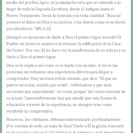
medio del profeta Ageo; es la misma lección que se extiende a lo
largo de toda la Sagrada Escritura, desde el Antiguo hasta el
Nuevo Testamento. Jesús la formula con toda claridad:
“Buscad
primero el Reino de Dios y su justicia, y las demás cosas se os darán
por añadidura.”
(Mt 6,33)
¡Siempre es momento de darle a Dios el primer lugar en todo! El
Pueblo de Israel se equivoca al retrasar la edificación de la Casa
del Señor. Por eso, Él les hace ver la insuficiencia de su vida por no
darle a Dios el primer lugar.
Dios se lo explica así como se lo haría con un niño. A veces las
personas necesitamos una experiencia directa para llegar a
comprender. Hay un buen refrán alemán, que dice: “El que no
quiere escuchar, tendrá que sentir”, refiriéndose a que será
necesario que experimente “en carne propia” las consecuencias de
su actuar. Lamentablemente hay que añadir que esta forma de
educación a través de la experiencia, no siempre trae como
resultado la comprensión.
Nosotros, los cristianos, debemos interiorizarlo profundamente:
¡Por encima de todo, se trata de Dios! Darle a Él la gloria, buscarlo
en la oración y hacer Su Voluntad es lo primero y más importante.