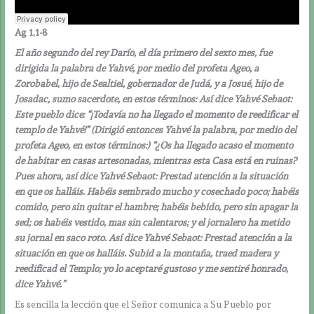
Ag 1,1-8
El año segundo del rey Darío, el día primero del sexto mes, fue
dirigida la palabra de Yahvé, por medio del profeta Ageo, a
Zorobabel, hijo de Sealtiel, gobernador de Judá, y a Josué, hijo de
Josadac, sumo sacerdote, en estos términos: Así dice Yahvé Sebaot:
Este pueblo dice: “¡Todavía no ha llegado el momento de reedificar el
templo de Yahvé!” (Dirigió entonces Yahvé la palabra, por medio del
profeta Ageo, en estos términos:) “¿Os ha llegado acaso el momento
de habitar en casas artesonadas, mientras esta Casa está en ruinas?
Pues ahora, así dice Yahvé Sebaot: Prestad atención a la situación
en que os halláis. Habéis sembrado mucho y cosechado poco; habéis
comido, pero sin quitar el hambre; habéis bebido, pero sin apagar la
sed; os habéis vestido, mas sin calentaros; y el jornalero ha metido
su jornal en saco roto. Así dice Yahvé Sebaot: Prestad atención a la
situación en que os halláis. Subid a la montaña, traed madera y
reedificad el Templo; yo lo aceptaré gustoso y me sentiré honrado,
dice Yahvé.”
Es sencilla la lección que el Señor comunica a Su Pueblo por