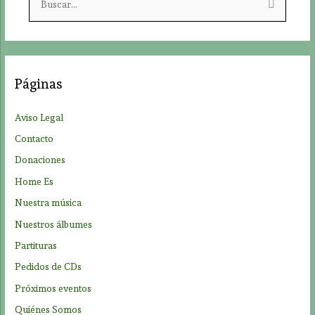
u
s
c
a
Páginas
r
p
Aviso Legal
o
Contacto
r
Donaciones
:
Home Es
Nuestra música
Nuestros álbumes
Partituras
Pedidos de CDs
Próximos eventos
Quiénes Somos