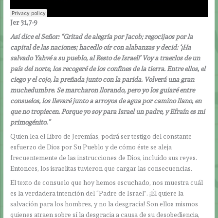
Jer 31,7-9
Así dice el Señor: “Gritad de alegría por Jacob; regocijaos por la
capital de las naciones; hacedlo oír con alabanzas y decid: ‘¡Ha
salvado Yahvé a su pueblo, al Resto de Israel!’ Voy a traerlos de un
país del norte, los recogeré de los confines de la tierra. Entre ellos, el
ciego y el cojo, la preñada junto con la parida. Volverá una gran
muchedumbre. Se marcharon llorando, pero yo los guiaré entre
consuelos, los llevaré junto a arroyos de agua por camino llano, en
que no tropiecen. Porque yo soy para Israel un padre, y Efraín es mi
primogénito.”
Quien lea el Libro de Jeremías, podrá ser testigo del constante
esfuerzo de Dios por Su Pueblo y de cómo éste se aleja
frecuentemente de las instrucciones de Dios, incluido sus reyes.
Entonces, los israelitas tuvieron que cargar las consecuencias.
El texto de consuelo que hoy hemos escuchado, nos muestra cuál
es la verdadera intención del “Padre de Israel”. ¡Él quiere la
salvación para los hombres, y no la desgracia! Son ellos mismos
quienes atraen sobre sí la desgracia a causa de su desobediencia,