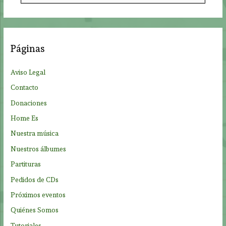
s
c
a
Páginas
r
p
Aviso Legal
o
Contacto
r
Donaciones
:
Home Es
Nuestra música
Nuestros álbumes
Partituras
Pedidos de CDs
Próximos eventos
Quiénes Somos
Tutoriales