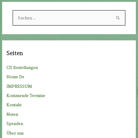
S
u
c
h
e
Seiten
n
n
CD Bestellungen
a
Home De
c
IMPRESSUM
h
Kommende Termine
:
Kontakt
Noten
Spenden
Über uns