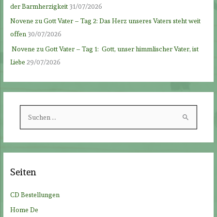
der Barmherzigkeit
31/07/2026
Novene zu Gott Vater – Tag 2: Das Herz unseres Vaters steht weit
offen
30/07/2026
Novene zu Gott Vater – Tag 1: Gott, unser himmlischer Vater, ist
Liebe
29/07/2026
S
u
c
h
e
Seiten
n
n
CD Bestellungen
a
Home De
c