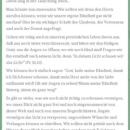
Leben lang in der Täuschung leben…
Man könnte nun einwenden: Wie sollten wir denn den Herrn
anrufen können, wenn wir unsere eigene Blindheit gar nicht
merken? Hier ist ein wichtiger Schritt des Glaubens, des Vertrauens
und auch der Demut angefragt.
Gehen wir ruhig auch in unserem persönlichen Leben davon aus,
daß uns noch vieles verschlossen ist, und bitten wir den Heiligen
Geist, uns die Augen zu öffnen, wo wir noch blind sind! Fragen wir
ihn ernsthaft nach seinem Licht, denn
“in deinem Licht schauen wir
das Licht!
”
(Ps 36,10).
Wir können doch einfach sagen: “Gott, heile meine Blindheit, damit
ich Dich besser erkenne, damit mein Herz mehr von der Liebe
entflammt wird! Gib mir Augen zu sehen! Nimm meine Blindheit
hinweg, nimm sie ganz weg!”
Es gibt so vieles, was wir noch nicht richtig zu erkennen vermögen,
wo unser Blick nicht ganz frei und noch eingenommen ist von
dieser Welt und auch von unseren Begierlichkeiten. Ängste
vermögen das Licht zu versperren, ungeordnete Wünsche und
Verlangen können es eintrüben. Wir sollten nicht primär nach dem