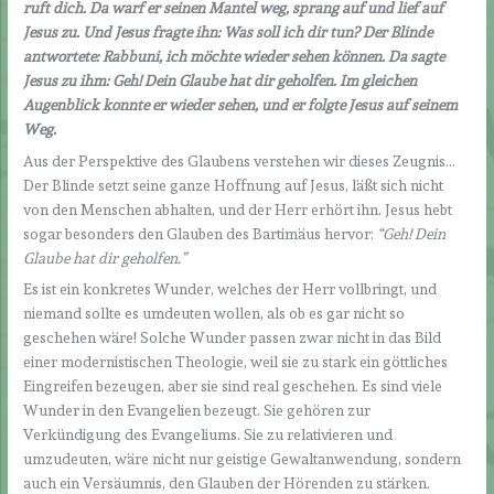
ruft dich. Da warf er seinen Mantel weg, sprang auf und lief auf
Jesus zu. Und Jesus fragte ihn: Was soll ich dir tun? Der Blinde
antwortete: Rabbuni, ich möchte wieder sehen können. Da sagte
Jesus zu ihm: Geh! Dein Glaube hat dir geholfen. Im gleichen
Augenblick konnte er wieder sehen, und er folgte Jesus auf seinem
Weg.
Aus der Perspektive des Glaubens verstehen wir dieses Zeugnis…
Der Blinde setzt seine ganze Hoffnung auf Jesus, läßt sich nicht
von den Menschen abhalten, und der Herr erhört ihn. Jesus hebt
sogar besonders den Glauben des Bartimäus hervor:
“Geh! Dein
Glaube hat dir geholfen.
”
Es ist ein konkretes Wunder, welches der Herr vollbringt, und
niemand sollte es umdeuten wollen, als ob es gar nicht so
geschehen wäre! Solche Wunder passen zwar nicht in das Bild
einer modernistischen Theologie, weil sie zu stark ein göttliches
Eingreifen bezeugen, aber sie sind real geschehen. Es sind viele
Wunder in den Evangelien bezeugt. Sie gehören zur
Verkündigung des Evangeliums. Sie zu relativieren und
umzudeuten, wäre nicht nur geistige Gewaltanwendung, sondern
auch ein Versäumnis, den Glauben der Hörenden zu stärken.