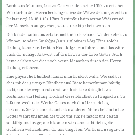
Bartimäus lehrt uns, laut zu Gott zu rufen, seine Hilfe zu erflehen.
Wir dürfen den Herrn bedrängen, wie die Witwe den ungerechten
Richter (vgl. Lk 18,1-18). Hätte Bartimäus beim ersten Widerstand
der Menschen aufgegeben, wäre er nicht geheilt worden…
Der blinde Bartimäus erfährt nicht nur die Gnade, wieder sehen zu
können, sondern
“er folgte Jesus auf seinem Weg.
”
Eine solche
Heilung kann zur direkten Nachfolge Jesu führen, und das wäre
auch die richtige Antwort auf den Erweis der Liebe Gottes. Auch
heute erleben wir dies noch, wenn Menschen durch den Herrn
Heilung erfahren.
Eine physische Blindheit nimmt man konkret wahr. Wie sieht es
aber mit der geistigen Blindheit aus? Diese bemerkt man häufig
nicht, und deswegen rufen wir auch nicht so dringlich wie
Bartimäus um Heilung. Doch ist diese Blindheit viel tragischer. Sie
läßt uns weder die Werke Gottes noch den Herrn richtig
erkennen. Sie verhindert auch, den anderen Menschen im Lichte
Gottes wahrzunehmen. Sie trübt uns ein; sie macht uns geistig
schläfrig und träge; auch können wir dann nicht richtig die
Gefahren wahrnehmen, die uns umgeben. Wir können sogar ein