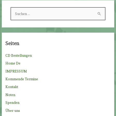
S
u
c
h
e
Seiten
n
n
CD Bestellungen
a
Home De
c
IMPRESSUM
h
Kommende Termine
:
Kontakt
Noten
Spenden
Über uns