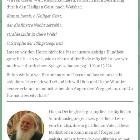
Wissen dieser Welt Ausschau halten, sondern nach Belehrung
durch den Heiligen Geist, nach Weisheit.
Komm herab, o Heiliger Geist,
der die finstre Nacht zerreißt,
strahle Licht in diese Welt!
(1.Strophe der Pfingstsequenz)
Lassen wir den Herrn nicht los, bis er unsere geistige Blindheit
ganz heilt – so weit, wie es eben auf der Erde möglich ist, wo wir
noch wie durch einen Spiegel schauen (vgl. 1 Kor 13,12).
Rufen wir laut wie Bartimäus zum Herrn und lassen uns nicht
abhalten: “Herr, ich will sehen! Ich will Dich und Deine Wunder
besser erkennen und mit sehenden Augen den Weg gehen, den Du
für mich bereitet hast!”
Harpa Dei begleitet gesanglich die täglichen
Schriftauslegungen bzw. geistliche Lehre
von Br. Elija, ihrem geistlichen Vater . Diese
Meditationen kann man auf folgender
website hören: https://www.elijamission.net