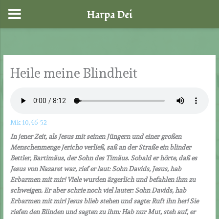
Harpa Dei
Zum
Inhalt
springen
Heile meine Blindheit
Mk 10,46-52
In jener Zeit, als Jesus mit seinen Jüngern und einer großen
Menschenmenge Jericho verließ, saß an der Straße ein blinder
Bettler, Bartimäus, der Sohn des Timäus. Sobald er hörte, daß es
Jesus von Nazaret war, rief er laut: Sohn Davids, Jesus, hab
Erbarmen mit mir! Viele wurden ärgerlich und befahlen ihm zu
schweigen. Er aber schrie noch viel lauter: Sohn Davids, hab
Erbarmen mit mir! Jesus blieb stehen und sagte: Ruft ihn her! Sie
riefen den Blinden und sagten zu ihm: Hab nur Mut, steh auf, er