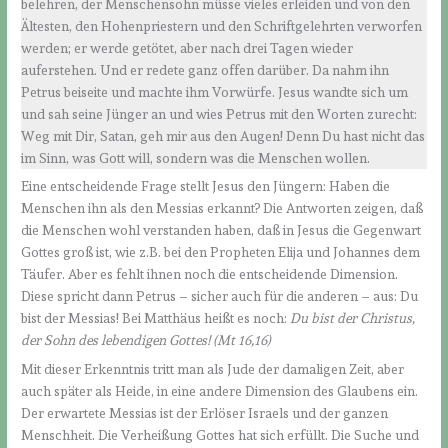
belehren, der Menschensohn müsse vieles erleiden und von den
Ältesten, den Hohenpriestern und den Schriftgelehrten verworfen
werden; er werde getötet, aber nach drei Tagen wieder
auferstehen. Und er redete ganz offen darüber. Da nahm ihn
Petrus beiseite und machte ihm Vorwürfe. Jesus wandte sich um
und sah seine Jünger an und wies Petrus mit den Worten zurecht:
Weg mit Dir, Satan, geh mir aus den Augen! Denn Du hast nicht das
im Sinn, was Gott will, sondern was die Menschen wollen.
Eine entscheidende Frage stellt Jesus den Jüngern: Haben die
Menschen ihn als den Messias erkannt? Die Antworten zeigen, daß
die Menschen wohl verstanden haben, daß in Jesus die Gegenwart
Gottes groß ist, wie z.B. bei den Propheten Elija und Johannes dem
Täufer. Aber es fehlt ihnen noch die entscheidende Dimension.
Diese spricht dann Petrus – sicher auch für die anderen – aus: Du
bist der Messias! Bei Matthäus heißt es noch:
Du bist der Christus,
der Sohn des lebendigen Gottes! (Mt 16,16)
Mit dieser Erkenntnis tritt man als Jude der damaligen Zeit, aber
auch später als Heide, in eine andere Dimension des Glaubens ein.
Der erwartete Messias ist der Erlöser Israels und der ganzen
Menschheit. Die Verheißung Gottes hat sich erfüllt. Die Suche und