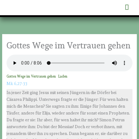
Zum
Hau
Inhalt
springen
Gottes Wege im Vertrauen gehen
Gottes Wege im Vertrauen gehen
Laden
Mk 6,27-33
In jener Zeit ging Jesus mit seinen Jüngern in die Dörfer bei
Cäsarea Philippi. Unterwegs fragte er die Jünger: Für wen halten
mich die Menschen? Sie sagten zu ihm: Einige für Johannes den
Täufer, andere für Elija, wieder andere für sonst einen Propheten.
Da fragte er sie: Ihr aber, für wen haltet ihr mich? Simon Petrus
antwortete ihm: Du bist der Messias! Doch er verbot ihnen, mit
jemandem über ihn zu sprechen. Dann begann er, sie darüber zu