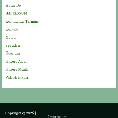
a
Home De
c
IMPRESSUM
h
Kommende Termine
:
Kontakt
Noten
Spenden
Über uns
Unsere Alben
Unsere Musik
Videolernkurs
Copyright © 2026
|
Impressum