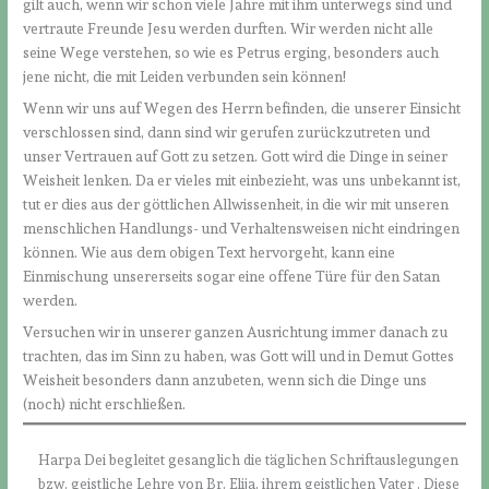
gilt auch, wenn wir schon viele Jahre mit ihm unterwegs sind und
vertraute Freunde Jesu werden durften. Wir werden nicht alle
seine Wege verstehen, so wie es Petrus erging, besonders auch
jene nicht, die mit Leiden verbunden sein können!
Wenn wir uns auf Wegen des Herrn befinden, die unserer Einsicht
verschlossen sind, dann sind wir gerufen zurückzutreten und
unser Vertrauen auf Gott zu setzen. Gott wird die Dinge in seiner
Weisheit lenken. Da er vieles mit einbezieht, was uns unbekannt ist,
tut er dies aus der göttlichen Allwissenheit, in die wir mit unseren
menschlichen Handlungs- und Verhaltensweisen nicht eindringen
können. Wie aus dem obigen Text hervorgeht, kann eine
Einmischung unsererseits sogar eine offene Türe für den Satan
werden.
Versuchen wir in unserer ganzen Ausrichtung immer danach zu
trachten, das im Sinn zu haben, was Gott will und in Demut Gottes
Weisheit besonders dann anzubeten, wenn sich die Dinge uns
(noch) nicht erschließen.
Harpa Dei begleitet gesanglich die täglichen Schriftauslegungen
bzw. geistliche Lehre von Br. Elija, ihrem geistlichen Vater . Diese