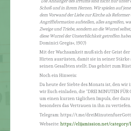
“Die Anhänger des Irrtums sind nicht nur unter 
Schoß und in ihrem Herzen. Wir spielen auf jene 
dem Vorwand der Liebe zur Kirche als Reformer 
Angriffsformation aufstellen, alles angreifen, was
Zweige und Triebe, sondern an die Wurzel selbst
diese Wurzel der Unsterblichkeit getroffen haben
Dominici Gregis«, 1907)
Mit der Wachsamkeit muß sich der Geist der
Hirten ausrüsten, damit sie in seiner Stärk
seinen Gesalbten stellt. Das gehört zum Rüs
Noch ein Hinweis:
Da heute der Siebte des Monats ist, den wi
wir Euch einladen, die “DREI MINUTEN FÜR G
um einen kurzen täglichen Impuls, der dazu
besonders das Vertrauen in ihn zu vertiefen
Telegram: https://t.me/dreiMinutenfuerGot
Webseite:
https://elijamission.net/category