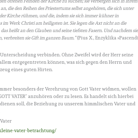
den offenen Feinden der Kirche zu suchen; sie verbergen sich in ihrem
an, die den Reihen des Priestertums selbst angehören, die sich unter
der Kirche rühmen, und die, indem sie sich immer kühner in
 im Werk Christi am heiligsten ist. Sie legen die Axt nicht an die
, das heißt an den Glauben und seine tiefsten Fasern. Und nachdem si
, verbreiten sie Gift im ganzen Baum.”
(Pius X., Enzyklika »Pascend
 Unterscheidung verbinden. Ohne Zweifel wird der Herr seine
e allem entgegentreten können, was sich gegen den Herrn und
tzeug eines guten Hirten.
r immer besonders der Verehrung von Gott Vater widmen, wollen
OTT VATER” anzuhören oder zu lesen. Es handelt sich hierbei
 dienen soll, die Beziehung zu unserem himmlischen Vater und
.
tVater
/kleine-vater-betrachtung/