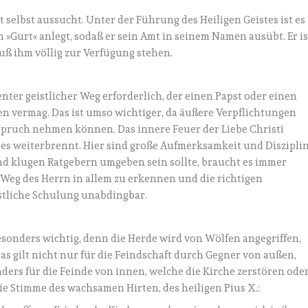
t selbst aussucht. Unter der Führung des Heiligen Geistes ist es
n »Gurt« anlegt, sodaß er sein Amt in seinem Namen ausübt. Er is
muß ihm völlig zur Verfügung stehen.
nter geistlicher Weg erforderlich, der einen Papst oder einen
n vermag. Das ist umso wichtiger, da äußere Verpflichtungen
pruch nehmen können. Das innere Feuer der Liebe Christi
es weiterbrennt. Hier sind große Aufmerksamkeit und Diszipli
nd klugen Ratgebern umgeben sein sollte, braucht es immer
n Weg des Herrn in allem zu erkennen und die richtigen
istliche Schulung unabdingbar.
besonders wichtig, denn die Herde wird von Wölfen angegriffen,
Das gilt nicht nur für die Feindschaft durch Gegner von außen,
nders für die Feinde von innen, welche die Kirche zerstören ode
e Stimme des wachsamen Hirten, des heiligen Pius X.: