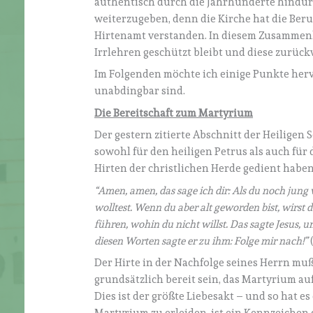
authentisch durch die Jahrhunderte hindur
weiterzugeben, denn die Kirche hat die Beru
Hirtenamt verstanden. In diesem Zusammenhan
Irrlehren geschützt bleibt und diese zurückw
Im Folgenden möchte ich einige Punkte her
unabdingbar sind.
Die Bereitschaft zum Martyrium
Der gestern zitierte Abschnitt der Heiligen
sowohl für den heiligen Petrus als auch für 
Hirten der christlichen Herde gedient haben
“Amen, amen, das sage ich dir: Als du noch jung 
wolltest. Wenn du aber alt geworden bist, wirst
führen, wohin du nicht willst. Das sagte Jesus,
diesen Worten sagte er zu ihm: Folge mir nach!”
(
Der Hirte in der Nachfolge seines Herrn muß 
grundsätzlich bereit sein, das Martyrium auf
Dies ist der größte Liebesakt – und so hat e