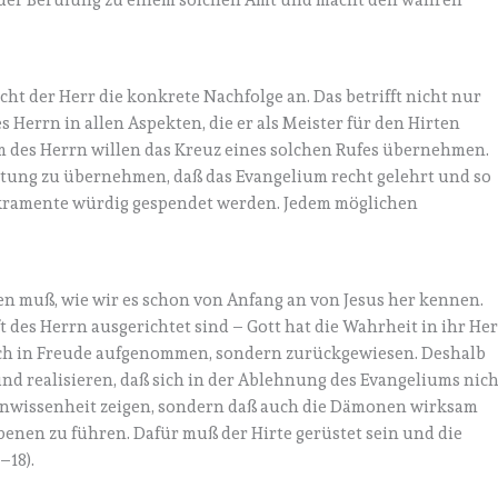
n der Berufung zu einem solchen Amt und macht den wahren
richt der Herr die konkrete Nachfolge an. Das betrifft nicht nur
errn in allen Aspekten, die er als Meister für den Hirten
m des Herrn willen das Kreuz eines solchen Rufes übernehmen.
ortung zu übernehmen, daß das Evangelium recht gelehrt und so
Sakramente würdig gespendet werden. Jedem möglichen
llen muß, wie wir es schon von Anfang an von Jesus her kennen.
des Herrn ausgerichtet sind – Gott hat die Wahrheit in ihr Her
fach in Freude aufgenommen, sondern zurückgewiesen. Deshalb
d realisieren, daß sich in der Ablehnung des Evangeliums nich
Unwissenheit zeigen, sondern daß auch die Dämonen wirksam
benen zu führen. Dafür muß der Hirte gerüstet sein und die
–18).