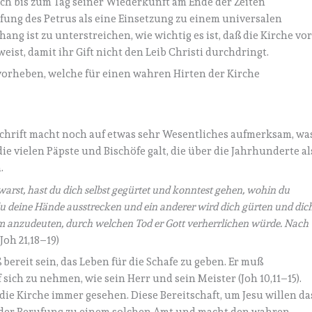
ch bis zum Tag seiner Wiederkunft am Ende der Zeiten
fung des Petrus als eine Einsetzung zu einem universalen
g ist zu unterstreichen, wie wichtig es ist, daß die Kirche vo
eist, damit ihr Gift nicht den Leib Christi durchdringt.
vorheben, welche für einen wahren Hirten der Kirche
 Schrift macht noch auf etwas sehr Wesentliches aufmerksam, wa
die vielen Päpste und Bischöfe galt, die über die Jahrhunderte al
.
warst, hast du dich selbst gegürtet und konntest gehen, wohin du
 du deine Hände ausstrecken und ein anderer wird dich gürten und dic
 um anzudeuten, durch welchen Tod er Gott verherrlichen würde. Nach
Joh 21,18–19)
bereit sein, das Leben für die Schafe zu geben. Er muß
 sich zu nehmen, wie sein Herr und sein Meister (Joh 10,11–15).
s die Kirche immer gesehen. Diese Bereitschaft, um Jesu willen da