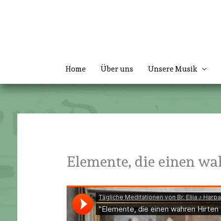
Zum
Inhalt
springen
Home
Über uns
Unsere Musik
Elemente, die einen w