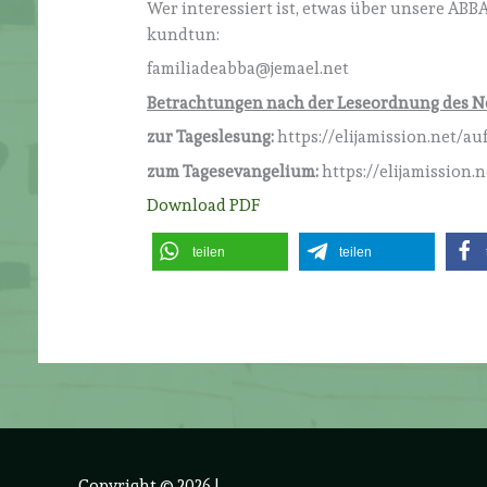
Wer interessiert ist, etwas über unsere ABB
kundtun:
familiadeabba@jemael.net
Betrachtungen nach der Leseordnung des N
zur Tageslesung:
https://elijamission.net/a
zum Tagesevangelium:
https://elijamission.
Download PDF
teilen
teilen
Copyright © 2026
|