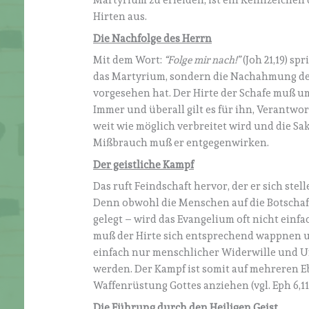
Martyrium zu erleiden, ist ein Kennzeiche
Hirten aus.
Die Nachfolge des Herrn
Mit dem Wort:
“Folge mir nach!”
(Joh 21,19) sp
das Martyrium, sondern die Nachahmung des H
vorgesehen hat. Der Hirte der Schafe muß u
Immer und überall gilt es für ihn, Verantw
weit wie möglich verbreitet wird und die 
Mißbrauch muß er entgegenwirken.
Der geistliche Kampf
Das ruft Feindschaft hervor, der er sich ste
Denn obwohl die Menschen auf die Botschaft 
gelegt – wird das Evangelium oft nicht ein
muß der Hirte sich entsprechend wappnen un
einfach nur menschlicher Widerwille und 
werden. Der Kampf ist somit auf mehreren E
Waffenrüstung Gottes anziehen (vgl. Eph 6,11
Die Führung durch den Heiligen Geist