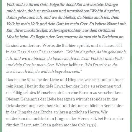
Volk und zu ihrem Gott. Folge ihr doch! Rut antwortete: Dränge
mich nicht, dich zu verlassen und umzukehren! Wohin du gehst,
dahin gehe auch ich, und wo du bleibst, da bleibe auch ich. Dein
Volk ist mein Volk und dein Gott ist mein Gott. So kehrte Noomi mit
Rut, ihrer moabitischen Schwiegertochter, aus dem Grünland
Moabs heim. Zu Beginn der Gerstenernte kamen sie in Betlehem an.
Es sind wunderbare Worte, die Rut hier spricht, und sie lassen tief
in das Herz dieser Frau schauen:
“Wohin du gehst, dahin gehe auch
ich, und wo du bleibst, da bleibe auch ich. Dein Volk ist mein Volk
und dein Gott ist mein Gott
. Weiter heißt es:
“Wo Du stirbst, da
sterbe auch ich, da will ich begraben sein.
”
Das ist eine Sprache der Liebe und Hingabe, wie sie kaum schöner
sein kann. Hier ist das tiefe Erwachen der Liebe zu erkennen und
die Fähigkeit des Menschen, sich an eine Person zu verschenken.
Diesem Geheimnis der Liebe begegnen wir insbesondere in der
Liebesbeziehung zwischen Gott und der menschlichen Seele oder
in der Hingabe der Kirche an ihren göttlichen Herrn. Wir
entdecken sie auch bei den Jüngern des Herrn, z.B. bei Petrus, der
für den Herrn sein Leben geben möchte (Joh 13,37).