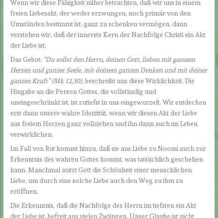
Wenn wir diese Fähigkeit näher betrachten, daß wir uns in einem
freien Liebesakt, der weder erzwungen, noch primär von den
Umständen bestimmt ist, ganz zu schenken vermögen, dann
verstehen wir, daß der innerste Kern der Nachfolge Christi ein Akt
der Liebe ist.
Das Gebot:
“Du sollst den Herrn, deinen Gott, lieben mit ganzem
Herzen und ganzer Seele, mit deinem ganzen Denken und mit deiner
ganzen Kraft
” (Mk 12,30),
beschreibt uns diese Wirklichkeit. Die
Hingabe an die Person Gottes, die vollständig und
uneingeschränkt ist, ist zutiefst in uns eingewurzelt. Wir entdecken
erst dann unsere wahre Identität, wenn wir diesen Akt der Liebe
aus freiem Herzen ganz vollziehen und ihn dann auch im Leben
verwirklichen.
Im Fall von Rut kommt hinzu, daß sie aus Liebe zu Noomi auch zur
Erkenntnis des wahren Gottes kommt, was tatsächlich geschehen
kann. Manchmal nutzt Gott die Schönheit einer menschlichen
Liebe, um durch eine solche Liebe auch den Weg zu ihm zu
eröffnen.
Die Erkenntnis, daß die Nachfolge des Herrn im tiefsten ein Akt
der Liebe ist, befreit aus vielen Zwängen. Unser Glaube ist nicht