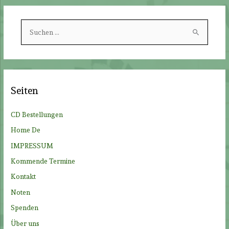
S
u
c
h
e
Seiten
n
n
CD Bestellungen
a
Home De
c
IMPRESSUM
h
Kommende Termine
:
Kontakt
Noten
Spenden
Über uns