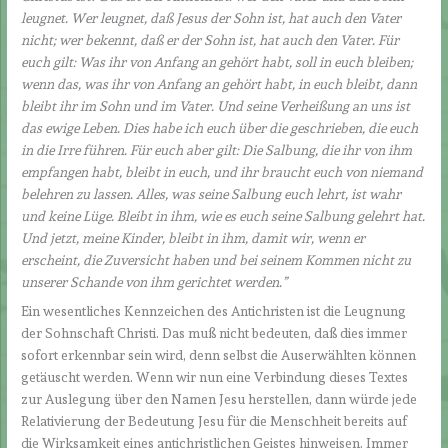
leugnet. Wer leugnet, daß Jesus der Sohn ist, hat auch den Vater
nicht; wer bekennt, daß er der Sohn ist, hat auch den Vater. Für
euch gilt: Was ihr von Anfang an gehört habt, soll in euch bleiben;
wenn das, was ihr von Anfang an gehört habt, in euch bleibt, dann
bleibt ihr im Sohn und im Vater. Und seine Verheißung an uns ist
das ewige Leben. Dies habe ich euch über die geschrieben, die euch
in die Irre führen. Für euch aber gilt: Die Salbung, die ihr von ihm
empfangen habt, bleibt in euch, und ihr braucht euch von niemand
belehren zu lassen. Alles, was seine Salbung euch lehrt, ist wahr
und keine Lüge. Bleibt in ihm, wie es euch seine Salbung gelehrt hat.
Und jetzt, meine Kinder, bleibt in ihm, damit wir, wenn er
erscheint, die Zuversicht haben und bei seinem Kommen nicht zu
unserer Schande von ihm gerichtet werden.”
Ein wesentliches Kennzeichen des Antichristen ist die Leugnung
der Sohnschaft Christi. Das muß nicht bedeuten, daß dies immer
sofort erkennbar sein wird, denn selbst die Auserwählten können
getäuscht werden. Wenn wir nun eine Verbindung dieses Textes
zur Auslegung über den Namen Jesu herstellen, dann würde jede
Relativierung der Bedeutung Jesu für die Menschheit bereits auf
die Wirksamkeit eines antichristlichen Geistes hinweisen. Immer