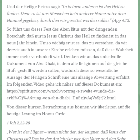
Und der Heilige Petrus sagt:
“In keinem anderen ist das Heil zu
finden. Denn es ist uns Menschen kein anderer Name unter dem
Himmel gegeben, durch den wir gerettet werden sollen.” (Apg 4,12)
So führt uns dieses Fest des Alten Ritus mit der dringenden
Botschaft, daß nur in Jesus Christus das Heil zu finden ist, in das
neue Jahr hinein. Umso wichtiger ist es, das zu verstehen, da wir
derzeit auch in unserer Kirche erleben müssen, daß diese Wahrheit
immer mehr verdunkelt wird. Denken wir an das unheilvolle
Dokument von Abu Dhabi, in dem alle Religionen auf die gleiche
Stufe gestellt werden sollen, wodurch diese so wesentliche
Aussage der Heiligen Schrift eine unzulässige Abwertung erfährt.
Im folgenden Video gehe ich näher auf dieses Dokument ein:
https://spiritustv.com/watch/vortrag-3-zweite-wunde-die-
erkl%C3%A4rung-von-abu-dhabi_DnSx3vAqVsSjrJ2.html
Von dieser kurzen Betrachtung aus können wir überleiten auf die
heutige Lesung im Novus Ordo:
1 Joh 2,22-28
„Wer ist der Lügner – wenn nicht der, der leugnet, daß Jesus der
Christus ist? Das ist der Antichrist: wer den Vater und den Sohn