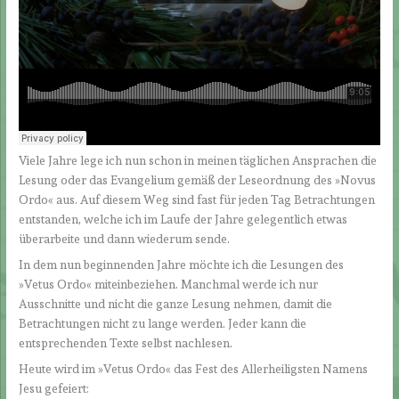
Viele Jahre lege ich nun schon in meinen täglichen Ansprachen die
Lesung oder das Evangelium gemäß der Leseordnung des »Novus
Ordo« aus. Auf diesem Weg sind fast für jeden Tag Betrachtungen
entstanden, welche ich im Laufe der Jahre gelegentlich etwas
überarbeite und dann wiederum sende.
In dem nun beginnenden Jahre möchte ich die Lesungen des
»Vetus Ordo« miteinbeziehen. Manchmal werde ich nur
Ausschnitte und nicht die ganze Lesung nehmen, damit die
Betrachtungen nicht zu lange werden. Jeder kann die
entsprechenden Texte selbst nachlesen.
Heute wird im »Vetus Ordo« das Fest des Allerheiligsten Namens
Jesu gefeiert: