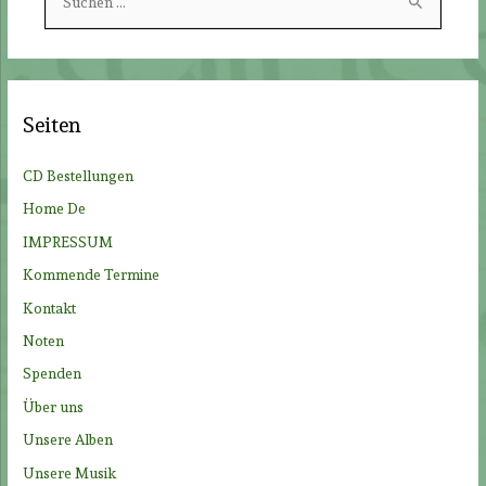
u
c
h
e
Seiten
n
n
CD Bestellungen
a
Home De
c
IMPRESSUM
h
Kommende Termine
:
Kontakt
Noten
Spenden
Über uns
Unsere Alben
Unsere Musik