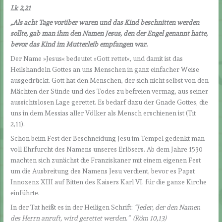
Lk 2,21
„Als acht Tage vorüber waren und das Kind beschnitten werden
sollte, gab man ihm den Namen Jesus, den der Engel genannt hatte,
bevor das Kind im Mutterleib empfangen war.
Der Name »Jesus« bedeutet »Gott rettet«, und damit ist das
Heilshandeln Gottes an uns Menschen in ganz einfacher Weise
ausgedrückt. Gott hat den Menschen, der sich nicht selbst von den
Mächten der Sünde und des Todes zu befreien vermag, aus seiner
aussichtslosen Lage gerettet. Es bedarf dazu der Gnade Gottes, die
uns in dem Messias aller Völker als Mensch erschienen ist (Tit
2,11).
Schon beim Fest der Beschneidung Jesu im Tempel gedenkt man
voll Ehrfurcht des Namens unseres Erlösers. Ab dem Jahre 1530
machten sich zunächst die Franziskaner mit einem eigenen Fest
um die Ausbreitung des Namens Jesu verdient, bevor es Papst
Innozenz XIII auf Bitten des Kaisers Karl VI. für die ganze Kirche
einführte.
In der Tat heißt es in der Heiligen Schrift:
“Jeder, der den Namen
des Herrn anruft, wird gerettet werden.” (Röm 10,13)