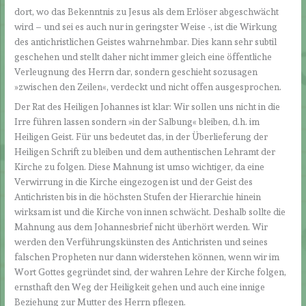
dort, wo das Bekenntnis zu Jesus als dem Erlöser abgeschwächt
wird – und sei es auch nur in geringster Weise -, ist die Wirkung
des antichristlichen Geistes wahrnehmbar. Dies kann sehr subtil
geschehen und stellt daher nicht immer gleich eine öffentliche
Verleugnung des Herrn dar, sondern geschieht sozusagen
»zwischen den Zeilen«, verdeckt und nicht offen ausgesprochen.
Der Rat des Heiligen Johannes ist klar: Wir sollen uns nicht in die
Irre führen lassen sondern »in der Salbung« bleiben, d.h. im
Heiligen Geist. Für uns bedeutet das, in der Überlieferung der
Heiligen Schrift zu bleiben und dem authentischen Lehramt der
Kirche zu folgen. Diese Mahnung ist umso wichtiger, da eine
Verwirrung in die Kirche eingezogen ist und der Geist des
Antichristen bis in die höchsten Stufen der Hierarchie hinein
wirksam ist und die Kirche von innen schwächt. Deshalb sollte die
Mahnung aus dem Johannesbrief nicht überhört werden. Wir
werden den Verführungskünsten des Antichristen und seines
falschen Propheten nur dann widerstehen können, wenn wir im
Wort Gottes gegründet sind, der wahren Lehre der Kirche folgen,
ernsthaft den Weg der Heiligkeit gehen und auch eine innige
Beziehung zur Mutter des Herrn pflegen.