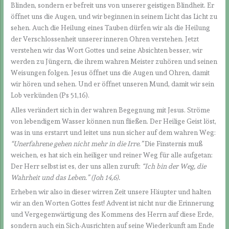
Blinden, sondern er befreit uns von unserer geistigen Blindheit. Er
öffnet uns die Augen, und wir beginnen in seinem Licht das Licht zu
sehen. Auch die Heilung eines Tauben dürfen wir als die Heilung
der Verschlossenheit unserer inneren Ohren verstehen. Jetzt
verstehen wir das Wort Gottes und seine Absichten besser, wir
werden zu Jüngern, die ihrem wahren Meister zuhören und seinen
Weisungen folgen. Jesus öffnet uns die Augen und Ohren, damit
wir hören und sehen. Und er öffnet unseren Mund, damit wir sein
Lob verkünden (Ps 51,16).
Alles verändert sich in der wahren Begegnung mit Jesus. Ströme
von lebendigem Wasser können nun fließen. Der Heilige Geist löst,
was in uns erstarrt und leitet uns nun sicher auf dem wahren Weg:
“Unerfahrene gehen nicht mehr in die Irre.
”
Die Finsternis muß
weichen, es hat sich ein heiliger und reiner Weg für alle aufgetan:
Der Herr selbst ist es, der uns allen zuruft:
“Ich bin der Weg, die
Wahrheit und das Leben.” (Joh 14,6).
Erheben wir also in dieser wirren Zeit unsere Häupter und halten
wir an den Worten Gottes fest! Advent ist nicht nur die Erinnerung
und Vergegenwärtigung des Kommens des Herrn auf diese Erde,
sondern auch ein Sich-Ausrichten auf seine Wiederkunft am Ende