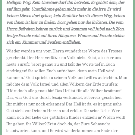
Heiligen Weg. Kein Unreiner darf ihn betreten. Er gehört dem, der
auf ihm geht. Unerfahrene gehen nicht mehr in die Irre. Es wird
keinen Löwen dort geben, kein Raubtier betritt diesen Weg, keines
von ihnen ist hier zu finden. Dort gehen nur die Erlösten. Die vom
Herrn Befreiten kehren zurück und kommen voll Jubel nach Zion.
Ewige Freude ruht auf ihren Häuptern. Wonne und Freude stellen
sich ein, Kummer und Seufzen entfliehen.
Wieder werden uns vom Herrn wunderbare Worte des Trostes
geschenkt. Der Herr verläßt sein Volk nicht. Es ist, als ob er uns
heute zuruft: “Hört genau zu und laßt die Worte tief in Euch
eindringen! Sie sollen Euch aufrichten, denn mein Heil wird
kommen.” Gott spricht zu seinem Volk und will es aufrichten. Man
möchte dem Volk Israel und allen Völkern der Erde zurufen:
“Hört doch alle genau hin! Das Heil ist für alle Völker bestimmt!
Das, was Gott uns durch Jesaja verkündet, ist bereits geschehen.
Ihr müßt es nur noch erkennen! Das Heil ist da, es ist ganz nahe.
Gott steht vor Deinem Herzen und erklärt Dir seine Liebe. Wer
kann sich der Liebe des göttlichen Kindes entziehen? Wohin wollt
Ihr gehen, ihr Völker? Er ist doch da, der Eure Sehnsucht
beantworten kann, und Er wird wiederkommen am Ende der