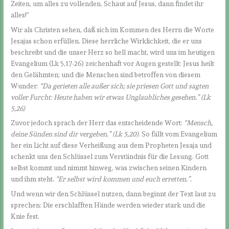
Zeiten, um alles zu vollenden. Schaut auf Jesus, dann findet ihr
alles!”
Wir als Christen sehen, daß sich im Kommen des Herrn die Worte
Jesajas schon erfüllen. Diese herrliche Wirklichkeit, die er uns
beschreibt und die unser Herz so hell macht, wird uns im heutigen
Evangelium (Lk 5,17-26) zeichenhaft vor Augen gestellt: Jesus heilt
den Gelähmten; und die Menschen sind betroffen von diesem
Wunder:
“Da gerieten alle außer sich; sie priesen Gott und sagten
voller Furcht: Heute haben wir etwas Unglaubliches gesehen.” (Lk
5,26)
Zuvor jedoch sprach der Herr das entscheidende Wort:
“Mensch,
deine Sünden sind dir vergeben.” (Lk 5,20)
. So fällt vom Evangelium
her ein Licht auf diese Verheißung aus dem Propheten Jesaja und
schenkt uns den Schlüssel zum Verständnis für die Lesung. Gott
selbst kommt und nimmt hinweg, was zwischen seinen Kindern
und ihm steht
. “Er selbst wird kommen und euch erretten.
”.
Und wenn wir den Schlüssel nutzen, dann beginnt der Text laut zu
sprechen: Die erschlafften Hände werden wieder stark und die
Knie fest.