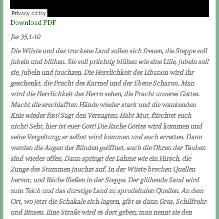
Download PDF
Jes 35,1-10
Die Wüste und das trockene Land sollen sich freuen, die Steppe soll
jubeln und blühen. Sie soll prächtig blühen wie eine Lilie, jubeln soll
sie, jubeln und jauchzen. Die Herrlichkeit des Libanon wird ihr
geschenkt, die Pracht des Karmel und der Ebene Scharon. Man
wird die Herrlichkeit des Herrn sehen, die Pracht unseres Gottes.
Macht die erschlafften Hände wieder stark und die wankenden
Knie wieder fest! Sagt den Verzagten: Habt Mut, fürchtet euch
nicht! Seht, hier ist euer Gott! Die Rache Gottes wird kommen und
seine Vergeltung; er selbst wird kommen und euch erretten. Dann
werden die Augen der Blinden geöffnet, auch die Ohren der Tauben
sind wieder offen. Dann springt der Lahme wie ein Hirsch, die
Zunge des Stummen jauchzt auf. In der Wüste brechen Quellen
hervor, und Bäche fließen in der Steppe. Der glühende Sand wird
zum Teich und das durstige Land zu sprudelnden Quellen. An dem
Ort, wo jetzt die Schakale sich lagern, gibt es dann Gras, Schilfrohr
und Binsen. Eine Straße wird es dort geben; man nennt sie den