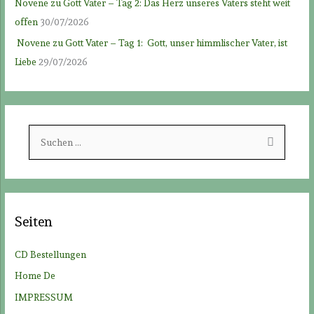
Novene zu Gott Vater – Tag 2: Das Herz unseres Vaters steht weit
offen
30/07/2026
Novene zu Gott Vater – Tag 1: Gott, unser himmlischer Vater, ist
Liebe
29/07/2026
S
u
c
h
e
Seiten
n
n
CD Bestellungen
a
Home De
c
IMPRESSUM
h