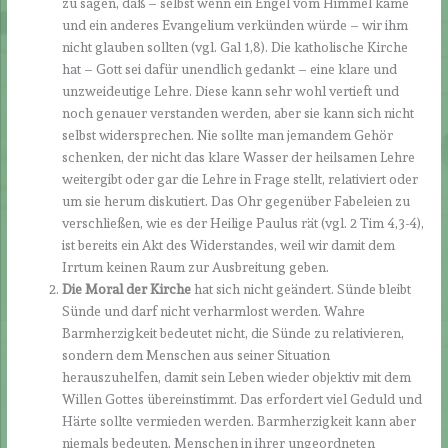
zu sagen, daß – selbst wenn ein Engel vom Himmel käme
und ein anderes Evangelium verkünden würde – wir ihm
nicht glauben sollten (vgl. Gal 1,8). Die katholische Kirche
hat – Gott sei dafür unendlich gedankt – eine klare und
unzweideutige Lehre. Diese kann sehr wohl vertieft und
noch genauer verstanden werden, aber sie kann sich nicht
selbst widersprechen. Nie sollte man jemandem Gehör
schenken, der nicht das klare Wasser der heilsamen Lehre
weitergibt oder gar die Lehre in Frage stellt, relativiert oder
um sie herum diskutiert. Das Ohr gegenüber Fabeleien zu
verschließen, wie es der Heilige Paulus rät (vgl. 2 Tim 4,3-4),
ist bereits ein Akt des Widerstandes, weil wir damit dem
Irrtum keinen Raum zur Ausbreitung geben.
Die Moral der Kirche
hat sich nicht geändert. Sünde bleibt
Sünde und darf nicht verharmlost werden. Wahre
Barmherzigkeit bedeutet nicht, die Sünde zu relativieren,
sondern dem Menschen aus seiner Situation
herauszuhelfen, damit sein Leben wieder objektiv mit dem
Willen Gottes übereinstimmt. Das erfordert viel Geduld und
Härte sollte vermieden werden. Barmherzigkeit kann aber
niemals bedeuten, Menschen in ihrer ungeordneten