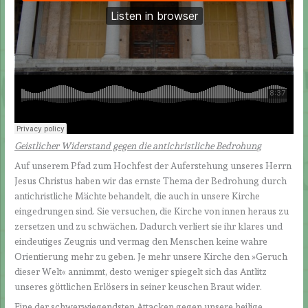
Geistlicher Widerstand gegen die antichristliche Bedrohung
Auf unserem Pfad zum Hochfest der Auferstehung unseres Herrn
Jesus Christus haben wir das ernste Thema der Bedrohung durch
antichristliche Mächte behandelt, die auch in unsere Kirche
eingedrungen sind. Sie versuchen, die Kirche von innen heraus zu
zersetzen und zu schwächen. Dadurch verliert sie ihr klares und
eindeutiges Zeugnis und vermag den Menschen keine wahre
Orientierung mehr zu geben. Je mehr unsere Kirche den »Geruch
dieser Welt« annimmt, desto weniger spiegelt sich das Antlitz
unseres göttlichen Erlösers in seiner keuschen Braut wider.
Eine der schwerwiegendsten Attacken gegen unsere heilige