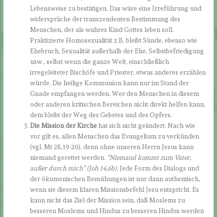
Lebensweise zu bestätigen. Das wäre eine Irreführung und
widerspräche der transzendenten Bestimmung des
Menschen, der als wahres Kind Gottes leben soll.
Praktizierte Homosexualität z.B. bleibt Sünde, ebenso wie
Ehebruch, Sexualität außerhalb der Ehe, Selbstbefriedigung
usw., selbst wenn die ganze Welt, einschließlich
irregeleiteter Bischöfe und Priester, etwas anderes erzählen
würde. Die heilige Kommunion kann nur im Stand der
Gnade empfangen werden. Wer den Menschen in diesem
oder anderen kritischen Bereichen nicht direkt helfen kann,
dem bleibt der Weg des Gebetes und des Opfers.
Die Mission der Kirche
hat sich nicht geändert. Nach wie
vor gilt es, allen Menschen das Evangelium zu verkünden
(vgl. Mt 28,19-20), denn ohne unseren Herrn Jesus kann
niemand gerettet werden.
“Niemand kommt zum Vater,
außer durch mich” (Joh 14,6b).
Jede Form des Dialogs und
der ökumenischen Bemühungen ist nur dann authentisch,
wenn sie diesem klaren Missionsbefehl Jesu entspricht. Es
kann nicht das Ziel der Mission sein, daß Moslems zu
besseren Moslems und Hindus zu besseren Hindus werden