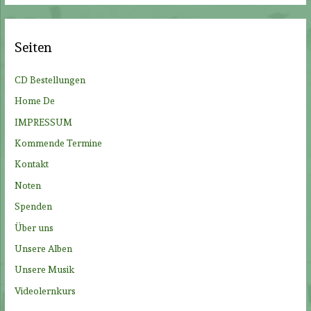
h
e
Seiten
n
n
CD Bestellungen
a
Home De
c
IMPRESSUM
h
Kommende Termine
:
Kontakt
Noten
Spenden
Über uns
Unsere Alben
Unsere Musik
Videolernkurs