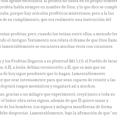
os agrade escucharla. El profeta no habla en su propio nombre
o profeta habla siempre en nombre de Dios, y lo que dice se cumpl
raba, porque hay oráculos proféticos misteriosos; pero a la luz
s de su cumplimiento, que era realmente una instrucción del
enían profetas; pero, cuando los tenían entre ellos, a menudo le
 Todo el Antiguo Testamento nos relata el drama de que Dios llam
 pero lamentablemente se encuentra muchas veces con corazones
 y los Profetas llegaron a su plenitud (Mt 5,17), el Pueblo de Israe
 A Él, a Jesús, debían reconocerlo; a Él, que es más que un
 día de hoy sigue pendiente que lo hagan. Lamentablemente
ay que orar intensamente para que sean capaces de resistir a las
adoptará rasgos mesiánicos y engañará así a muchos.
ue, gracias a un milagro que experimentó, creyó junto a toda su
ue el Señor obra estos signos, además de que Él quiere sanar y
nte de los hombres. Los signos y milagros manifiestan de forma
os debe despreciar. Lamentablemente, bajo la afirmación de que “n