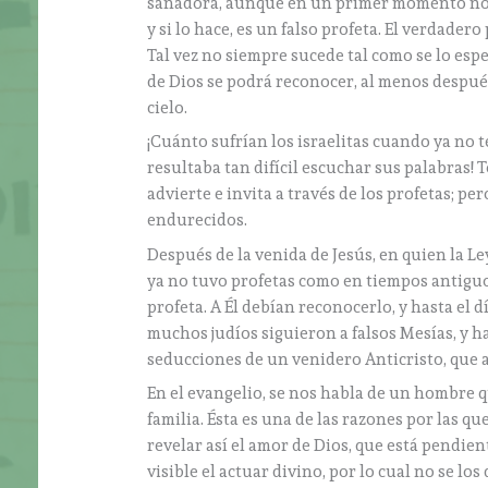
sanadora, aunque en un primer momento no n
y si lo hace, es un falso profeta. El verdader
Tal vez no siempre sucede tal como se lo espe
de Dios se podrá reconocer, al menos despué
cielo.
¡Cuánto sufrían los israelitas cuando ya no t
resultaba tan difícil escuchar sus palabras!
advierte e invita a través de los profetas;
endurecidos.
Después de la venida de Jesús, en quien la Ley
ya no tuvo profetas como en tiempos antiguos.
profeta. A Él debían reconocerlo, y hasta el
muchos judíos siguieron a falsos Mesías, y h
seducciones de un venidero Anticristo, que 
En el evangelio, se nos habla de un hombre q
familia. Ésta es una de las razones por las q
revelar así el amor de Dios, que está pendie
visible el actuar divino, por lo cual no se l