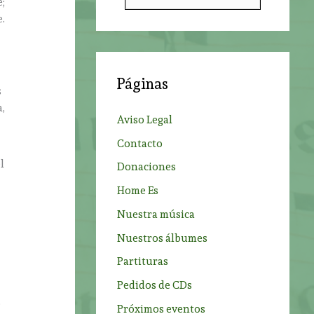
;
u
e.
s
c
a
Páginas
r
s
a,
p
Aviso Legal
o
Contacto
r
l
Donaciones
:
Home Es
Nuestra música
Nuestros álbumes
Partituras
Pedidos de CDs
o
Próximos eventos