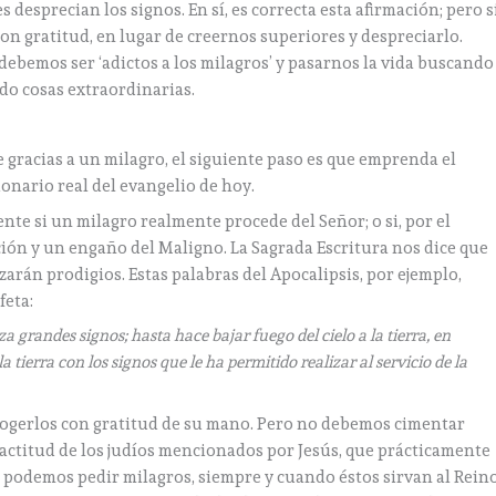
 desprecian los signos. En sí, es correcta esta afirmación; pero s
on gratitud, en lugar de creernos superiores y despreciarlo.
debemos ser ‘adictos a los milagros’ y pasarnos la vida buscando
do cosas extraordinarias.
gracias a un milagro, el siguiente paso es que emprenda el
ionario real del evangelio de hoy.
te si un milagro realmente procede del Señor; o si, por el
ción y un engaño del Maligno. La Sagrada Escritura nos dice que
izarán prodigios. Estas palabras del Apocalipsis, por ejemplo,
feta:
iza grandes signos; hasta hace bajar fuego del cielo a la tierra, en
a tierra con los signos que le ha permitido realizar al servicio de la
acogerlos con gratitud de su mano. Pero no debemos cimentar
a actitud de los judíos mencionados por Jesús, que prácticamente
sí podemos pedir milagros, siempre y cuando éstos sirvan al Rein