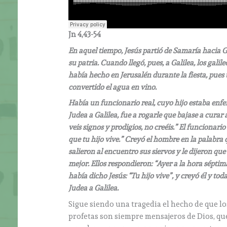
Jn 4,43-54
En aquel tiempo, Jesús partió de Samaría hacia G
su patria. Cuando llegó, pues, a Galilea, los gali
había hecho en Jerusalén durante la fiesta, pues 
convertido el agua en vino.
Había un funcionario real, cuyo hijo estaba enf
Judea a Galilea, fue a rogarle que bajase a curar 
veis signos y prodigios, no creéis.” El funcionario
que tu hijo vive.” Creyó el hombre en la palabra 
salieron al encuentro sus siervos y le dijeron que
mejor. Ellos respondieron: “Ayer a la hora séptim
había dicho Jesús: “Tu hijo vive”, y creyó él y to
Judea a Galilea.
Sigue siendo una tragedia el hecho de que lo
profetas son siempre mensajeros de Dios, que