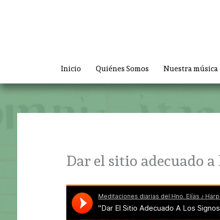
Ir
al
contenido
Inicio
Quiénes Somos
Nuestra música
Dar el sitio adecuado a 