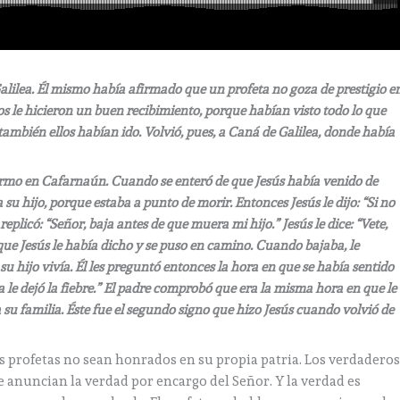
alilea. Él mismo había afirmado que un profeta no goza de prestigio e
leos le hicieron un buen recibimiento, porque habían visto todo lo que
también ellos habían ido. Volvió, pues, a Caná de Galilea, donde había
ermo en Cafarnaún. Cuando se enteró de que Jesús había venido de
a su hijo, porque estaba a punto de morir. Entonces Jesús le dijo: “Si no
 replicó: “Señor, baja antes de que muera mi hijo.” Jesús le dice: “Vete,
que Jesús le había dicho y se puso en camino. Cuando bajaba, le
 su hijo vivía. Él les preguntó entonces la hora en que se había sentido
a le dejó la fiebre.” El padre comprobó que era la misma hora en que le
da su familia. Éste fue el segundo signo que hizo Jesús cuando volvió de
s profetas no sean honrados en su propia patria. Los verdadero
 anuncian la verdad por encargo del Señor. Y la verdad es