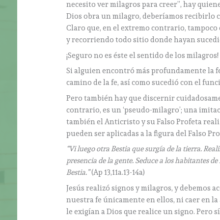
necesito ver milagros para creer”, hay quienes
Dios obra un milagro, deberíamos recibirlo c
Claro que, en el extremo contrario, tampoco 
y recorriendo todo sitio donde hayan sucedi
¡Seguro no es éste el sentido de los milagros!
Si alguien encontró más profundamente la fe 
camino de la fe, así como sucedió con el func
Pero también hay que discernir cuidadosamen
contrario, es un ‘pseudo-milagro’; una imita
también el Anticristo y su Falso Profeta real
pueden ser aplicadas a la figura del Falso Pro
“Vi luego otra Bestia que surgía de la tierra. Real
presencia de la gente. Seduce a los habitantes de l
Bestia.”
(Ap 13,11a.13-14a)
Jesús realizó signos y milagros, y debemos 
nuestra fe únicamente en ellos, ni caer en l
le exigían a Dios que realice un signo. Pero 