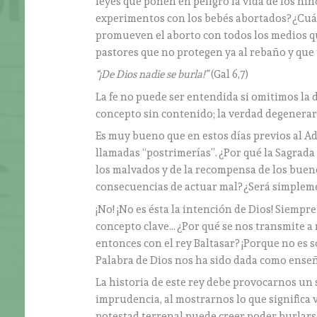
leyes que ponen en peligro la vida de los niñ
experimentos con los bebés abortados? ¿Cuál 
promueven el aborto con todos los medios que
pastores que no protegen ya al rebaño y que
“¡De Dios nadie se burla!”
(Gal 6,7)
La fe no puede ser entendida si omitimos la d
concepto sin contenido; la verdad degenerar
Es muy bueno que en estos días previos al Adv
llamadas “postrimerías”. ¿Por qué la Sagrada E
los malvados y de la recompensa de los buen
consecuencias de actuar mal? ¿Será simplem
¡No! ¡No es ésta la intención de Dios! Siempre
concepto clave… ¿Por qué se nos transmite a 
entonces con el rey Baltasar? ¡Porque no es 
Palabra de Dios nos ha sido dada como enseñ
La historia de este rey debe provocarnos un 
imprudencia, al mostrarnos lo que significa
potestad terrenal puede creer poder burlars