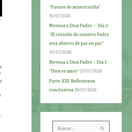
“Fuente de misericordia”
31/07/2026
r
Novena a Dios Padre – Día 2:
“El corazón de nuestro Padre
está abierto de par en par”
30/07/2026
Novena a Dios Padre – Día 1:
e
“Dios es amor”
29/07/2026
l
Parte XIII: Reflexiones
e
conclusivas
28/07/2026
a
e
B