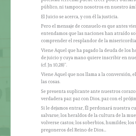
público, ni tampoco nosotros en nuestro ám
El Juicio se acerca, y con él la justicia.
Pero el mensaje de consuelo es que antes vie
entendamos que las naciones han atraído so
comprender el resplandor de la misericordia
Viene Aquel que ha pagado la deuda de los ho
de juicio y cuya mano quiere inscribir en nu
(cf. Jn 10,28)”.
Viene Aquel que nos llama a la conversión, e
las cosas.
Se presenta suplicante ante nuestros corazon
verdadera paz: paz con Dios, paz con el prój
Si le dejamos entrar, Él perdonará nuestra c
salvarse; los heraldos de la cultura de la mue
volverse castos; los soberbios, humildes; lo
pregoneros del Reino de Dios…