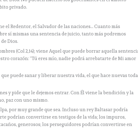
bito privado.
ne el Redentor, el Salvador de las naciones… Cuanto más
bre sí mismas una sentencia de juicio, tanto más podremos
 de Dios.
mbres (Col 2,14); viene Aquel que puede borrar aquella sentenci
estro corazón: “Tú eres mío, nadie podrá arrebatarte de Mi amor
l que puede sanar y liberar nuestra vida, el que hace nuevas tod
es y pide que le dejemos entrar. Con Él viene la bendición y la
imo, paz con uno mismo.
ulpa, por muy grande que sea. Incluso un rey Baltasar podría
rte podrían convertirse en testigos de la vida; los impuros,
s tacaños, generosos; los perseguidores podrían convertirse en