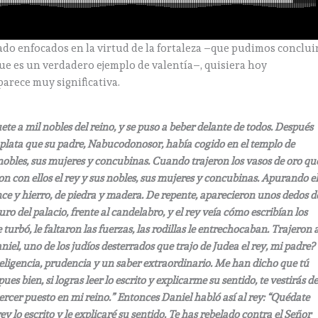
ado enfocados en la virtud de la fortaleza –que pudimos conclui
 que es un verdadero ejemplo de valentía–, quisiera hoy
parece muy significativa.
ete a mil nobles del reino, y se puso a beber delante de todos. Después
y plata que su padre, Nabucodonosor, había cogido en el templo de
s nobles, sus mujeres y concubinas. Cuando trajeron los vasos de oro qu
on con ellos el rey y sus nobles, sus mujeres y concubinas. Apurando e
once y hierro, de piedra y madera. De repente, aparecieron unos dedos d
 del palacio, frente al candelabro, y el rey veía cómo escribían los
 turbó, le faltaron las fuerzas, las rodillas le entrechocaban. Trajeron 
aniel, uno de los judíos desterrados que trajo de Judea el rey, mi padre?
teligencia, prudencia y un saber extraordinario. Me han dicho que tú
es bien, si logras leer lo escrito y explicarme su sentido, te vestirás d
tercer puesto en mi reino.” Entonces Daniel habló así al rey: “Quédate
rey lo escrito y le explicaré su sentido. Te has rebelado contra el Señor