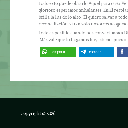
Todo esto puede obrarlo Aquel para cuya Ve
glorioso esperamos anhelantes. En Él resplan
brilla la luz de lo alto. ¡Él quiere salvar a 
reconciliación, si tan solo nosotros acogemo
Todo es posible cuando nos convertimos a Dio
¡Más vale que lo hagamos hoy mismo, pues m
compartir
compartir
Copyright © 2026