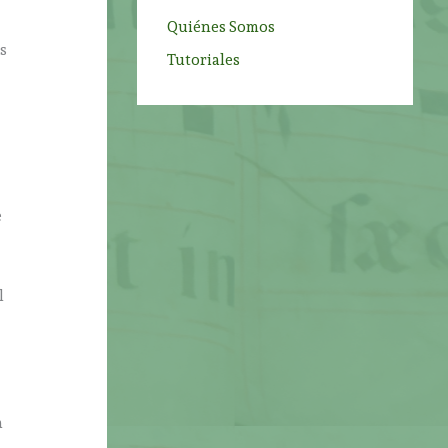
Quiénes Somos
s
Tutoriales
e
l
a