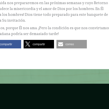
nida nos prepararemos en las próximas semanas y cuyo Retorno
dece la misericordia y el amor de Dios por los hombres. En Él
todos los hombres! Dios tiene todo preparado para este banquete de
s Su invitación.
s, porque Él nos ama. ¡Pero la condición es que nos convirtamos
añana podría ser demasiado tarde!
compartir
compartir
correo