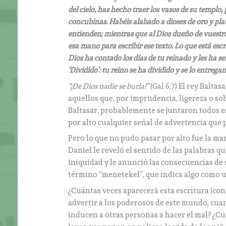
del cielo, has hecho traer los vasos de su templo
concubinas. Habéis alabado a dioses de oro y plat
entienden; mientras que al Dios dueño de vuestr
esa mano para escribir ese texto. Lo que está escri
Dios ha contado los días de tu reinado y les ha señ
‘Dividido’: tu reino se ha dividido y se lo entrega
“¡De Dios nadie se burla!”
(Gal 6,7) El rey Balta
aquellos que, por imprudencia, ligereza o so
Baltasar, probablemente se juntaron todos es
por alto cualquier señal de advertencia que
Pero lo que no pudo pasar por alto fue la ma
Daniel le reveló el sentido de las palabras qu
iniquidad y le anunció las consecuencias de 
término “menetekel”, que indica algo como u
¿Cuántas veces aparecerá esta escritura (con
advertir a los poderosos de este mundo, cua
inducen a otras personas a hacer el mal? ¿C