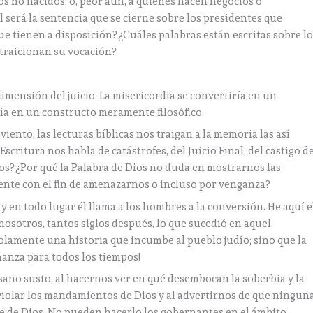
os no nacidos; o, peor aún, a quienes hacen negocios o
será la sentencia que se cierne sobre los presidentes que
 tienen a disposición? ¿Cuáles palabras están escritas sobre lo
 traicionan su vocación?
imensión del juicio. La misericordia se convertiría en un
ía en un constructo meramente filosófico.
iento, las lecturas bíblicas nos traigan a la memoria las así
scritura nos habla de catástrofes, del Juicio Final, del castigo d
os? ¿Por qué la Palabra de Dios no duda en mostrarnos las
ente con el fin de amenazarnos o incluso por venganza?
 y en todo lugar él llama a los hombres a la conversión. He aquí e
nosotros, tantos siglos después, lo que sucedió en aquel
solamente una historia que incumbe al pueblo judío; sino que la
anza para todos los tiempos!
sano susto, al hacernos ver en qué desembocan la soberbia y la
 violar los mandamientos de Dios y al advertirnos de que ningun
e de Dios. No pueden hacerlo los gobernantes en el ámbito