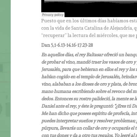
Puesto que en los últimos días habíamos est
con la vida de Santa Catalina de Alejandría,
“recuperar” la lectura del miércoles, que me 
Dan 5,1-6.13-14.16-17.23-28
En aquellos días, el rey Baltasar ofreció un banqu
de probar el vino, mandó traer los vasos de oro 
Jerusalén, para que bebieran en ellos el rey y lo
habían cogido en el templo de Jerusalén, brindar
vino, alababan a los dioses de oro y plata, de br
mano humana escribiendo sobre el revoco del muro
dedos. Entonces su rostro palideció, la mente se le
Daniel ante el rey, y éste le preguntó: “¿Eres tú D
Me han dicho que posees espíritu de profecía, in
puedes interpretar sueños y resolver problemas; pu
púrpura, llevarás un collar de oro y ocuparás el 
con tus dones y da a otro tus regalos. Yo leeré al 