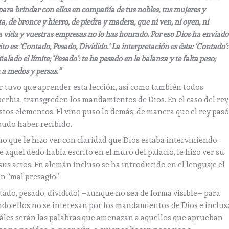
, para brindar con ellos en compañía de tus nobles, tus mujeres y
a, de bronce y hierro, de piedra y madera, que ni ven, ni oyen, ni
a vida y vuestras empresas no lo has honrado. Por eso Dios ha enviado
to es: ‘Contado, Pesado, Dividido.’ La interpretación es ésta: ‘Contado’:
alado el límite; ‘Pesado’: te ha pesado en la balanza y te falta peso;
n a medos y persas.”
sar tuvo que aprender esta lección, así como también todos
berbia, transgreden los mandamientos de Dios. En el caso del rey
tos elementos. El vino puso lo demás, de manera que el rey pas
 pudo haber recibido.
no que le hizo ver con claridad que Dios estaba interviniendo.
e aquel dedo había escrito en el muro del palacio, le hizo ver su
sus actos. En alemán incluso se ha introducido en el lenguaje el
n “mal presagio”.
tado, pesado, dividido) –aunque no sea de forma visible– para
ndo ellos no se interesan por los mandamientos de Dios e inclus
uáles serán las palabras que amenazan a aquellos que aprueban