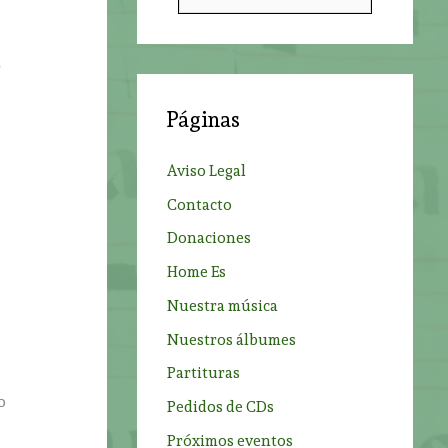
u
s
c
a
Páginas
r
p
Aviso Legal
o
Contacto
r
ó
Donaciones
:
Home Es
Nuestra música
Nuestros álbumes
Partituras
o
Pedidos de CDs
Próximos eventos