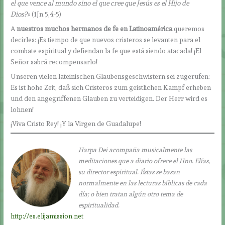
el que vence al mundo sino el que cree que Jesús es el Hijo de
Dios?»
(1Jn 5,4-5)
A
nuestros muchos hermanos de fe en Latinoamérica
queremos
decirles: ¡Es tiempo de que nuevos cristeros se levanten para el
combate espiritual y defiendan la fe que está siendo atacada! ¡El
Señor sabrá recompensarlo!
Unseren vielen lateinischen Glaubensgeschwistern sei zugerufen:
Es ist hohe Zeit, daß sich Cristeros zum geistlichen Kampf erheben
und den angegriffenen Glauben zu verteidigen. Der Herr wird es
lohnen!
¡Viva Cristo Rey! ¡Y la Virgen de Guadalupe!
Harpa Dei acompaña musicalmente las
meditaciones que a diario ofrece el Hno. Elías,
su director espiritual. Éstas se basan
normalmente en las lecturas bíblicas de cada
día; o bien tratan algún otro tema de
espiritualidad.
http://es.elijamission.net