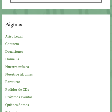
s
c
a
Páginas
r
p
Aviso Legal
o
Contacto
r
Donaciones
:
Home Es
Nuestra música
Nuestros álbumes
Partituras
Pedidos de CDs
Próximos eventos
Quiénes Somos