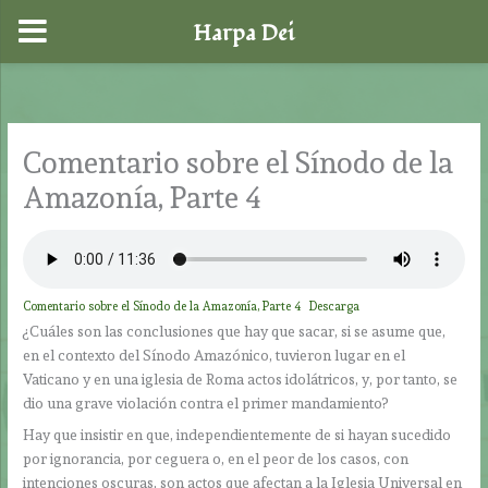
Harpa Dei
Ir
al
contenido
Comentario sobre el Sínodo de la
Amazonía, Parte 4
Comentario sobre el Sínodo de la Amazonía, Parte 4
Descarga
¿Cuáles son las conclusiones que hay que sacar, si se asume que,
en el contexto del Sínodo Amazónico, tuvieron lugar en el
Vaticano y en una iglesia de Roma actos idolátricos, y, por tanto, se
dio una grave violación contra el primer mandamiento?
Hay que insistir en que, independientemente de si hayan sucedido
por ignorancia, por ceguera o, en el peor de los casos, con
intenciones oscuras, son actos que afectan a la Iglesia Universal en