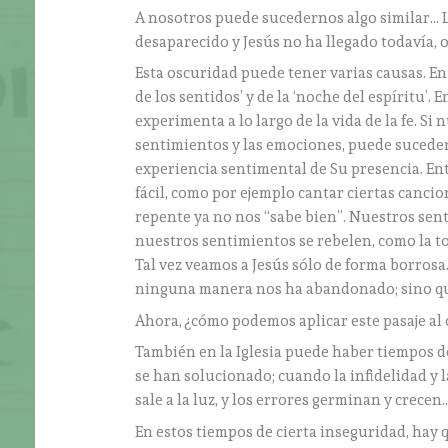
A nosotros puede sucedernos algo similar… L
desaparecido y Jesús no ha llegado todavía, 
Esta oscuridad puede tener varias causas. En l
de los sentidos’ y de la ‘noche del espíritu’
experimenta a lo largo de la vida de la fe. S
sentimientos y las emociones, puede suceder
experiencia sentimental de Su presencia. E
fácil, como por ejemplo cantar ciertas cancion
repente ya no nos “sabe bien”. Nuestros senti
nuestros sentimientos se rebelen, como la to
Tal vez veamos a Jesús sólo de forma borrosa
ninguna manera nos ha abandonado; sino que 
Ahora, ¿cómo podemos aplicar este pasaje al 
También en la Iglesia puede haber tiempos 
se han solucionado; cuando la infidelidad y
sale a la luz, y los errores germinan y crecen
En estos tiempos de cierta inseguridad, hay q