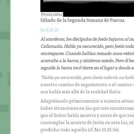
Sábado de la Segunda Semana de Pascua
Jn 6,16-21
Al atardecer, los discípulos de Jesús bajaron al m
Cafarnaún. Había ya oscurecido, pero Jesús toda
encresparse. Cuando habían remado unos veintici
acercaba a la barca; y sintieron miedo. Pero él le
seguida la barca tocó tierra en el lugar a donde s
“Había ya oscurecido, pero Jesús todavía no habí
nuestro camino de seguimiento o al camino de
nos habla más allá de la realidad física.
Adaptémoslo primeramente a nuestra situaci
haber situaciones en las que nos encontramo
que el Señor había muerto y antes de que res
contemplar la muerte de Jesús en esta luz, ni
predicho todo aquello (cf. Mc 10,33-34).