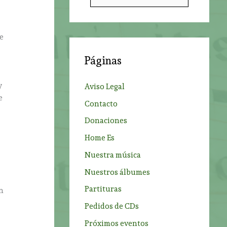
u
s
c
he
a
Páginas
r
p
y
Aviso Legal
o
e
Contacto
r
Donaciones
:
Home Es
Nuestra música
Nuestros álbumes
Partituras
n
Pedidos de CDs
Próximos eventos