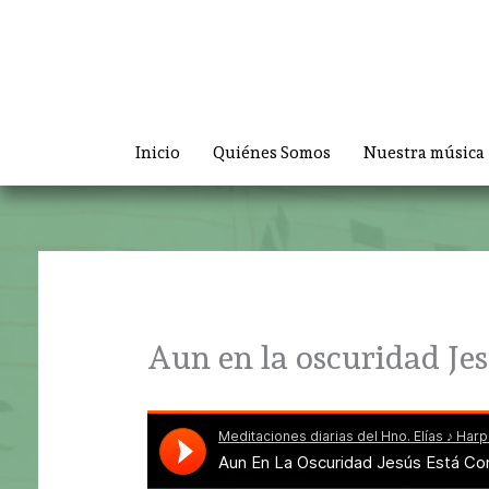
Ir
al
contenido
Inicio
Quiénes Somos
Nuestra música
Aun en la oscuridad Jes