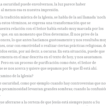
a oscuridad puede envolvernos, la luz parece haber
o al menos esa es nuestra impresión.
a tradición mística de la Iglesia, se habla de la así llamada ‘noc
. En estos términos, se expresa una transformación que se
i nuestra relación con el Señor había estado muy marcada por los
 que, en un momento que Dios determine, Él nos prive de la
ntonces, lo que antes hacíamos gustosamente y nos resultaba mu
es, orar con emotividad o realizar ciertas prácticas religiosas, d
dos están, por así decir, a oscuras. En esta situación, puede que
rmenta en el mar descrita en el texto de hoy, y nos asustamos.
. Pero en un proceso de purificación como éste, el Señor de
se nos acerca y quiere que sepamos por fe que Él está ahí.
camino de la Iglesia?
de oscuridad, como por ejemplo cuando hay controversias que no
 la pecaminosidad levantan grandes sombras; cuando la confusió
…
ue aferrarse a la certeza de que Jesús está siempre junto a Su