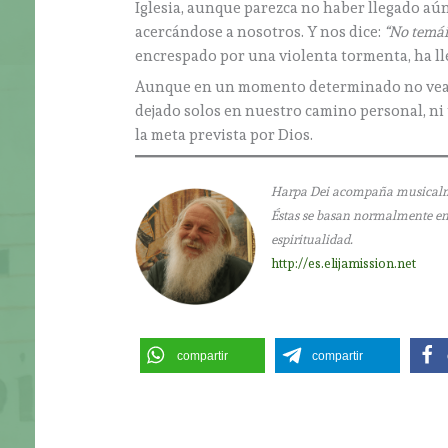
Iglesia, aunque parezca no haber llegado aún.
acercándose a nosotros. Y nos dice:
“No temái
encrespado por una violenta tormenta, ha lle
Aunque en un momento determinado no veamo
dejado solos en nuestro camino personal, ni
la meta prevista por Dios.
Harpa Dei acompaña musicalment
Éstas se basan normalmente en l
espiritualidad.
http://es.elijamission.net
compartir
compartir