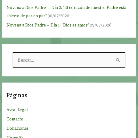
Novena a Dios Padre – Día 2: “El corazón de nuestro Padre está
abierto de par en par”
30/07/2026
Novena a Dios Padre – Día 1: “Dios es amor”
29/07/2026
B
u
s
c
a
Páginas
r
p
Aviso Legal
o
Contacto
r
Donaciones
:
Home Es