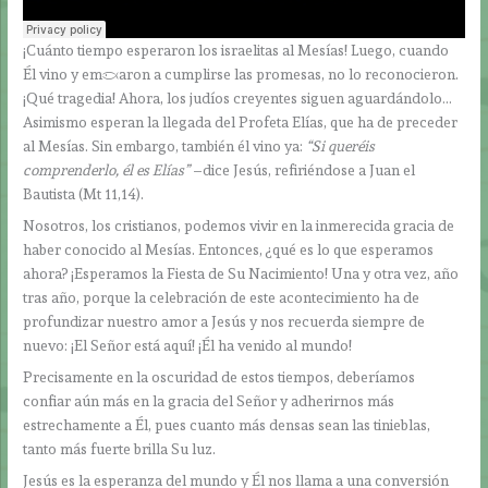
¡Cuánto tiempo esperaron los israelitas al Mesías! Luego, cuando
Él vino y empezaron a cumplirse las promesas, no lo reconocieron.
¡Qué tragedia! Ahora, los judíos creyentes siguen aguardándolo…
Asimismo esperan la llegada del Profeta Elías, que ha de preceder
al Mesías. Sin embargo, también él vino ya:
“Si queréis
comprenderlo, él es Elías”
–dice Jesús, refiriéndose a Juan el
Bautista (Mt 11,14).
Nosotros, los cristianos, podemos vivir en la inmerecida gracia de
haber conocido al Mesías. Entonces, ¿qué es lo que esperamos
ahora? ¡Esperamos la Fiesta de Su Nacimiento! Una y otra vez, año
tras año, porque la celebración de este acontecimiento ha de
profundizar nuestro amor a Jesús y nos recuerda siempre de
nuevo: ¡El Señor está aquí! ¡Él ha venido al mundo!
Precisamente en la oscuridad de estos tiempos, deberíamos
confiar aún más en la gracia del Señor y adherirnos más
estrechamente a Él, pues cuanto más densas sean las tinieblas,
tanto más fuerte brilla Su luz.
Jesús es la esperanza del mundo y Él nos llama a una conversión