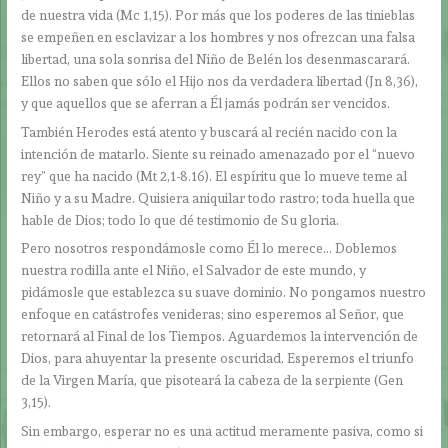
de nuestra vida (Mc 1,15). Por más que los poderes de las tinieblas
se empeñen en esclavizar a los hombres y nos ofrezcan una falsa
libertad, una sola sonrisa del Niño de Belén los desenmascarará.
Ellos no saben que sólo el Hijo nos da verdadera libertad (Jn 8,36),
y que aquellos que se aferran a Él jamás podrán ser vencidos.
También Herodes está atento y buscará al recién nacido con la
intención de matarlo. Siente su reinado amenazado por el “nuevo
rey” que ha nacido (Mt 2,1-8.16). El espíritu que lo mueve teme al
Niño y a su Madre. Quisiera aniquilar todo rastro; toda huella que
hable de Dios; todo lo que dé testimonio de Su gloria.
Pero nosotros respondámosle como Él lo merece… Doblemos
nuestra rodilla ante el Niño, el Salvador de este mundo, y
pidámosle que establezca su suave dominio. No pongamos nuestro
enfoque en catástrofes venideras; sino esperemos al Señor, que
retornará al Final de los Tiempos. Aguardemos la intervención de
Dios, para ahuyentar la presente oscuridad. Esperemos el triunfo
de la Virgen María, que pisoteará la cabeza de la serpiente (Gen
3,15).
Sin embargo, esperar no es una actitud meramente pasiva, como si