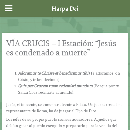
Harpa Dei
Ir
al
contenido
VÍA CRUCIS – I Estación: “Jesús
es condenado a muerte”
Adoramus te Christe et benedicimus tibi
(Te adoramos, oh
Cristo, y te bendecimos)
Quia per Crucem tuam redemisti mundum
(Porque por tu
Santa Cruz redimiste al mundo).
Jesús, el inocente, se encuentra frente a Pilato. Un juez terrenal, el
representante de Roma, ha de juzgar al Hijo de Dios.
Los jefes de su propio pueblo son sus acusadores. Aquellos que
debían guiar al pueblo escogido y prepararlo para la venida del