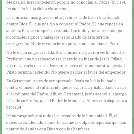
Mesías, no le reconocieron porque no conocían al Padre (Jn 8,19).
Jesús se lo había dicho claramente.
La acusación más grave contra Jesús es la de haber blasfemado
contra Dios. Él, que nos dio a conocer al Padre, Él, que reposa en
su seno, Él, que cumplió su voluntad en todo y fue acreditado por
incontables signos y milagros, es acusado de esta terrible
transgresión. No le reconocieron porque no conocían al Padre.
No le dejan ninguna salida. Sus acusadores quieren verlo muerto.
Prefieren que un salteador sea liberado en lugar de Jesús. Pilato
quiere salvarlo de sus adversarios, pero ellos no muestran piedad.
Pilato termina cediendo. No quiere perder el favor del emperador.
En Getsemaní, antes de ser apresado, Jesús ya había luchado
contra el miedo al sufrimiento que le esperaba y había dado su «sí»
a la voluntad del Padre. Allí, en Getsemaní, Jesús aceptó el amargo
cáliz de su Pasión, que el Padre le brindaba. ¡Ahora está dispuesto a
beberlo!
Jesús carga sobre sí todos los pecados de la humanidad. Él, el
inocente condenado a muerte, asume la culpa de aquellos que han
contraído deudas con Dios y con los hombres.