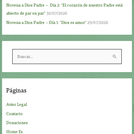
Novena a Dios Padre – Día 2: “El corazón de nuestro Padre está
abierto de par en par”
30/07/2026
Novena a Dios Padre – Día 1: “Dios es amor”
29/07/2026
B
u
s
c
a
Páginas
r
p
Aviso Legal
o
Contacto
r
Donaciones
:
Home Es